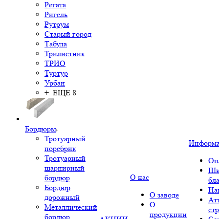
Регата
Ригель
Рутрум
Старый город
Табула
Трилистник
ТРИО
Туртур
Урбан
+ ЕЩЕ 8
Бордюры
Тротуарный
Информ
поребрик
Тротуарный
Оп
шарнирный
Шк
О нас
бордюр
бл
Бордюр
На
О заводе
дорожный
Ат
О
Металлический
ст
продукции
бордюр