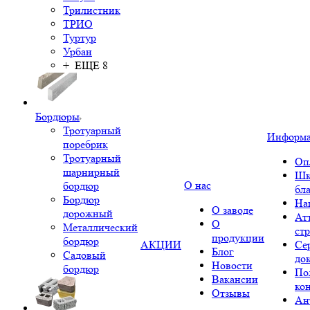
Трилистник
ТРИО
Туртур
Урбан
+ ЕЩЕ 8
Бордюры
Тротуарный
Информ
поребрик
Тротуарный
Оп
шарнирный
Шк
О нас
бордюр
бл
Бордюр
На
О заводе
дорожный
Ат
О
Металлический
ст
продукции
бордюр
АКЦИИ
Се
Блог
Садовый
до
Новости
бордюр
По
Вакансии
ко
Отзывы
Ан