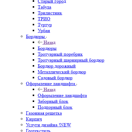
Старый город
Табула
Трилистник
ТРИО
Туртур
Урбан
Бордюры
Назад
Бордюры
Тротуарный поребрик
Тротуарный шарнирный бордюр
Бордюр дорожный
Металлический бордюр
Садовый бордюр
Оформление ландшафта
Назад
Оформление ландшафта
Заборный блок
Подпорный блок
Газонная решетка
Кирпич
Услуги дизайна !NEW
Геотекстиль