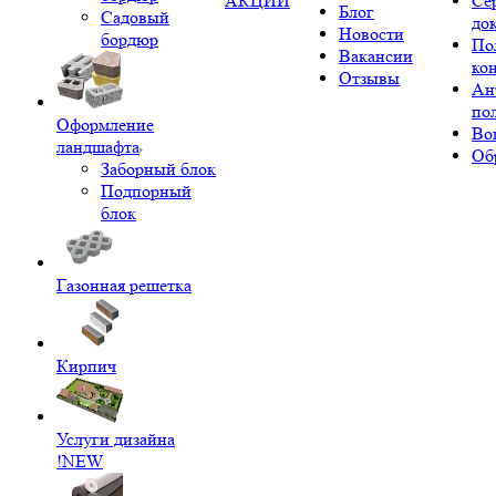
АКЦИИ
Се
Блог
Садовый
до
Новости
бордюр
По
Вакансии
ко
Отзывы
Ан
по
Оформление
Во
ландшафта
Об
Заборный блок
Подпорный
блок
Газонная решетка
Кирпич
Услуги дизайна
!NEW