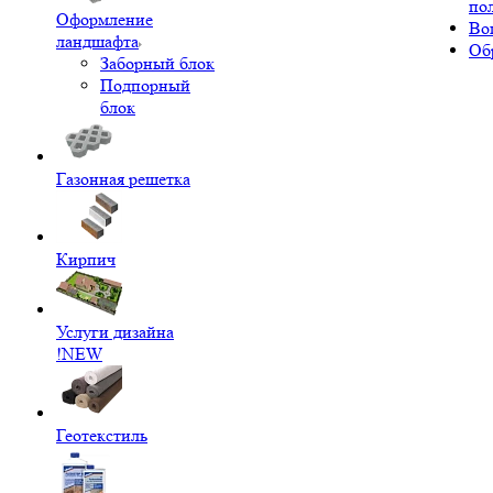
по
Оформление
Во
ландшафта
Об
Заборный блок
Подпорный
блок
Газонная решетка
Кирпич
Услуги дизайна
!NEW
Геотекстиль