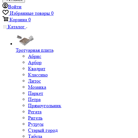
Войти
Избранные товары
0
Корзина
0
Каталог
Тротуарная плита
Абрис
Арбор
Квадрат
Классико
Литос
Мозаика
Паркет
Петра
Прямоугольник
Регата
Ригель
Рутрум
Старый город
Табула