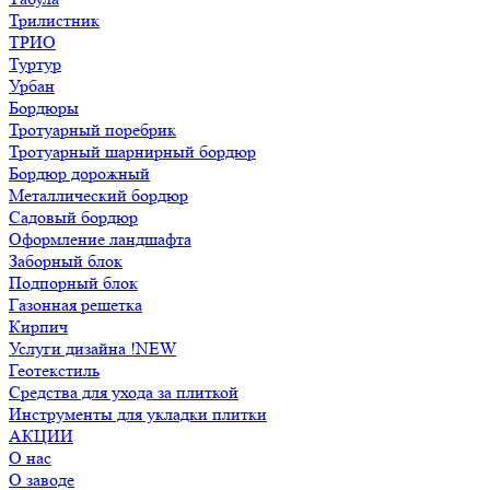
Трилистник
ТРИО
Туртур
Урбан
Бордюры
Тротуарный поребрик
Тротуарный шарнирный бордюр
Бордюр дорожный
Металлический бордюр
Садовый бордюр
Оформление ландшафта
Заборный блок
Подпорный блок
Газонная решетка
Кирпич
Услуги дизайна !NEW
Геотекстиль
Средства для ухода за плиткой
Инструменты для укладки плитки
АКЦИИ
О нас
О заводе