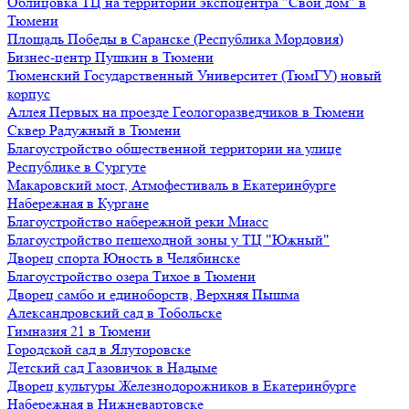
Облицовка ТЦ на территории экспоцентра "Свой дом" в
Тюмени
Площадь Победы в Саранске (Республика Мордовия)
Бизнес-центр Пушкин в Тюмени
Тюменский Государственный Университет (ТюмГУ) новый
корпус
Аллея Первых на проезде Геологоразведчиков в Тюмени
Сквер Радужный в Тюмени
Благоустройство общественной территории на улице
Республике в Сургуте
Макаровский мост, Атмофестиваль в Екатеринбурге
Набережная в Кургане
Благоустройство набережной реки Миасс
Благоустройство пешеходной зоны у ТЦ "Южный"
Дворец спорта Юность в Челябинске
Благоустройство озера Тихое в Тюмени
Дворец самбо и единоборств, Верхняя Пышма
Александровский сад в Тобольске
Гимназия 21 в Тюмени
Городской сад в Ялуторовске
Детский сад Газовичок в Надыме
Дворец культуры Железнодорожников в Екатеринбурге
Набережная в Нижневартовске