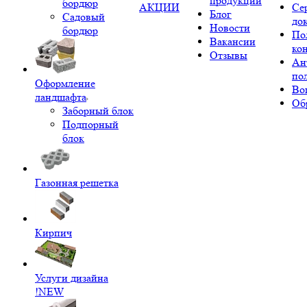
продукции
бордюр
АКЦИИ
Се
Блог
Садовый
до
Новости
бордюр
По
Вакансии
ко
Отзывы
Ан
по
Оформление
Во
ландшафта
Об
Заборный блок
Подпорный
блок
Газонная решетка
Кирпич
Услуги дизайна
!NEW