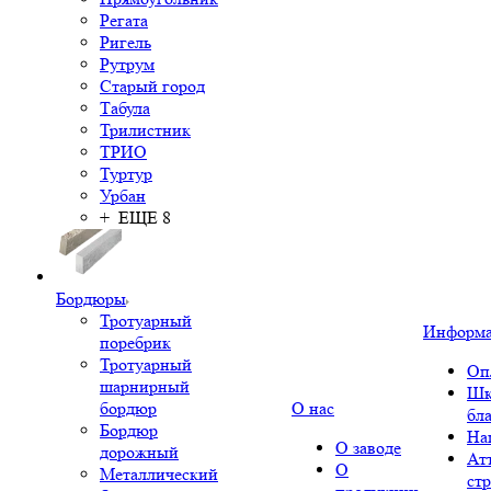
Регата
Ригель
Рутрум
Старый город
Табула
Трилистник
ТРИО
Туртур
Урбан
+ ЕЩЕ 8
Бордюры
Тротуарный
Информ
поребрик
Тротуарный
Оп
шарнирный
Шк
бордюр
О нас
бл
Бордюр
На
О заводе
дорожный
Ат
О
Металлический
ст