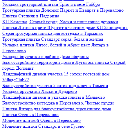
Укладка тротуарной плитки Трио в цвете Габбро
Тротуарная плитка Доломит Паркет и Квадрат в Перевалово
Плитка Степняк в Падерина
КП Каменка, Старый город, Хаски и пошаговые дорожки
Плитка Литос в цвете Шунгит в частном доме КП Заповедник
Серая тротуарная плитка для коттеджа в Тарманах
Тротуарная плитка Стандарт серая, белая и желтая
Укладка плитки Литос, белый и Абрис цвет Янтарь в
Перевалово
Укладка брусчатки в районе Дома обороны
Благоустройство территории дома в Луговом: плитка Старый
город, Доломит
Ландшафтный дизайн участка 15 соток: гостевой дом
VillageClub72
Благоустройство участка 5 соток под ключ в Тюмени
Укладка брусчатки Хаски в Дударево
Ландшафтный дизайн и укладка плиты в Мальково
Благоустройство коттеджа в Перевалово, Чистые пруды
Плитка Янтарь для благоустройства деревянного дома
Плитка Осень в Перевалово
Мощение плиткой Осень в Перевалово
Мощение плитки Стандарт в селе Гусево