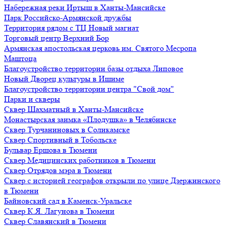
Набережная реки Иртыш в Ханты-Мансийске
Парк Российско-Армянской дружбы
Территория рядом с ТЦ Новый магнат
Торговый центр Верхний Бор
Армянская апостольская церковь им. Святого Месропа
Маштоца
Благоустройство территории базы отдыха Липовое
Нoвый Двoрeц культуры в Ишимe
Благоустройство территории центра "Свой дом"
Парки и скверы
Сквер Шахматный в Ханты-Мансийске
Монастырская заимка «Плодушка» в Челябинске
Сквер Турчаниновых в Соликамске
Сквер Спортивный в Тобольске
Бульвар Ершова в Тюмени
Сквер Медицинских работников в Тюмени
Сквер Отрядов мэра в Тюмени
Сквер с историей географов открыли по улице Дзержинского
в Тюмени
Байновский сад в Каменск-Уральске
Сквер К.Я. Лагунова в Тюмени
Сквер Славянский в Тюмени