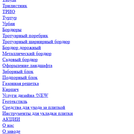
Трилистник
ТРИО
Туртур
Урбан
Бордюры
Тротуарный поребрик
Тротуарный шарнирный бордюр
Бордюр дорожный
Металлический бордюр
Садовый бордюр
Оформление ландшафта
Заборный блок
Подпорный блок
Газонная решетка
Кирпич
Услуги дизайна !NEW
Геотекстиль
Средства для ухода за плиткой
Инструменты для укладки плитки
АКЦИИ
О нас
О заводе