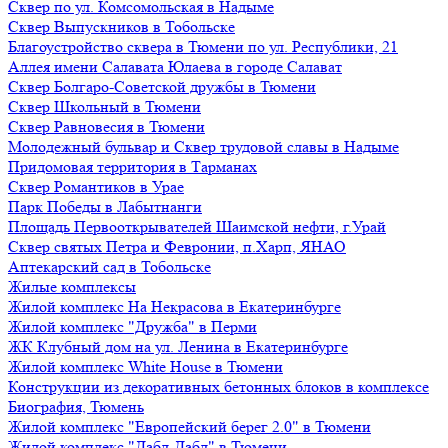
Сквер по ул. Комсомольская в Надыме
Сквер Выпускников в Тобольске
Благоустройство сквера в Тюмени по ул. Республики, 21
Аллея имени Салавата Юлаева в городе Салават
Сквер Болгаро-Советской дружбы в Тюмени
Сквер Школьный в Тюмени
Сквер Равновесия в Тюмени
Молодежный бульвар и Сквер трудовой славы в Надыме
Придомовая территория в Тарманах
Сквер Романтиков в Урае
Парк Победы в Лабытнанги
Площадь Первооткрывателей Шаимской нефти, г.Урай
Сквер святых Петра и Февронии, п.Харп, ЯНАО
Аптекарский сад в Тобольске
Жилые комплексы
Жилой комплекс На Некрасова в Екатеринбурге
Жилой комплекс "Дружба" в Перми
ЖК Клубный дом на ул. Ленина в Екатеринбурге
Жилой комплекс White House в Тюмени
Конструкции из декоративных бетонных блоков в комплексе
Биография, Тюмень
Жилой комплекс "Европейский берег 2.0" в Тюмени
Жилой комплекс "Дабл-Дабл" в Тюмени