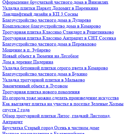
Оформление брусчаткой частного дома в Винзилях
Укладка плитки Паркет Доломит в Паренкина
Ландшафтный дизайн в КП 3 Сосны
Благоустройство частного дома в Дударева
Комплексное благоустройство дома в Комарово
Тротуарная плитка Классико Стандарт в Решетниково
Тротуарная плитка Классико Антрацит в СНТ Сосенка
Благоустройство частного дома в Перевалово
Мощение в п. Зубарево
Новый объект в Тюмени на Лесобазе
Дом в деревне Падерина
Укладка бетонной плитки серого цвета в Комарово
Благоустройство частного дома в Букино
Укладка тротуарной плитки в Мальково
Законченный объект в Луговом
Тротуарная плитка нового поколения
Из огорода тоже можно сделать произведение искусства
Как выглядит плитка на участке в поселке Зеленые Холмы
спустя 2 года
Обзор тротуарной плитки Литос, гладкий Листопад,
Антрацит
Брусчатка Старый город Осень в частном доме
Частное домовладение в Екатеринбурге