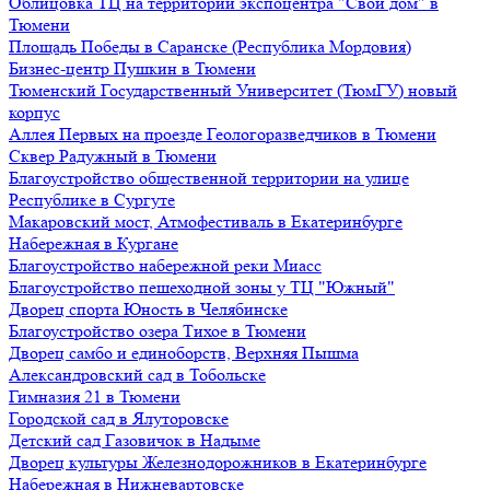
Облицовка ТЦ на территории экспоцентра "Свой дом" в
Тюмени
Площадь Победы в Саранске (Республика Мордовия)
Бизнес-центр Пушкин в Тюмени
Тюменский Государственный Университет (ТюмГУ) новый
корпус
Аллея Первых на проезде Геологоразведчиков в Тюмени
Сквер Радужный в Тюмени
Благоустройство общественной территории на улице
Республике в Сургуте
Макаровский мост, Атмофестиваль в Екатеринбурге
Набережная в Кургане
Благоустройство набережной реки Миасс
Благоустройство пешеходной зоны у ТЦ "Южный"
Дворец спорта Юность в Челябинске
Благоустройство озера Тихое в Тюмени
Дворец самбо и единоборств, Верхняя Пышма
Александровский сад в Тобольске
Гимназия 21 в Тюмени
Городской сад в Ялуторовске
Детский сад Газовичок в Надыме
Дворец культуры Железнодорожников в Екатеринбурге
Набережная в Нижневартовске