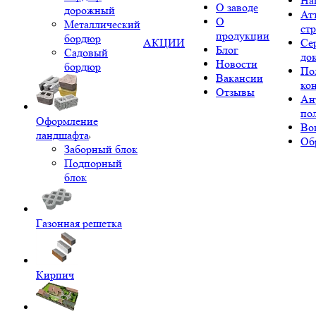
На
О заводе
дорожный
Ат
О
Металлический
ст
продукции
бордюр
АКЦИИ
Се
Блог
Садовый
до
Новости
бордюр
По
Вакансии
ко
Отзывы
Ан
по
Оформление
Во
ландшафта
Об
Заборный блок
Подпорный
блок
Газонная решетка
Кирпич