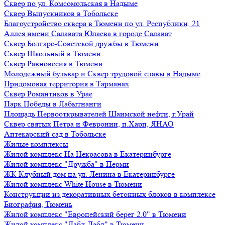
Сквер по ул. Комсомольская в Надыме
Сквер Выпускников в Тобольске
Благоустройство сквера в Тюмени по ул. Республики, 21
Аллея имени Салавата Юлаева в городе Салават
Сквер Болгаро-Советской дружбы в Тюмени
Сквер Школьный в Тюмени
Сквер Равновесия в Тюмени
Молодежный бульвар и Сквер трудовой славы в Надыме
Придомовая территория в Тарманах
Сквер Романтиков в Урае
Парк Победы в Лабытнанги
Площадь Первооткрывателей Шаимской нефти, г.Урай
Сквер святых Петра и Февронии, п.Харп, ЯНАО
Аптекарский сад в Тобольске
Жилые комплексы
Жилой комплекс На Некрасова в Екатеринбурге
Жилой комплекс "Дружба" в Перми
ЖК Клубный дом на ул. Ленина в Екатеринбурге
Жилой комплекс White House в Тюмени
Конструкции из декоративных бетонных блоков в комплексе
Биография, Тюмень
Жилой комплекс "Европейский берег 2.0" в Тюмени
Жилой комплекс "Дабл-Дабл" в Тюмени