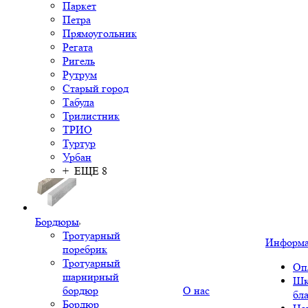
Паркет
Петра
Прямоугольник
Регата
Ригель
Рутрум
Старый город
Табула
Трилистник
ТРИО
Туртур
Урбан
+ ЕЩЕ 8
Бордюры
Тротуарный
Информ
поребрик
Тротуарный
Оп
шарнирный
Шк
бордюр
О нас
бл
Бордюр