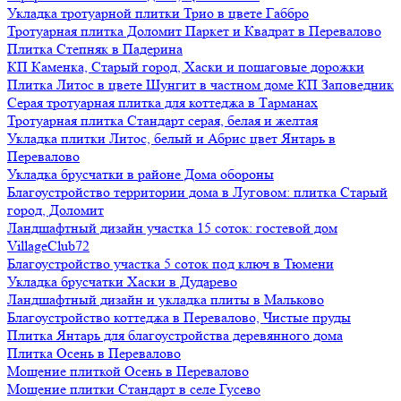
Укладка тротуарной плитки Трио в цвете Габбро
Тротуарная плитка Доломит Паркет и Квадрат в Перевалово
Плитка Степняк в Падерина
КП Каменка, Старый город, Хаски и пошаговые дорожки
Плитка Литос в цвете Шунгит в частном доме КП Заповедник
Серая тротуарная плитка для коттеджа в Тарманах
Тротуарная плитка Стандарт серая, белая и желтая
Укладка плитки Литос, белый и Абрис цвет Янтарь в
Перевалово
Укладка брусчатки в районе Дома обороны
Благоустройство территории дома в Луговом: плитка Старый
город, Доломит
Ландшафтный дизайн участка 15 соток: гостевой дом
VillageClub72
Благоустройство участка 5 соток под ключ в Тюмени
Укладка брусчатки Хаски в Дударево
Ландшафтный дизайн и укладка плиты в Мальково
Благоустройство коттеджа в Перевалово, Чистые пруды
Плитка Янтарь для благоустройства деревянного дома
Плитка Осень в Перевалово
Мощение плиткой Осень в Перевалово
Мощение плитки Стандарт в селе Гусево