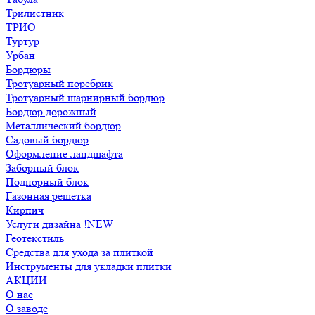
Трилистник
ТРИО
Туртур
Урбан
Бордюры
Тротуарный поребрик
Тротуарный шарнирный бордюр
Бордюр дорожный
Металлический бордюр
Садовый бордюр
Оформление ландшафта
Заборный блок
Подпорный блок
Газонная решетка
Кирпич
Услуги дизайна !NEW
Геотекстиль
Средства для ухода за плиткой
Инструменты для укладки плитки
АКЦИИ
О нас
О заводе