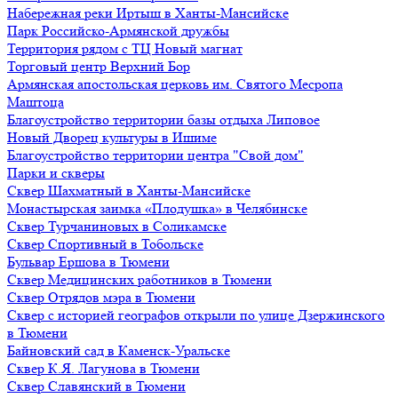
Набережная реки Иртыш в Ханты-Мансийске
Парк Российско-Армянской дружбы
Территория рядом с ТЦ Новый магнат
Торговый центр Верхний Бор
Армянская апостольская церковь им. Святого Месропа
Маштоца
Благоустройство территории базы отдыха Липовое
Нoвый Двoрeц культуры в Ишимe
Благоустройство территории центра "Свой дом"
Парки и скверы
Сквер Шахматный в Ханты-Мансийске
Монастырская заимка «Плодушка» в Челябинске
Сквер Турчаниновых в Соликамске
Сквер Спортивный в Тобольске
Бульвар Ершова в Тюмени
Сквер Медицинских работников в Тюмени
Сквер Отрядов мэра в Тюмени
Сквер с историей географов открыли по улице Дзержинского
в Тюмени
Байновский сад в Каменск-Уральске
Сквер К.Я. Лагунова в Тюмени
Сквер Славянский в Тюмени