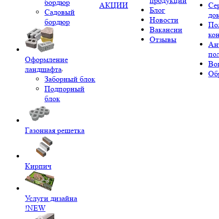
продукции
бордюр
АКЦИИ
Се
Блог
Садовый
до
Новости
бордюр
По
Вакансии
ко
Отзывы
Ан
по
Оформление
Во
ландшафта
Об
Заборный блок
Подпорный
блок
Газонная решетка
Кирпич
Услуги дизайна
!NEW