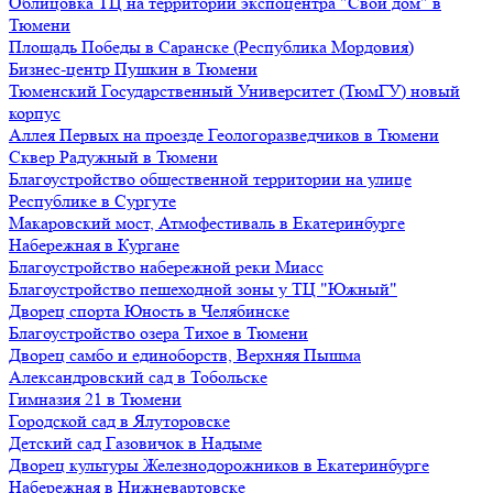
Облицовка ТЦ на территории экспоцентра "Свой дом" в
Тюмени
Площадь Победы в Саранске (Республика Мордовия)
Бизнес-центр Пушкин в Тюмени
Тюменский Государственный Университет (ТюмГУ) новый
корпус
Аллея Первых на проезде Геологоразведчиков в Тюмени
Сквер Радужный в Тюмени
Благоустройство общественной территории на улице
Республике в Сургуте
Макаровский мост, Атмофестиваль в Екатеринбурге
Набережная в Кургане
Благоустройство набережной реки Миасс
Благоустройство пешеходной зоны у ТЦ "Южный"
Дворец спорта Юность в Челябинске
Благоустройство озера Тихое в Тюмени
Дворец самбо и единоборств, Верхняя Пышма
Александровский сад в Тобольске
Гимназия 21 в Тюмени
Городской сад в Ялуторовске
Детский сад Газовичок в Надыме
Дворец культуры Железнодорожников в Екатеринбурге
Набережная в Нижневартовске