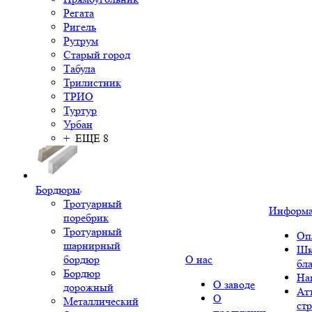
Регата
Ригель
Рутрум
Старый город
Табула
Трилистник
ТРИО
Туртур
Урбан
+ ЕЩЕ 8
Бордюры
Тротуарный
Информ
поребрик
Тротуарный
Оп
шарнирный
Шк
бордюр
О нас
бл
Бордюр
На
О заводе
дорожный
Ат
О
Металлический
ст