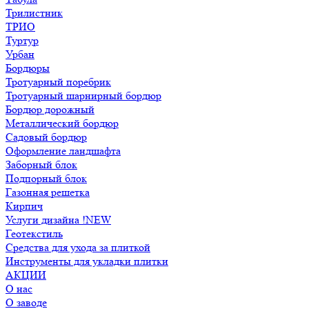
Трилистник
ТРИО
Туртур
Урбан
Бордюры
Тротуарный поребрик
Тротуарный шарнирный бордюр
Бордюр дорожный
Металлический бордюр
Садовый бордюр
Оформление ландшафта
Заборный блок
Подпорный блок
Газонная решетка
Кирпич
Услуги дизайна !NEW
Геотекстиль
Средства для ухода за плиткой
Инструменты для укладки плитки
АКЦИИ
О нас
О заводе