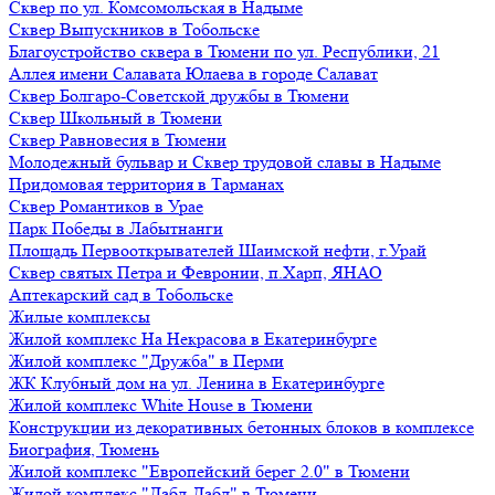
Сквер по ул. Комсомольская в Надыме
Сквер Выпускников в Тобольске
Благоустройство сквера в Тюмени по ул. Республики, 21
Аллея имени Салавата Юлаева в городе Салават
Сквер Болгаро-Советской дружбы в Тюмени
Сквер Школьный в Тюмени
Сквер Равновесия в Тюмени
Молодежный бульвар и Сквер трудовой славы в Надыме
Придомовая территория в Тарманах
Сквер Романтиков в Урае
Парк Победы в Лабытнанги
Площадь Первооткрывателей Шаимской нефти, г.Урай
Сквер святых Петра и Февронии, п.Харп, ЯНАО
Аптекарский сад в Тобольске
Жилые комплексы
Жилой комплекс На Некрасова в Екатеринбурге
Жилой комплекс "Дружба" в Перми
ЖК Клубный дом на ул. Ленина в Екатеринбурге
Жилой комплекс White House в Тюмени
Конструкции из декоративных бетонных блоков в комплексе
Биография, Тюмень
Жилой комплекс "Европейский берег 2.0" в Тюмени
Жилой комплекс "Дабл-Дабл" в Тюмени