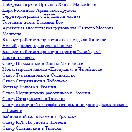
Набережная реки Иртыш в Ханты-Мансийске
Парк Российско-Армянской дружбы
Территория рядом с ТЦ Новый магнат
Торговый центр Верхний Бор
Армянская апостольская церковь им. Святого Месропа
Маштоца
Благоустройство территории базы отдыха Липовое
Нoвый Двoрeц культуры в Ишимe
Благоустройство территории центра "Свой дом"
Парки и скверы
Сквер Шахматный в Ханты-Мансийске
Монастырская заимка «Плодушка» в Челябинске
Сквер Турчаниновых в Соликамске
Сквер Спортивный в Тобольске
Бульвар Ершова в Тюмени
Сквер Медицинских работников в Тюмени
Сквер Отрядов мэра в Тюмени
Сквер с историей географов открыли по улице Дзержинского
в Тюмени
Байновский сад в Каменск-Уральске
Сквер К.Я. Лагунова в Тюмени
Сквер Славянский в Тюмени