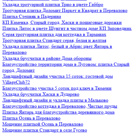
Укладка тротуарной плитки Трио в цвете Габбро
Тротуарная плитка Доломит Паркет и Квадрат в Перевалово
Плитка Степняк в Падерина
КП Каменка, Старый город, Хаски и пошаговые дорожки
Плитка Литос в цвете Шунгит в частном доме КП Заповедник
Серая тротуарная плитка для коттеджа в Тарманах
Тротуарная плитка Стандарт серая, белая и желтая
Укладка плитки Литос, белый и Абрис цвет Янтарь в
Перевалово
Укладка брусчатки в районе Дома обороны
Благоустройство территории дома в Луговом: плитка Старый
город, Доломит
Ландшафтный дизайн участка 15 соток: гостевой дом
VillageClub72
Благоустройство участка 5 соток под ключ в Тюмени
Укладка брусчатки Хаски в Дударево
Ландшафтный дизайн и укладка плиты в Мальково
Благоустройство коттеджа в Перевалово, Чистые пруды
Плитка Янтарь для благоустройства деревянного дома
Плитка Осень в Перевалово
Мощение плиткой Осень в Перевалово
Мощение плитки Стандарт в селе Гусево