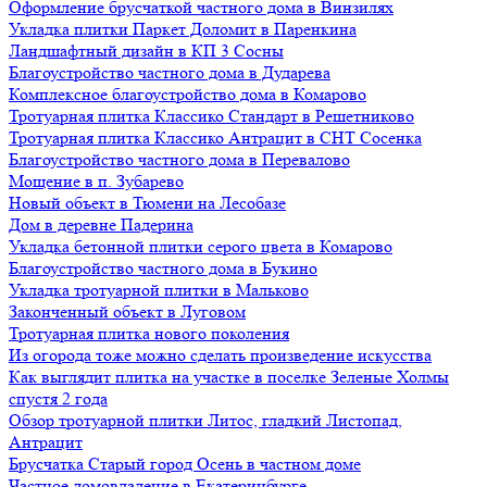
Оформление брусчаткой частного дома в Винзилях
Укладка плитки Паркет Доломит в Паренкина
Ландшафтный дизайн в КП 3 Сосны
Благоустройство частного дома в Дударева
Комплексное благоустройство дома в Комарово
Тротуарная плитка Классико Стандарт в Решетниково
Тротуарная плитка Классико Антрацит в СНТ Сосенка
Благоустройство частного дома в Перевалово
Мощение в п. Зубарево
Новый объект в Тюмени на Лесобазе
Дом в деревне Падерина
Укладка бетонной плитки серого цвета в Комарово
Благоустройство частного дома в Букино
Укладка тротуарной плитки в Мальково
Законченный объект в Луговом
Тротуарная плитка нового поколения
Из огорода тоже можно сделать произведение искусства
Как выглядит плитка на участке в поселке Зеленые Холмы
спустя 2 года
Обзор тротуарной плитки Литос, гладкий Листопад,
Антрацит
Брусчатка Старый город Осень в частном доме
Частное домовладение в Екатеринбурге