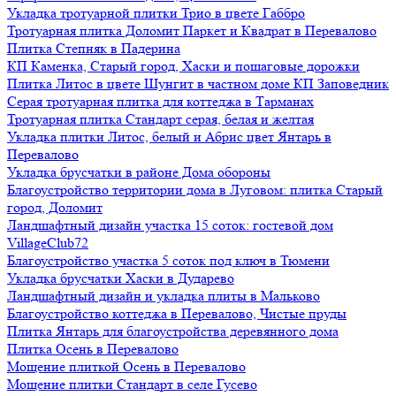
Укладка тротуарной плитки Трио в цвете Габбро
Тротуарная плитка Доломит Паркет и Квадрат в Перевалово
Плитка Степняк в Падерина
КП Каменка, Старый город, Хаски и пошаговые дорожки
Плитка Литос в цвете Шунгит в частном доме КП Заповедник
Серая тротуарная плитка для коттеджа в Тарманах
Тротуарная плитка Стандарт серая, белая и желтая
Укладка плитки Литос, белый и Абрис цвет Янтарь в
Перевалово
Укладка брусчатки в районе Дома обороны
Благоустройство территории дома в Луговом: плитка Старый
город, Доломит
Ландшафтный дизайн участка 15 соток: гостевой дом
VillageClub72
Благоустройство участка 5 соток под ключ в Тюмени
Укладка брусчатки Хаски в Дударево
Ландшафтный дизайн и укладка плиты в Мальково
Благоустройство коттеджа в Перевалово, Чистые пруды
Плитка Янтарь для благоустройства деревянного дома
Плитка Осень в Перевалово
Мощение плиткой Осень в Перевалово
Мощение плитки Стандарт в селе Гусево