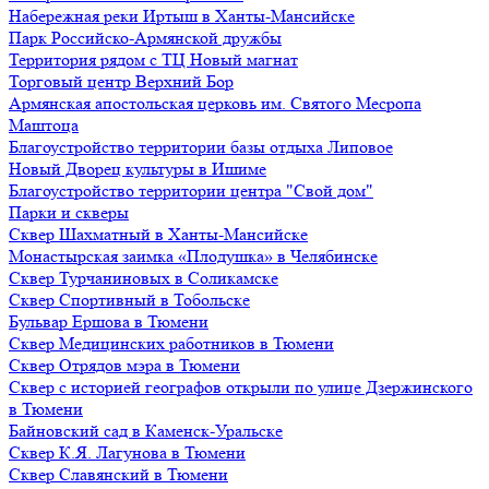
Набережная реки Иртыш в Ханты-Мансийске
Парк Российско-Армянской дружбы
Территория рядом с ТЦ Новый магнат
Торговый центр Верхний Бор
Армянская апостольская церковь им. Святого Месропа
Маштоца
Благоустройство территории базы отдыха Липовое
Нoвый Двoрeц культуры в Ишимe
Благоустройство территории центра "Свой дом"
Парки и скверы
Сквер Шахматный в Ханты-Мансийске
Монастырская заимка «Плодушка» в Челябинске
Сквер Турчаниновых в Соликамске
Сквер Спортивный в Тобольске
Бульвар Ершова в Тюмени
Сквер Медицинских работников в Тюмени
Сквер Отрядов мэра в Тюмени
Сквер с историей географов открыли по улице Дзержинского
в Тюмени
Байновский сад в Каменск-Уральске
Сквер К.Я. Лагунова в Тюмени
Сквер Славянский в Тюмени