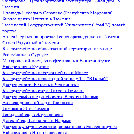
Облицовка ТЦ на территории экспоцентра "Свой дом" в
Тюмени
Площадь Победы в Саранске (Республика Мордовия)
Бизнес-центр Пушкин в Тюмени
Тюменский Государственный Университет (ТюмГУ) новый
корпус
Аллея Первых на проезде Геологоразведчиков в Тюмени
Сквер Радужный в Тюмени
Благоустройство общественной территории на улице
Республике в Сургуте
Макаровский мост, Атмофестиваль в Екатеринбурге
Набережная в Кургане
Благоустройство набережной реки Миасс
Благоустройство пешеходной зоны у ТЦ "Южный"
Дворец спорта Юность в Челябинске
Благоустройство озера Тихое в Тюмени
Дворец самбо и единоборств, Верхняя Пышма
Александровский сад в Тобольске
Гимназия 21 в Тюмени
Городской сад в Ялуторовске
Детский сад Газовичок в Надыме
Дворец культуры Железнодорожников в Екатеринбурге
Набережная в Нижневартовске