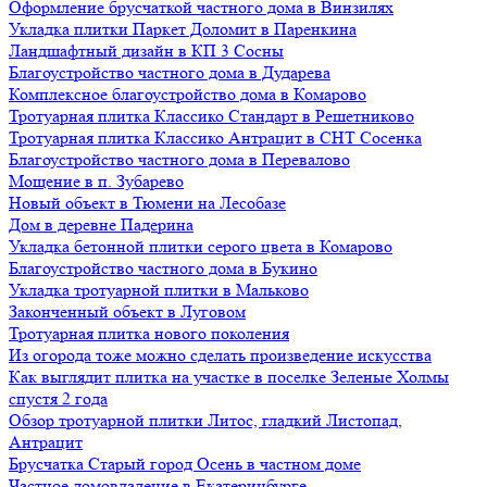
Оформление брусчаткой частного дома в Винзилях
Укладка плитки Паркет Доломит в Паренкина
Ландшафтный дизайн в КП 3 Сосны
Благоустройство частного дома в Дударева
Комплексное благоустройство дома в Комарово
Тротуарная плитка Классико Стандарт в Решетниково
Тротуарная плитка Классико Антрацит в СНТ Сосенка
Благоустройство частного дома в Перевалово
Мощение в п. Зубарево
Новый объект в Тюмени на Лесобазе
Дом в деревне Падерина
Укладка бетонной плитки серого цвета в Комарово
Благоустройство частного дома в Букино
Укладка тротуарной плитки в Мальково
Законченный объект в Луговом
Тротуарная плитка нового поколения
Из огорода тоже можно сделать произведение искусства
Как выглядит плитка на участке в поселке Зеленые Холмы
спустя 2 года
Обзор тротуарной плитки Литос, гладкий Листопад,
Антрацит
Брусчатка Старый город Осень в частном доме
Частное домовладение в Екатеринбурге