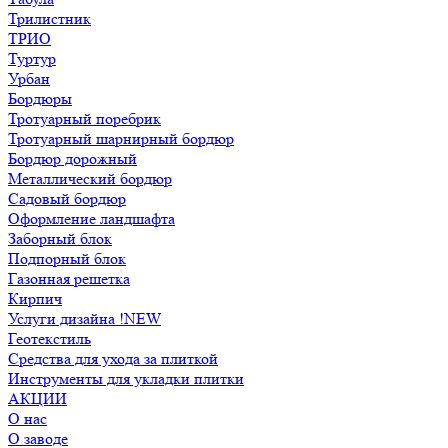
Трилистник
ТРИО
Туртур
Урбан
Бордюры
Тротуарный поребрик
Тротуарный шарнирный бордюр
Бордюр дорожный
Металлический бордюр
Садовый бордюр
Оформление ландшафта
Заборный блок
Подпорный блок
Газонная решетка
Кирпич
Услуги дизайна !NEW
Геотекстиль
Средства для ухода за плиткой
Инструменты для укладки плитки
АКЦИИ
О нас
О заводе