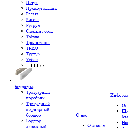
Петра
Прямоугольник
Регата
Ригель
Рутрум
Старый город
Табула
Трилистник
ТРИО
Туртур
Урбан
+ ЕЩЕ 8
Бордюры
Тротуарный
Информ
поребрик
Тротуарный
Оп
шарнирный
Шк
бордюр
О нас
бл
Бордюр
На
О заводе
дорожный