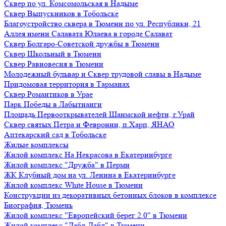
Сквер по ул. Комсомольская в Надыме
Сквер Выпускников в Тобольске
Благоустройство сквера в Тюмени по ул. Республики, 21
Аллея имени Салавата Юлаева в городе Салават
Сквер Болгаро-Советской дружбы в Тюмени
Сквер Школьный в Тюмени
Сквер Равновесия в Тюмени
Молодежный бульвар и Сквер трудовой славы в Надыме
Придомовая территория в Тарманах
Сквер Романтиков в Урае
Парк Победы в Лабытнанги
Площадь Первооткрывателей Шаимской нефти, г.Урай
Сквер святых Петра и Февронии, п.Харп, ЯНАО
Аптекарский сад в Тобольске
Жилые комплексы
Жилой комплекс На Некрасова в Екатеринбурге
Жилой комплекс "Дружба" в Перми
ЖК Клубный дом на ул. Ленина в Екатеринбурге
Жилой комплекс White House в Тюмени
Конструкции из декоративных бетонных блоков в комплексе
Биография, Тюмень
Жилой комплекс "Европейский берег 2.0" в Тюмени
Жилой комплекс "Дабл-Дабл" в Тюмени