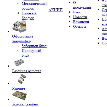
Ат
О
Металлический
ст
продукции
бордюр
АКЦИИ
Се
Блог
Садовый
до
Новости
бордюр
По
Вакансии
ко
Отзывы
Ан
по
Оформление
Во
ландшафта
Об
Заборный блок
Подпорный
блок
Газонная решетка
Кирпич
Услуги дизайна