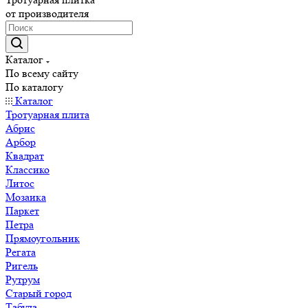
от производителя
Каталог
По всему сайту
По каталогу
Каталог
Тротуарная плита
Абрис
Арбор
Квадрат
Классико
Литос
Мозаика
Паркет
Петра
Прямоугольник
Регата
Ригель
Рутрум
Старый город
Табула