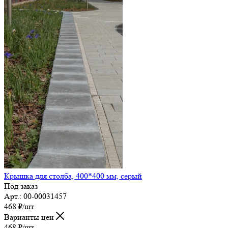
Крышка для столба, 400*400 мм, серый
Под заказ
Арт.: 00-00031457
468
₽
/шт
Варианты цен
468
₽
/шт