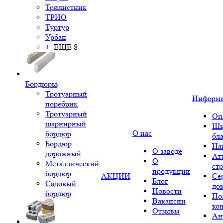
Трилистник
ТРИО
Туртур
Урбан
+ ЕЩЕ 8
Бордюры
Тротуарный
Информ
поребрик
Тротуарный
Оп
шарнирный
Шк
О нас
бордюр
бл
Бордюр
На
О заводе
дорожный
Ат
О
Металлический
ст
продукции
бордюр
АКЦИИ
Се
Блог
Садовый
до
Новости
бордюр
По
Вакансии
ко
Отзывы
Ан