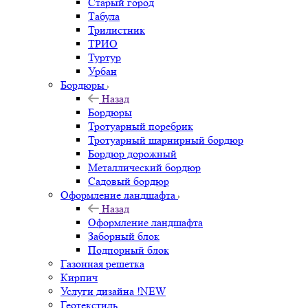
Старый город
Табула
Трилистник
ТРИО
Туртур
Урбан
Бордюры
Назад
Бордюры
Тротуарный поребрик
Тротуарный шарнирный бордюр
Бордюр дорожный
Металлический бордюр
Садовый бордюр
Оформление ландшафта
Назад
Оформление ландшафта
Заборный блок
Подпорный блок
Газонная решетка
Кирпич
Услуги дизайна !NEW
Геотекстиль