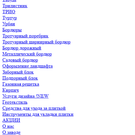
Трилистник
ТРИО
Туртур
Урбан
Бордюры
Тротуарный поребрик
Тротуарный шарнирный бордюр
Бордюр дорожный
Металлический бордюр
Садовый бордюр
Оформление ландшафта
Заборный блок
Подпорный блок
Газонная решетка
Кирпич
Услуги дизайна !NEW
Геотекстиль
Средства для ухода за плиткой
Инструменты для укладки плитки
АКЦИИ
О нас
О заводе