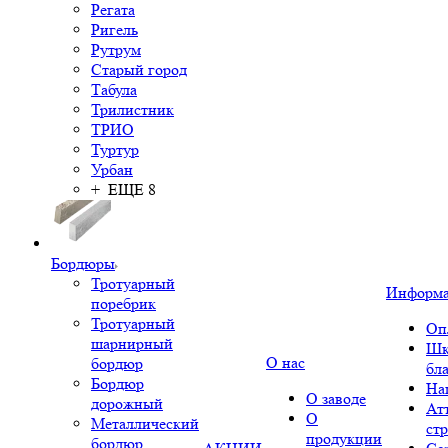
Регата
Ригель
Рутрум
Старый город
Табула
Трилистник
ТРИО
Туртур
Урбан
+ ЕЩЕ 8
Бордюры
Тротуарный
Информ
поребрик
Тротуарный
Оп
шарнирный
Шк
О нас
бордюр
бл
Бордюр
На
О заводе
дорожный
Ат
О
Металлический
ст
продукции
бордюр