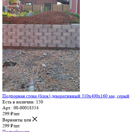
Подпорная стена (блок) декоративный 310х400х160 мм, серый
Есть в наличии: 150
Арт.: 00-00018354
299
₽
/шт
Варианты цен
299
₽
/шт
Подробности