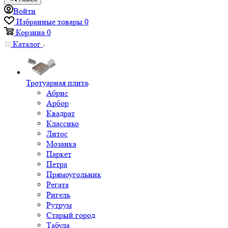
Войти
Избранные товары
0
Корзина
0
Каталог
Тротуарная плита
Абрис
Арбор
Квадрат
Классико
Литос
Мозаика
Паркет
Петра
Прямоугольник
Регата
Ригель
Рутрум
Старый город
Табула