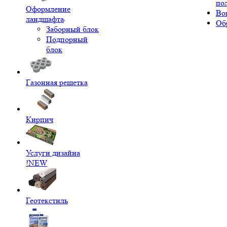
по
Оформление
Во
ландшафта
Об
Заборный блок
Подпорный
блок
Газонная решетка
Кирпич
Услуги дизайна
!NEW
Геотекстиль