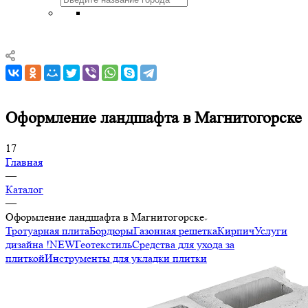
Оформление ландшафта в Магнитогорске
17
Главная
—
Каталог
—
Оформление ландшафта в Магнитогорске
Тротуарная плита
Бордюры
Газонная решетка
Кирпич
Услуги
дизайна !NEW
Геотекстиль
Средства для ухода за
плиткой
Инструменты для укладки плитки