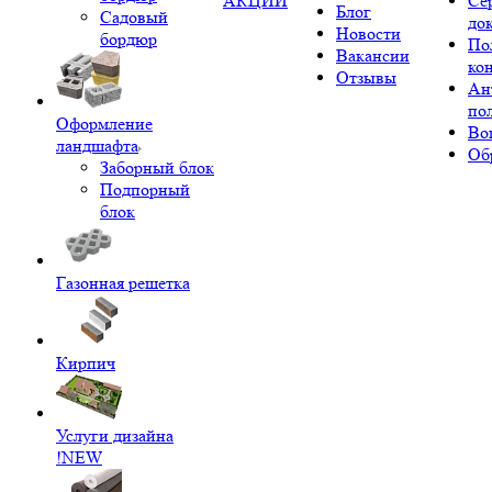
АКЦИИ
Се
Блог
Садовый
до
Новости
бордюр
По
Вакансии
ко
Отзывы
Ан
по
Оформление
Во
ландшафта
Об
Заборный блок
Подпорный
блок
Газонная решетка
Кирпич
Услуги дизайна
!NEW