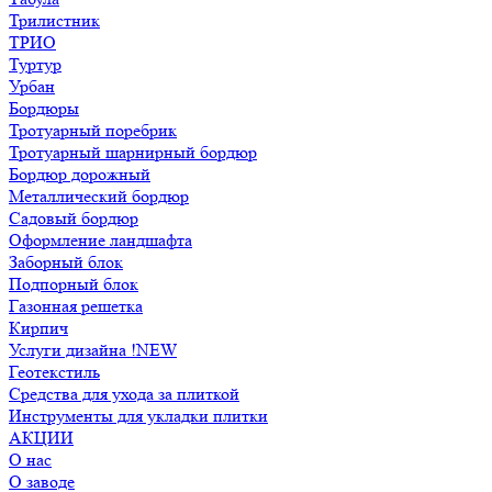
Трилистник
ТРИО
Туртур
Урбан
Бордюры
Тротуарный поребрик
Тротуарный шарнирный бордюр
Бордюр дорожный
Металлический бордюр
Садовый бордюр
Оформление ландшафта
Заборный блок
Подпорный блок
Газонная решетка
Кирпич
Услуги дизайна !NEW
Геотекстиль
Средства для ухода за плиткой
Инструменты для укладки плитки
АКЦИИ
О нас
О заводе