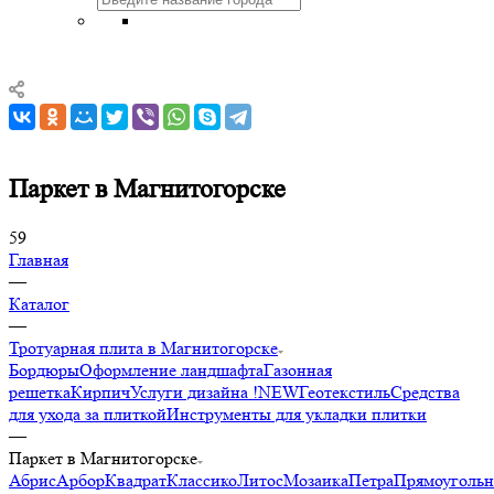
Паркет в Магнитогорске
59
Главная
—
Каталог
—
Тротуарная плита в Магнитогорске
Бордюры
Оформление ландшафта
Газонная
решетка
Кирпич
Услуги дизайна !NEW
Геотекстиль
Средства
для ухода за плиткой
Инструменты для укладки плитки
—
Паркет в Магнитогорске
Абрис
Арбор
Квадрат
Классико
Литос
Мозаика
Петра
Прямоуголь