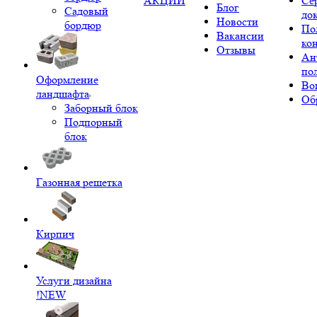
АКЦИИ
Се
Блог
Садовый
до
Новости
бордюр
По
Вакансии
ко
Отзывы
Ан
по
Оформление
Во
ландшафта
Об
Заборный блок
Подпорный
блок
Газонная решетка
Кирпич
Услуги дизайна
!NEW