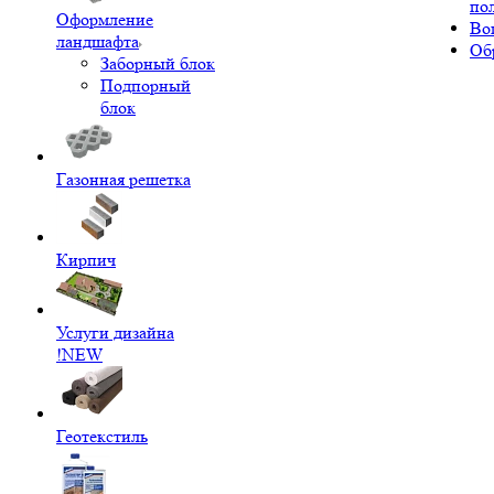
по
Оформление
Во
ландшафта
Об
Заборный блок
Подпорный
блок
Газонная решетка
Кирпич
Услуги дизайна
!NEW
Геотекстиль