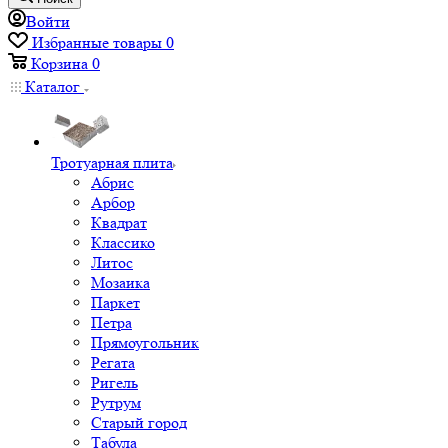
Войти
Избранные товары
0
Корзина
0
Каталог
Тротуарная плита
Абрис
Арбор
Квадрат
Классико
Литос
Мозаика
Паркет
Петра
Прямоугольник
Регата
Ригель
Рутрум
Старый город
Табула