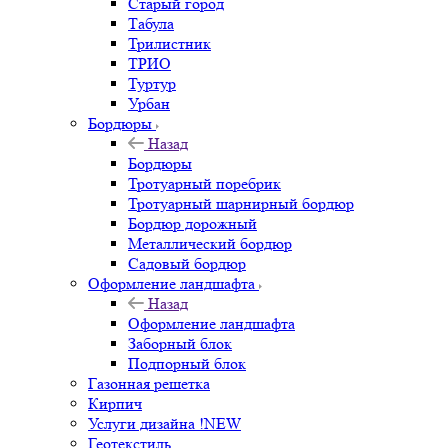
Старый город
Табула
Трилистник
ТРИО
Туртур
Урбан
Бордюры
Назад
Бордюры
Тротуарный поребрик
Тротуарный шарнирный бордюр
Бордюр дорожный
Металлический бордюр
Садовый бордюр
Оформление ландшафта
Назад
Оформление ландшафта
Заборный блок
Подпорный блок
Газонная решетка
Кирпич
Услуги дизайна !NEW
Геотекстиль