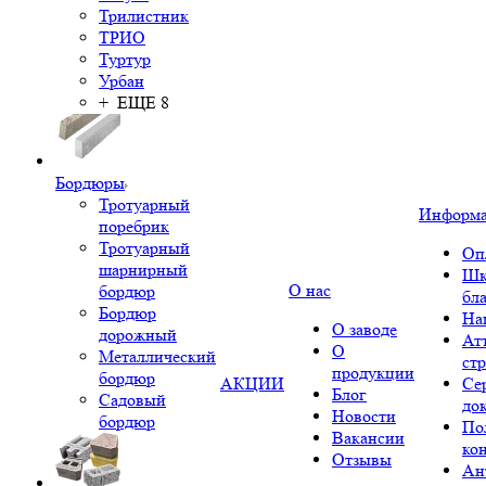
Трилистник
ТРИО
Туртур
Урбан
+ ЕЩЕ 8
Бордюры
Тротуарный
Информ
поребрик
Тротуарный
Оп
шарнирный
Шк
О нас
бордюр
бл
Бордюр
На
О заводе
дорожный
Ат
О
Металлический
ст
продукции
бордюр
АКЦИИ
Се
Блог
Садовый
до
Новости
бордюр
По
Вакансии
ко
Отзывы
Ан