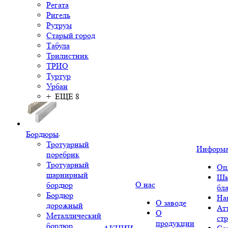
Регата
Ригель
Рутрум
Старый город
Табула
Трилистник
ТРИО
Туртур
Урбан
+ ЕЩЕ 8
Бордюры
Тротуарный
Информ
поребрик
Тротуарный
Оп
шарнирный
Шк
О нас
бордюр
бл
Бордюр
На
О заводе
дорожный
Ат
О
Металлический
ст
продукции
бордюр