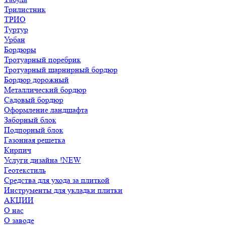
Трилистник
ТРИО
Туртур
Урбан
Бордюры
Тротуарный поребрик
Тротуарный шарнирный бордюр
Бордюр дорожный
Металлический бордюр
Садовый бордюр
Оформление ландшафта
Заборный блок
Подпорный блок
Газонная решетка
Кирпич
Услуги дизайна !NEW
Геотекстиль
Средства для ухода за плиткой
Инструменты для укладки плитки
АКЦИИ
О нас
О заводе