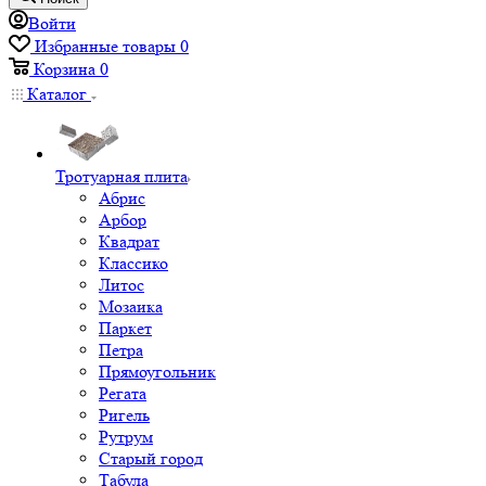
Войти
Избранные товары
0
Корзина
0
Каталог
Тротуарная плита
Абрис
Арбор
Квадрат
Классико
Литос
Мозаика
Паркет
Петра
Прямоугольник
Регата
Ригель
Рутрум
Старый город
Табула