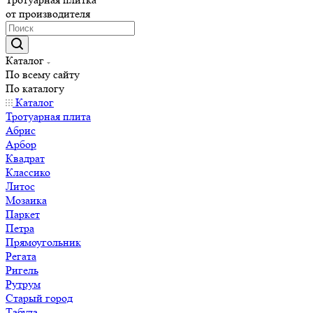
от производителя
Каталог
По всему сайту
По каталогу
Каталог
Тротуарная плита
Абрис
Арбор
Квадрат
Классико
Литос
Мозаика
Паркет
Петра
Прямоугольник
Регата
Ригель
Рутрум
Старый город
Табула