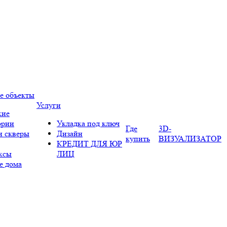
е объекты
Услуги
кие
ории
Укладка под ключ
Где
3D-
и скверы
Дизайн
купить
ВИЗУАЛИЗАТОР
КРЕДИТ ДЛЯ ЮР
ксы
ЛИЦ
е дома