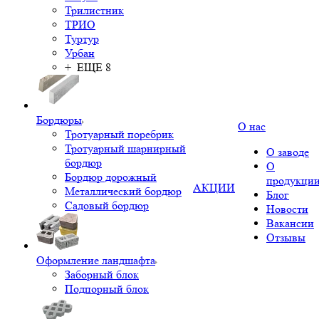
Трилистник
ТРИО
Туртур
Урбан
+ ЕЩЕ 8
Бордюры
О нас
Тротуарный поребрик
Тротуарный шарнирный
О заводе
бордюр
О
Бордюр дорожный
продукци
АКЦИИ
Металлический бордюр
Блог
Садовый бордюр
Новости
Вакансии
Отзывы
Оформление ландшафта
Заборный блок
Подпорный блок