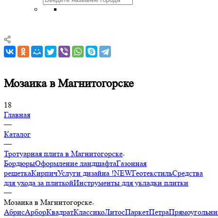
Мозаика в Магнитогорске
18
Главная
—
Каталог
—
Тротуарная плита в Магнитогорске
Бордюры
Оформление ландшафта
Газонная
решетка
Кирпич
Услуги дизайна !NEW
Геотекстиль
Средства
для ухода за плиткой
Инструменты для укладки плитки
—
Мозаика в Магнитогорске
Абрис
Арбор
Квадрат
Классико
Литос
Паркет
Петра
Прямоугольни