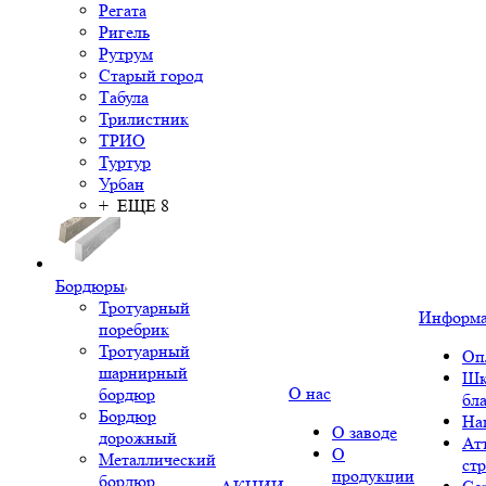
Регата
Ригель
Рутрум
Старый город
Табула
Трилистник
ТРИО
Туртур
Урбан
+ ЕЩЕ 8
Бордюры
Тротуарный
Информ
поребрик
Тротуарный
Оп
шарнирный
Шк
О нас
бордюр
бл
Бордюр
На
О заводе
дорожный
Ат
О
Металлический
ст
продукции
бордюр