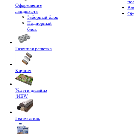
по
Оформление
Во
ландшафта
Об
Заборный блок
Подпорный
блок
Газонная решетка
Кирпич
Услуги дизайна
!NEW
Геотекстиль