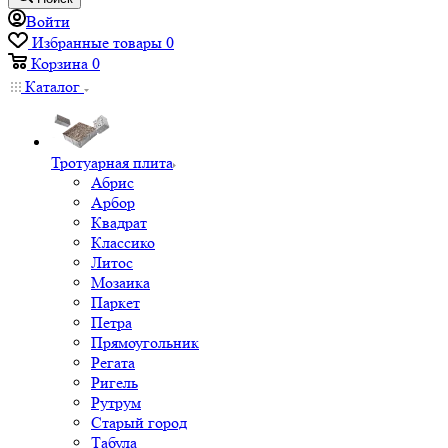
Войти
Избранные товары
0
Корзина
0
Каталог
Тротуарная плита
Абрис
Арбор
Квадрат
Классико
Литос
Мозаика
Паркет
Петра
Прямоугольник
Регата
Ригель
Рутрум
Старый город
Табула