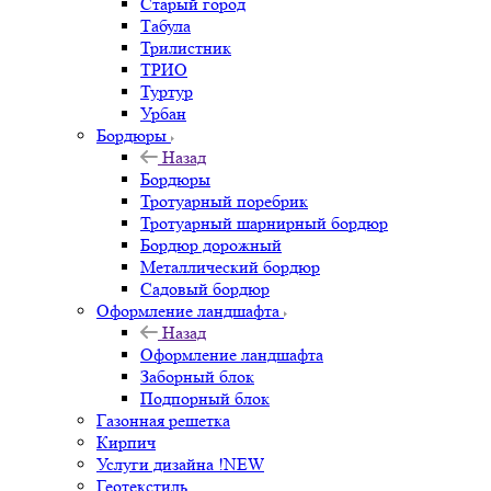
Старый город
Табула
Трилистник
ТРИО
Туртур
Урбан
Бордюры
Назад
Бордюры
Тротуарный поребрик
Тротуарный шарнирный бордюр
Бордюр дорожный
Металлический бордюр
Садовый бордюр
Оформление ландшафта
Назад
Оформление ландшафта
Заборный блок
Подпорный блок
Газонная решетка
Кирпич
Услуги дизайна !NEW
Геотекстиль