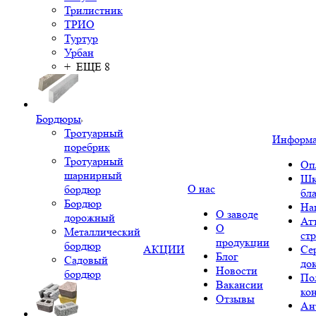
Трилистник
ТРИО
Туртур
Урбан
+ ЕЩЕ 8
Бордюры
Тротуарный
Информ
поребрик
Тротуарный
Оп
шарнирный
Шк
О нас
бордюр
бл
Бордюр
На
О заводе
дорожный
Ат
О
Металлический
ст
продукции
бордюр
АКЦИИ
Се
Блог
Садовый
до
Новости
бордюр
По
Вакансии
ко
Отзывы
Ан