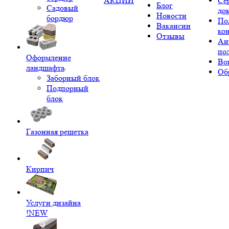
АКЦИИ
Се
Блог
Садовый
до
Новости
бордюр
По
Вакансии
ко
Отзывы
Ан
по
Оформление
Во
ландшафта
Об
Заборный блок
Подпорный
блок
Газонная решетка
Кирпич
Услуги дизайна
!NEW