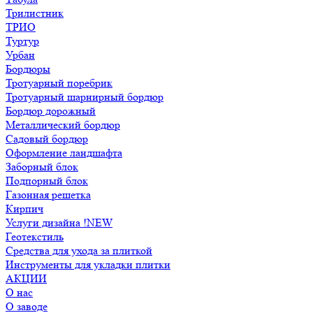
Трилистник
ТРИО
Туртур
Урбан
Бордюры
Тротуарный поребрик
Тротуарный шарнирный бордюр
Бордюр дорожный
Металлический бордюр
Садовый бордюр
Оформление ландшафта
Заборный блок
Подпорный блок
Газонная решетка
Кирпич
Услуги дизайна !NEW
Геотекстиль
Средства для ухода за плиткой
Инструменты для укладки плитки
АКЦИИ
О нас
О заводе