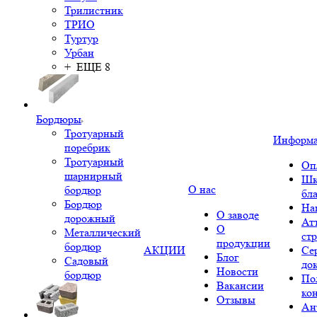
Трилистник
ТРИО
Туртур
Урбан
+ ЕЩЕ 8
Бордюры
Тротуарный
Информ
поребрик
Тротуарный
Оп
шарнирный
Шк
О нас
бордюр
бл
Бордюр
На
О заводе
дорожный
Ат
О
Металлический
ст
продукции
бордюр
АКЦИИ
Се
Блог
Садовый
до
Новости
бордюр
По
Вакансии
ко
Отзывы
Ан