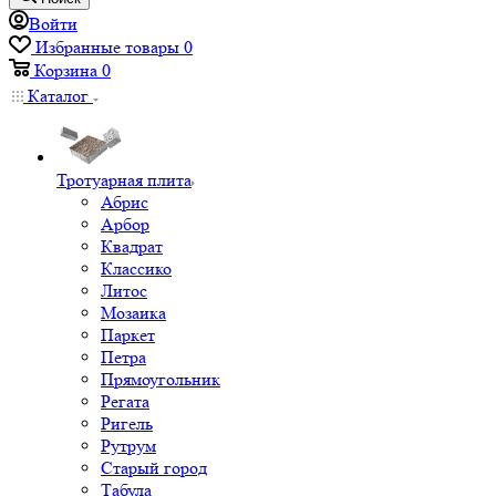
Войти
Избранные товары
0
Корзина
0
Каталог
Тротуарная плита
Абрис
Арбор
Квадрат
Классико
Литос
Мозаика
Паркет
Петра
Прямоугольник
Регата
Ригель
Рутрум
Старый город
Табула