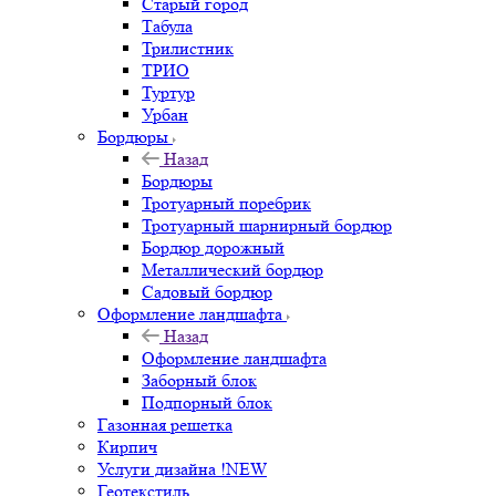
Старый город
Табула
Трилистник
ТРИО
Туртур
Урбан
Бордюры
Назад
Бордюры
Тротуарный поребрик
Тротуарный шарнирный бордюр
Бордюр дорожный
Металлический бордюр
Садовый бордюр
Оформление ландшафта
Назад
Оформление ландшафта
Заборный блок
Подпорный блок
Газонная решетка
Кирпич
Услуги дизайна !NEW
Геотекстиль