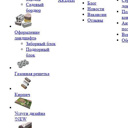
АКЦИИ
Се
Блог
Садовый
до
Новости
бордюр
По
Вакансии
ко
Отзывы
Ан
по
Оформление
Во
ландшафта
Об
Заборный блок
Подпорный
блок
Газонная решетка
Кирпич
Услуги дизайна
!NEW