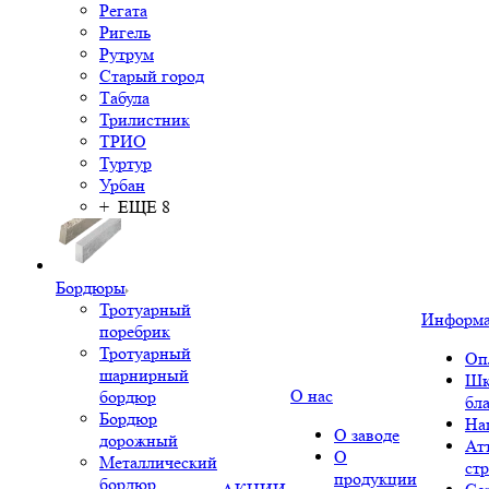
Регата
Ригель
Рутрум
Старый город
Табула
Трилистник
ТРИО
Туртур
Урбан
+ ЕЩЕ 8
Бордюры
Тротуарный
Информ
поребрик
Тротуарный
Оп
шарнирный
Шк
О нас
бордюр
бл
Бордюр
На
О заводе
дорожный
Ат
О
Металлический
ст
продукции
бордюр