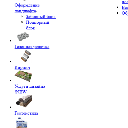
по
Оформление
Во
ландшафта
Об
Заборный блок
Подпорный
блок
Газонная решетка
Кирпич
Услуги дизайна
!NEW
Геотекстиль