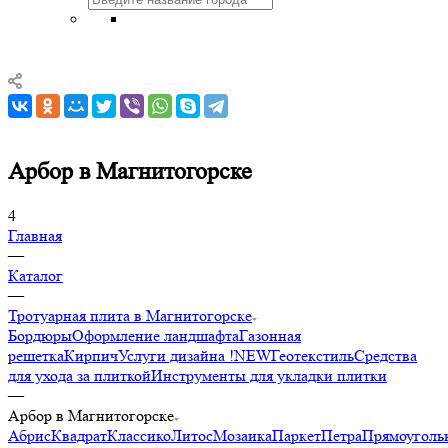
Арбор в Магнитогорске
4
Главная
—
Каталог
—
Тротуарная плита в Магнитогорске
Бордюры
Оформление ландшафта
Газонная
решетка
Кирпич
Услуги дизайна !NEW
Геотекстиль
Средства
для ухода за плиткой
Инструменты для укладки плитки
—
Арбор в Магнитогорске
Абрис
Квадрат
Классико
Литос
Мозаика
Паркет
Петра
Прямоуголь