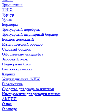
Трилистник
ТРИО
Туртур
Урбан
Бордюры
Тротуарный поребрик
Тротуарный шарнирный бордюр
Бордюр дорожный
Металлический бордюр
Садовый бордюр
Оформление ландшафта
Заборный блок
Подпорный блок
Газонная решетка
Кирпич
Услуги дизайна !NEW
Геотекстиль
Средства для ухода за плиткой
Инструменты для укладки плитки
АКЦИИ
О нас
О заводе