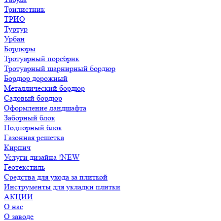
Трилистник
ТРИО
Туртур
Урбан
Бордюры
Тротуарный поребрик
Тротуарный шарнирный бордюр
Бордюр дорожный
Металлический бордюр
Садовый бордюр
Оформление ландшафта
Заборный блок
Подпорный блок
Газонная решетка
Кирпич
Услуги дизайна !NEW
Геотекстиль
Средства для ухода за плиткой
Инструменты для укладки плитки
АКЦИИ
О нас
О заводе