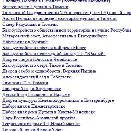
Площадь Победы в Саранске (Республика Мордовия)
Бизнес-центр Пушкин в Тюмени
Тюменский Государственный Университет (ТюмГУ) новый кор
Аллея Первых на проезде Геологоразведчиков в Тюмени
Сквер Радужный в Тюмени
Благоустройство общественной территории на улице Республик
Макаровский мост, Атмофестиваль в Екатеринбурге
Набережная в Кургане
Благоустройство набережной реки Миасс
Благоустройство пешеходной зоны у ТЦ "Южный"
Дворец спорта Юность в Челябинске
Благоустройство озера Тихое в Тюмени
Дворец самбо и единоборств, Верхняя Пышма
Александровский сад в Тобольске
Гимназия 21 в Тюмени
Городской сад в Ялуторовске
Детский сад Газовичок в Надыме
Дворец культуры Железнодорожников в Екатеринбурге
Набережная в Нижневартовске
Набережная реки Иртыш в Ханты-Мансийске
Парк Российско-Армянской дружбы
Территория рядом с ТЦ Новый магнат
Торговый центр Верхний Бор