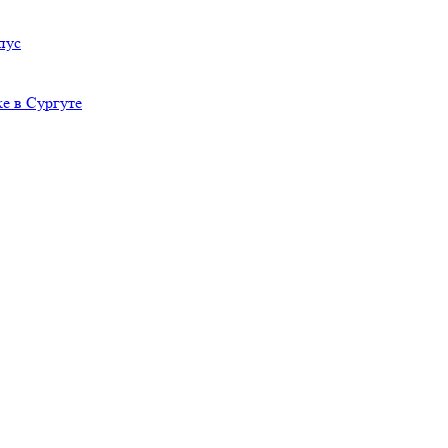
пус
е в Сургуте