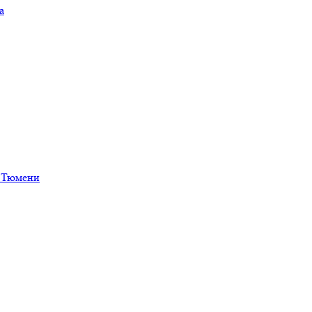
а
в Тюмени