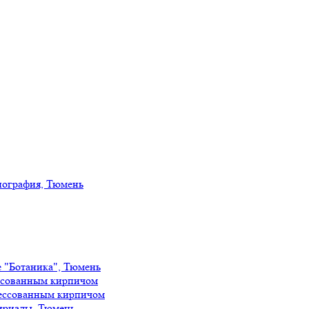
иография, Тюмень
е "Ботаника", Тюмень
ссованным кирпичом
ессованным кирпичом
ириады, Тюмень