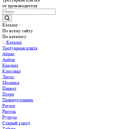
от производителя
Каталог
По всему сайту
По каталогу
Каталог
Тротуарная плита
Абрис
Арбор
Квадрат
Классико
Литос
Мозаика
Паркет
Петра
Прямоугольник
Регата
Ригель
Рутрум
Старый город
Табула