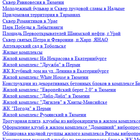
Сквер Равновесия в Тюмени
Молодежный бульвар и Сквер трудовой славы в Надыме
Придомовая территория в Тарманах
Сквер Романтиков в Урае
Парк Победы в Лабытнанги
Площадь Первооткрывателей Шаимской нефти, г.Урай
Сквер святых Петра и Февронии, п.Харп, ЯНАО
Аптекарский сад в Тобольске
Жилые комплексы
Жилой комплекс На Некрасова в Екатеринбурге
Жилой комплекс "Дружба" в Перми
ЖК Клубный дом на ул. Ленина в Екатеринбурге
Жилой комплекс White House в Тюмени
Конструкции из декоративных бетонных блоков в комплексе Б
Жилой комплекс "Европейский берег 2.0" в Тюмени
Жилой комплекс "Дабл-Дабл" в Тюмени
Жилой комплекс "Дягилев" в Ханты-Мансийске
ЖК "Погода" в Перми
Жилой комплекс Румянский в Тюмени
Тротуарная плита, клумбы из виброкирпича в жилом комплекс
Оформление клумб в жилом комплексе "Домашний" вибропре
Облицовка входной группы жилого комплекса Ритмы вибропр
Конструкция высокой клумбы из декоративного блока в ЖК М