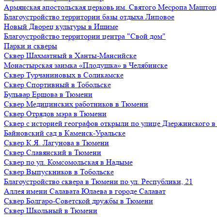
Армянская апостольская церковь им. Святого Месропа Маштоц
Благоустройство территории базы отдыха Липовое
Нoвый Двoрeц культуры в Ишимe
Благоустройство территории центра "Свой дом"
Парки и скверы
Сквер Шахматный в Ханты-Мансийске
Монастырская заимка «Плодушка» в Челябинске
Сквер Турчаниновых в Соликамске
Сквер Спортивный в Тобольске
Бульвар Ершова в Тюмени
Сквер Медицинских работников в Тюмени
Сквер Отрядов мэра в Тюмени
Сквер с историей географов открыли по улице Дзержинского 
Байновский сад в Каменск-Уральске
Сквер К.Я. Лагунова в Тюмени
Сквер Славянский в Тюмени
Сквер по ул. Комсомольская в Надыме
Сквер Выпускников в Тобольске
Благоустройство сквера в Тюмени по ул. Республики, 21
Аллея имени Салавата Юлаева в городе Салават
Сквер Болгаро-Советской дружбы в Тюмени
Сквер Школьный в Тюмени