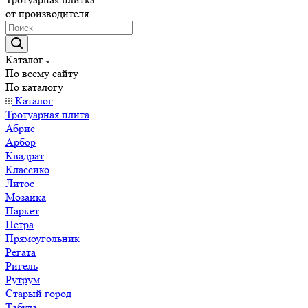
от производителя
Каталог
По всему сайту
По каталогу
Каталог
Тротуарная плита
Абрис
Арбор
Квадрат
Классико
Литос
Мозаика
Паркет
Петра
Прямоугольник
Регата
Ригель
Рутрум
Старый город
Табула