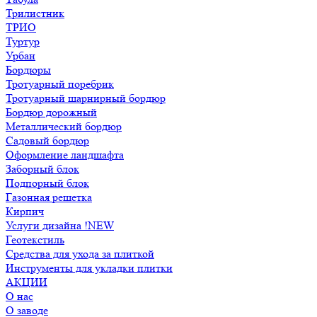
Трилистник
ТРИО
Туртур
Урбан
Бордюры
Тротуарный поребрик
Тротуарный шарнирный бордюр
Бордюр дорожный
Металлический бордюр
Садовый бордюр
Оформление ландшафта
Заборный блок
Подпорный блок
Газонная решетка
Кирпич
Услуги дизайна !NEW
Геотекстиль
Средства для ухода за плиткой
Инструменты для укладки плитки
АКЦИИ
О нас
О заводе