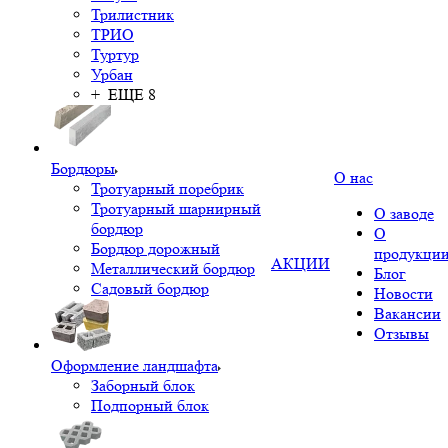
Трилистник
ТРИО
Туртур
Урбан
+ ЕЩЕ 8
Бордюры
О нас
Тротуарный поребрик
Тротуарный шарнирный
О заводе
бордюр
О
Бордюр дорожный
продукци
АКЦИИ
Металлический бордюр
Блог
Садовый бордюр
Новости
Вакансии
Отзывы
Оформление ландшафта
Заборный блок
Подпорный блок