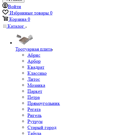
Войти
Избранные товары
0
Корзина
0
Каталог
Тротуарная плита
Абрис
Арбор
Квадрат
Классико
Литос
Мозаика
Паркет
Петра
Прямоугольник
Регата
Ригель
Рутрум
Старый город
Табула