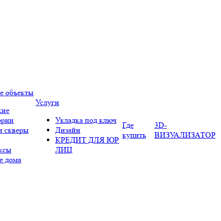
е объекты
Услуги
кие
ории
Укладка под ключ
Где
3D-
и скверы
Дизайн
купить
ВИЗУАЛИЗАТОР
КРЕДИТ ДЛЯ ЮР
ксы
ЛИЦ
е дома