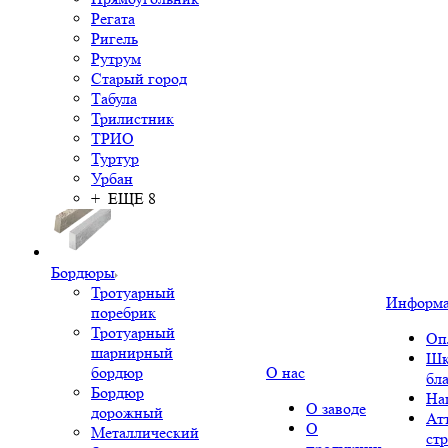
Регата
Ригель
Рутрум
Старый город
Табула
Трилистник
ТРИО
Туртур
Урбан
+ ЕЩЕ 8
Бордюры
Тротуарный
Информ
поребрик
Тротуарный
Оп
шарнирный
Шк
бордюр
О нас
бл
Бордюр
На
О заводе
дорожный
Ат
О
Металлический
ст