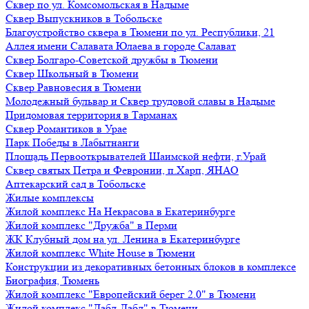
Сквер по ул. Комсомольская в Надыме
Сквер Выпускников в Тобольске
Благоустройство сквера в Тюмени по ул. Республики, 21
Аллея имени Салавата Юлаева в городе Салават
Сквер Болгаро-Советской дружбы в Тюмени
Сквер Школьный в Тюмени
Сквер Равновесия в Тюмени
Молодежный бульвар и Сквер трудовой славы в Надыме
Придомовая территория в Тарманах
Сквер Романтиков в Урае
Парк Победы в Лабытнанги
Площадь Первооткрывателей Шаимской нефти, г.Урай
Сквер святых Петра и Февронии, п.Харп, ЯНАО
Аптекарский сад в Тобольске
Жилые комплексы
Жилой комплекс На Некрасова в Екатеринбурге
Жилой комплекс "Дружба" в Перми
ЖК Клубный дом на ул. Ленина в Екатеринбурге
Жилой комплекс White House в Тюмени
Конструкции из декоративных бетонных блоков в комплексе
Биография, Тюмень
Жилой комплекс "Европейский берег 2.0" в Тюмени
Жилой комплекс "Дабл-Дабл" в Тюмени