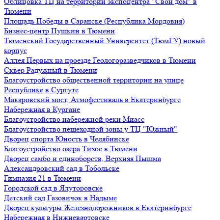
Облицовка ТЦ на территории экспоцентра "Свой дом" в
Тюмени
Площадь Победы в Саранске (Республика Мордовия)
Бизнес-центр Пушкин в Тюмени
Тюменский Государственный Университет (ТюмГУ) новый
корпус
Аллея Первых на проезде Геологоразведчиков в Тюмени
Сквер Радужный в Тюмени
Благоустройство общественной территории на улице
Республике в Сургуте
Макаровский мост, Атмофестиваль в Екатеринбурге
Набережная в Кургане
Благоустройство набережной реки Миасс
Благоустройство пешеходной зоны у ТЦ "Южный"
Дворец спорта Юность в Челябинске
Благоустройство озера Тихое в Тюмени
Дворец самбо и единоборств, Верхняя Пышма
Александровский сад в Тобольске
Гимназия 21 в Тюмени
Городской сад в Ялуторовске
Детский сад Газовичок в Надыме
Дворец культуры Железнодорожников в Екатеринбурге
Набережная в Нижневартовске