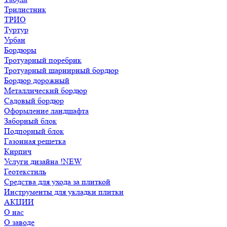
Трилистник
ТРИО
Туртур
Урбан
Бордюры
Тротуарный поребрик
Тротуарный шарнирный бордюр
Бордюр дорожный
Металлический бордюр
Садовый бордюр
Оформление ландшафта
Заборный блок
Подпорный блок
Газонная решетка
Кирпич
Услуги дизайна !NEW
Геотекстиль
Средства для ухода за плиткой
Инструменты для укладки плитки
АКЦИИ
О нас
О заводе