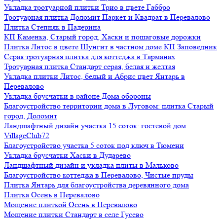
Укладка тротуарной плитки Трио в цвете Габбро
Тротуарная плитка Доломит Паркет и Квадрат в Перевалово
Плитка Степняк в Падерина
КП Каменка, Старый город, Хаски и пошаговые дорожки
Плитка Литос в цвете Шунгит в частном доме КП Заповедник
Серая тротуарная плитка для коттеджа в Тарманах
Тротуарная плитка Стандарт серая, белая и желтая
Укладка плитки Литос, белый и Абрис цвет Янтарь в
Перевалово
Укладка брусчатки в районе Дома обороны
Благоустройство территории дома в Луговом: плитка Старый
город, Доломит
Ландшафтный дизайн участка 15 соток: гостевой дом
VillageClub72
Благоустройство участка 5 соток под ключ в Тюмени
Укладка брусчатки Хаски в Дударево
Ландшафтный дизайн и укладка плиты в Мальково
Благоустройство коттеджа в Перевалово, Чистые пруды
Плитка Янтарь для благоустройства деревянного дома
Плитка Осень в Перевалово
Мощение плиткой Осень в Перевалово
Мощение плитки Стандарт в селе Гусево