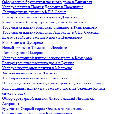
Оформление брусчаткой частного дома в Винзилях
Укладка плитки Паркет Доломит в Паренкина
Ландшафтный дизайн в КП 3 Сосны
Благоустройство частного дома в Дударева
Комплексное благоустройство дома в Комарово
Тротуарная плитка Классико Стандарт в Решетниково
Тротуарная плитка Классико Антрацит в СНТ Сосенка
Благоустройство частного дома в Перевалово
Мощение в п. Зубарево
Новый объект в Тюмени на Лесобазе
Дом в деревне Падерина
Укладка бетонной плитки серого цвета в Комарово
Благоустройство частного дома в Букино
Укладка тротуарной плитки в Мальково
Законченный объект в Луговом
Тротуарная плитка нового поколения
Из огорода тоже можно сделать произведение искусства
Как выглядит плитка на участке в поселке Зеленые Холмы
спустя 2 года
Обзор тротуарной плитки Литос, гладкий Листопад,
Антрацит
Брусчатка Старый город Осень в частном доме
Частное домовладение в Екатеринбурге