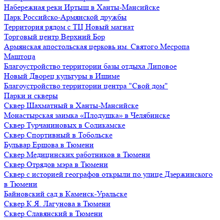
Набережная реки Иртыш в Ханты-Мансийске
Парк Российско-Армянской дружбы
Территория рядом с ТЦ Новый магнат
Торговый центр Верхний Бор
Армянская апостольская церковь им. Святого Месропа
Маштоца
Благоустройство территории базы отдыха Липовое
Нoвый Двoрeц культуры в Ишимe
Благоустройство территории центра "Свой дом"
Парки и скверы
Сквер Шахматный в Ханты-Мансийске
Монастырская заимка «Плодушка» в Челябинске
Сквер Турчаниновых в Соликамске
Сквер Спортивный в Тобольске
Бульвар Ершова в Тюмени
Сквер Медицинских работников в Тюмени
Сквер Отрядов мэра в Тюмени
Сквер с историей географов открыли по улице Дзержинского
в Тюмени
Байновский сад в Каменск-Уральске
Сквер К.Я. Лагунова в Тюмени
Сквер Славянский в Тюмени