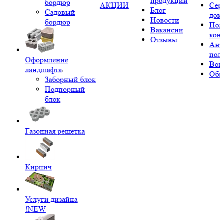
продукции
бордюр
АКЦИИ
Се
Блог
Садовый
до
Новости
бордюр
По
Вакансии
ко
Отзывы
Ан
по
Оформление
Во
ландшафта
Об
Заборный блок
Подпорный
блок
Газонная решетка
Кирпич
Услуги дизайна
!NEW