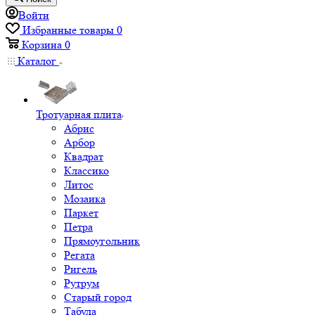
Войти
Избранные товары
0
Корзина
0
Каталог
Тротуарная плита
Абрис
Арбор
Квадрат
Классико
Литос
Мозаика
Паркет
Петра
Прямоугольник
Регата
Ригель
Рутрум
Старый город
Табула