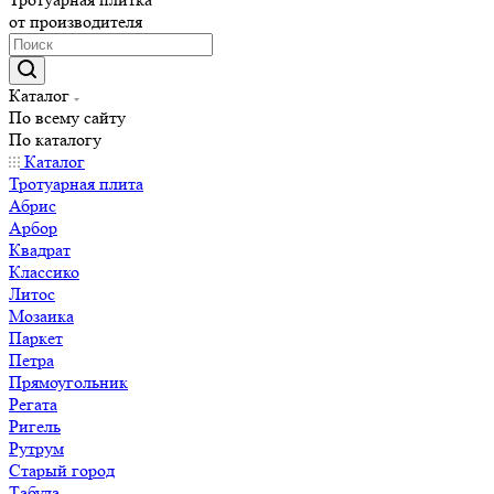
от производителя
Каталог
По всему сайту
По каталогу
Каталог
Тротуарная плита
Абрис
Арбор
Квадрат
Классико
Литос
Мозаика
Паркет
Петра
Прямоугольник
Регата
Ригель
Рутрум
Старый город
Табула