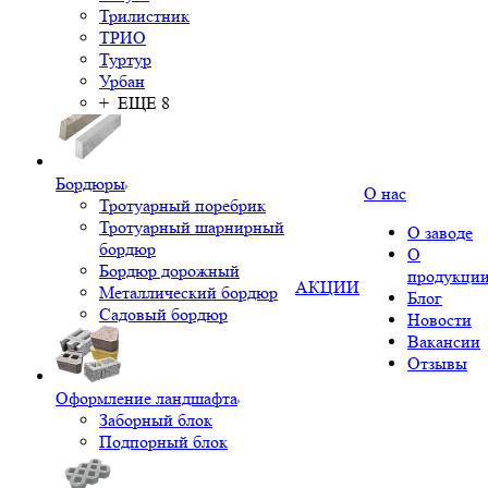
Трилистник
ТРИО
Туртур
Урбан
+ ЕЩЕ 8
Бордюры
О нас
Тротуарный поребрик
Тротуарный шарнирный
О заводе
бордюр
О
Бордюр дорожный
продукци
АКЦИИ
Металлический бордюр
Блог
Садовый бордюр
Новости
Вакансии
Отзывы
Оформление ландшафта
Заборный блок
Подпорный блок