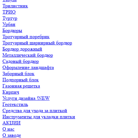
Трилистник
ТРИО
Туртур
Урбан
Бордюры
Тротуарный поребрик
Тротуарный шарнирный бордюр
Бордюр дорожный
Металлический бордюр
Садовый бордюр
Оформление ландшафта
Заборный блок
Подпорный блок
Газонная решетка
Кирпич
Услуги дизайна !NEW
Геотекстиль
Средства для ухода за плиткой
Инструменты для укладки плитки
АКЦИИ
О нас
О заводе