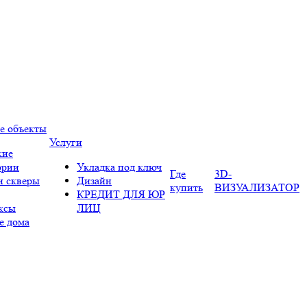
е объекты
Услуги
кие
ории
Укладка под ключ
Где
3D-
и скверы
Дизайн
купить
ВИЗУАЛИЗАТОР
КРЕДИТ ДЛЯ ЮР
ксы
ЛИЦ
е дома