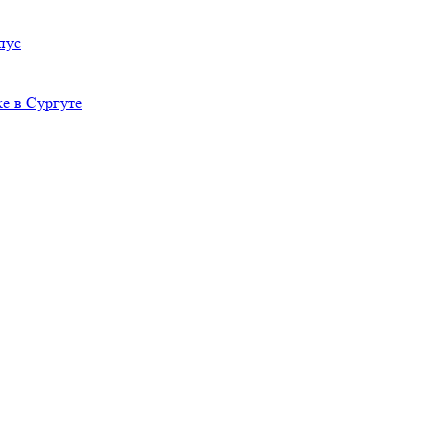
пус
е в Сургуте