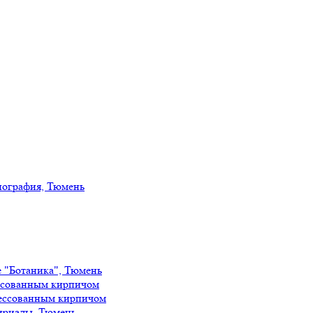
иография, Тюмень
е "Ботаника", Тюмень
ссованным кирпичом
ессованным кирпичом
ириады, Тюмень