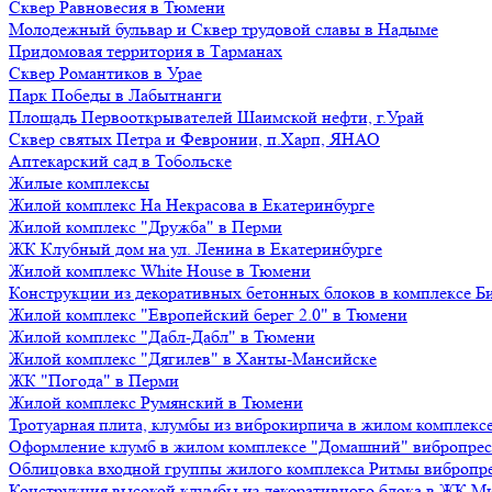
Сквер Равновесия в Тюмени
Молодежный бульвар и Сквер трудовой славы в Надыме
Придомовая территория в Тарманах
Сквер Романтиков в Урае
Парк Победы в Лабытнанги
Площадь Первооткрывателей Шаимской нефти, г.Урай
Сквер святых Петра и Февронии, п.Харп, ЯНАО
Аптекарский сад в Тобольске
Жилые комплексы
Жилой комплекс На Некрасова в Екатеринбурге
Жилой комплекс "Дружба" в Перми
ЖК Клубный дом на ул. Ленина в Екатеринбурге
Жилой комплекс White House в Тюмени
Конструкции из декоративных бетонных блоков в комплексе Б
Жилой комплекс "Европейский берег 2.0" в Тюмени
Жилой комплекс "Дабл-Дабл" в Тюмени
Жилой комплекс "Дягилев" в Ханты-Мансийске
ЖК "Погода" в Перми
Жилой комплекс Румянский в Тюмени
Тротуарная плита, клумбы из виброкирпича в жилом комплекс
Оформление клумб в жилом комплексе "Домашний" вибропре
Облицовка входной группы жилого комплекса Ритмы вибропр
Конструкция высокой клумбы из декоративного блока в ЖК М