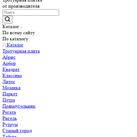
от производителя
Каталог
По всему сайту
По каталогу
Каталог
Тротуарная плита
Абрис
Арбор
Квадрат
Классико
Литос
Мозаика
Паркет
Петра
Прямоугольник
Регата
Ригель
Рутрум
Старый город
Табула