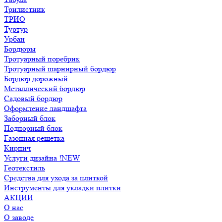
Трилистник
ТРИО
Туртур
Урбан
Бордюры
Тротуарный поребрик
Тротуарный шарнирный бордюр
Бордюр дорожный
Металлический бордюр
Садовый бордюр
Оформление ландшафта
Заборный блок
Подпорный блок
Газонная решетка
Кирпич
Услуги дизайна !NEW
Геотекстиль
Средства для ухода за плиткой
Инструменты для укладки плитки
АКЦИИ
О нас
О заводе