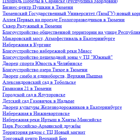
Площадь Победы в Саранске (Республика Мордовия)
Бизнес-центр Пушкин в Тюмени
Тюменский Государственный Университет (ТюмГУ) новый кор
Аллея Первых на проезде Геологоразведчиков в Тюмени
Сквер Радужный в Тюмени
Благоустройство общественной территории на улице Республик
Макаровский мост, Атмофестиваль в Екатеринбурге
Набережная в Кургане
Благоустройство набережной реки Миасс
Благоустройство пешеходной зоны у ТЦ "Южный"
Дворец спорта Юность в Челябинске
Благоустройство озера Тихое в Тюмени
Дворец самбо и единоборств, Верхняя Пышма
Александровский сад в Тобольске
Гимназия 21 в Тюмени
Городской сад в Ялуторовске
Детский сад Газовичок в Надыме
Дворец культуры Железнодорожников в Екатеринбурге
Набережная в Нижневартовске
Набережная реки Иртыш в Ханты-Мансийске
Парк Российско-Армянской дружбы
Территория рядом с ТЦ Новый магнат
Торговый центр Верхний Бор