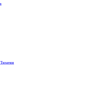
а
в Тюмени