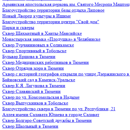
Армянская апостольская церковь им. Святого Месропа Маштоц
Благоустройство территории базы отдыха Липовое
Нoвый Двoрeц культуры в Ишимe
Благоустройство территории центра "Свой дом"
Парки и скверы
Сквер Шахматный в Ханты-Мансийске
Монастырская заимка «Плодушка» в Челябинске
Сквер Турчаниновых в Соликамске
Сквер Спортивный в Тобольске
Бульвар Ершова в Тюмени
Сквер Медицинских работников в Тюмени
Сквер Отрядов мэра в Тюмени
Сквер с историей географов открыли по улице Дзержинского 
Байновский сад в Каменск-Уральске
Сквер К.Я. Лагунова в Тюмени
Сквер Славянский в Тюмени
Сквер по ул. Комсомольская в Надыме
Сквер Выпускников в Тобольске
Благоустройство сквера в Тюмени по ул. Республики, 21
Аллея имени Салавата Юлаева в городе Салават
Сквер Болгаро-Советской дружбы в Тюмени
Сквер Школьный в Тюмени