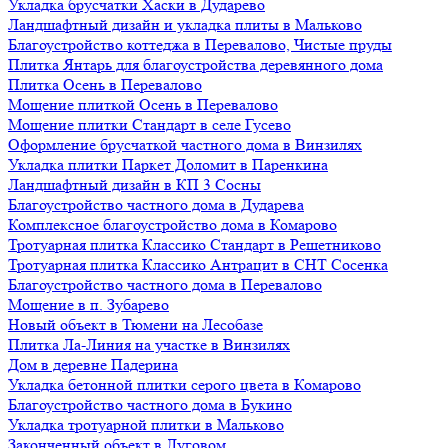
Укладка брусчатки Хаски в Дударево
Ландшафтный дизайн и укладка плиты в Мальково
Благоустройство коттеджа в Перевалово, Чистые пруды
Плитка Янтарь для благоустройства деревянного дома
Плитка Осень в Перевалово
Мощение плиткой Осень в Перевалово
Мощение плитки Стандарт в селе Гусево
Оформление брусчаткой частного дома в Винзилях
Укладка плитки Паркет Доломит в Паренкина
Ландшафтный дизайн в КП 3 Сосны
Благоустройство частного дома в Дударева
Комплексное благоустройство дома в Комарово
Тротуарная плитка Классико Стандарт в Решетниково
Тротуарная плитка Классико Антрацит в СНТ Сосенка
Благоустройство частного дома в Перевалово
Мощение в п. Зубарево
Новый объект в Тюмени на Лесобазе
Плитка Ла-Линия на участке в Винзилях
Дом в деревне Падерина
Укладка бетонной плитки серого цвета в Комарово
Благоустройство частного дома в Букино
Укладка тротуарной плитки в Мальково
Законченный объект в Луговом