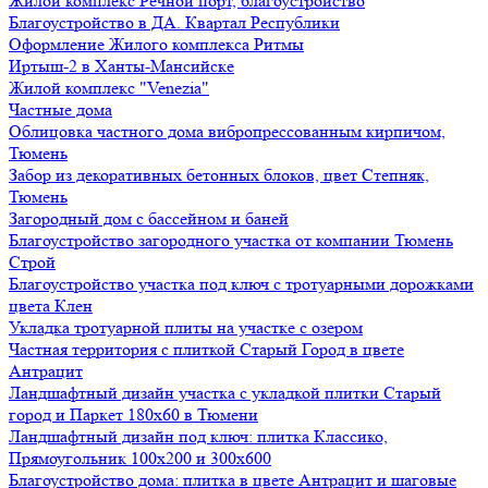
Жилой комплекс Речной порт, благоустройство
Благоустройство в ДА. Квартал Республики
Оформление Жилого комплекса Ритмы
Иртыш-2 в Ханты-Мансийске
Жилой комплекс "Venezia"
Частные дома
Облицовка частного дома вибропрессованным кирпичом,
Тюмень
Забор из декоративных бетонных блоков, цвет Степняк,
Тюмень
Загородный дом с бассейном и баней
Благоустройство загородного участка от компании Тюмень
Строй
Благоустройство участка под ключ с тротуарными дорожками
цвета Клен
Укладка тротуарной плиты на участке с озером
Частная территория с плиткой Старый Город в цвете
Антрацит
Ландшафтный дизайн участка с укладкой плитки Старый
город и Паркет 180х60 в Тюмени
Ландшафтный дизайн под ключ: плитка Классико,
Прямоугольник 100х200 и 300х600
Благоустройство дома: плитка в цвете Антрацит и шаговые