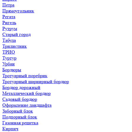
Петра
Прямоугольник
Регата
Ригель
Рутрум
Старый город
Табула
Трилистник
ТРИО
Туртур
Урбан
Бордюры
Тротуарный поребрик
Тротуарный шарнирный бордюр
Бордюр дорожный
Металлический бордюр
Садовый бордюр
Оформление ландшафта
Заборный блок
Подпорный блок
Газонная решетка
Кирпич