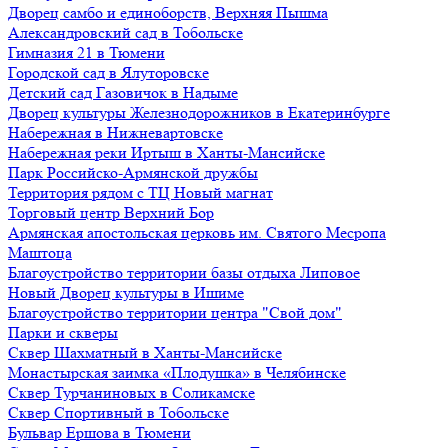
Дворец самбо и единоборств, Верхняя Пышма
Александровский сад в Тобольске
Гимназия 21 в Тюмени
Городской сад в Ялуторовске
Детский сад Газовичок в Надыме
Дворец культуры Железнодорожников в Екатеринбурге
Набережная в Нижневартовске
Набережная реки Иртыш в Ханты-Мансийске
Парк Российско-Армянской дружбы
Территория рядом с ТЦ Новый магнат
Торговый центр Верхний Бор
Армянская апостольская церковь им. Святого Месропа
Маштоца
Благоустройство территории базы отдыха Липовое
Нoвый Двoрeц культуры в Ишимe
Благоустройство территории центра "Свой дом"
Парки и скверы
Сквер Шахматный в Ханты-Мансийске
Монастырская заимка «Плодушка» в Челябинске
Сквер Турчаниновых в Соликамске
Сквер Спортивный в Тобольске
Бульвар Ершова в Тюмени