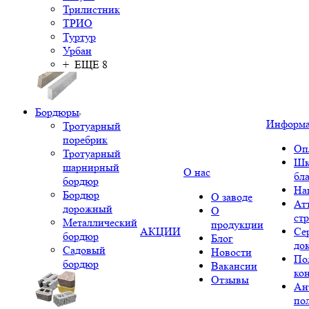
Трилистник
ТРИО
Туртур
Урбан
+ ЕЩЕ 8
Бордюры
Информ
Тротуарный
поребрик
Оп
Тротуарный
Шк
шарнирный
О нас
бл
бордюр
На
Бордюр
О заводе
Ат
дорожный
О
ст
Металлический
продукции
АКЦИИ
Се
бордюр
Блог
до
Садовый
Новости
По
бордюр
Вакансии
ко
Отзывы
Ан
по