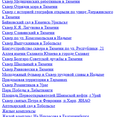
Сквер Медицинских работников в Тюмени
Сквер Отрядов мэра в Тюмени
Сквер с историей географов открыли по улице Дзержинского
в Тюмени
Байновский сад в Каменск-Уральске
Сквер К.Я. Лагунова в Тюмени
Сквер Славянский в Тюмени
Сквер по ул. Комсомольская в Надыме
Сквер Выпускников в Тобольске
Благоустройство сквера в Тюмени по ул. Республики, 21
Аллея имени Салавата Юлаева в городе Салават
Сквер Болгаро-Советской дружбы в Тюмени
Сквер Школьный в Тюмени
Сквер Равновесия в Тюмени
Молодежный бульвар и Сквер трудовой славы в Надыме
Придомовая территория в Тарманах
Сквер Романтиков в Урае
Парк Победы в Лабытнанги
Площадь Первооткрывателей Шаимской нефти, г.Урай
Сквер святых Петра и Февронии, п.Харп, ЯНАО
Аптекарский сад в Тобольске
Жилые комплексы
Жилой комплекс На Некрасова в Екатеринбурге