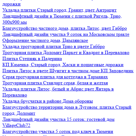
дорожки
Укладка плитки Старый город, Гранит, цвет Антрацит
Ландшафтный дизайн в Тюмени с плиткой Ригель, Трио,
300х900 мм
Благоустройство частного дома, плитка Литос, цвет Габбро
Ландшафтный дизайн участка 9 соток на Московском тракте
Оформление частного дома, Цимлянское
Укладка тротуарной плитки Трио в цвете Габбро
Тротуарная плитка Доломит Паркет и Квадрат в Перевалово
Плитка Степняк в Падерина
КП Каменка, Старый город, Хаски и пошаговые дорожки
Плитка Литос в цвете Шунгит в частном доме КП Заповедник
Серая тротуарная плитка для коттеджа в Тарманах
Тротуарная плитка Стандарт серая, белая и желтая
Укладка плитки Литос, белый и Абрис цвет Янтарь в
Перевалово
Укладка брусчатки в районе Дома обороны
Благоустройство территории дома в Луговом: плитка Старый
город, Доломит
Ландшафтный дизайн участка 15 соток: гостевой дом
VillageClub72
Благоустройство участка 5 соток под ключ в Тюмени