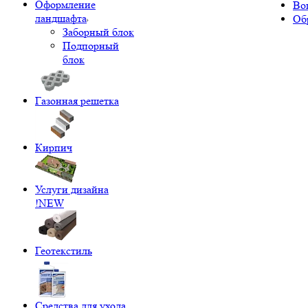
Оформление
Во
ландшафта
Об
Заборный блок
Подпорный
блок
Газонная решетка
Кирпич
Услуги дизайна
!NEW
Геотекстиль
Средства для ухода