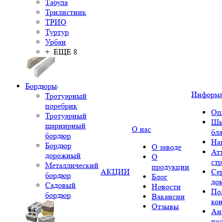
Табула
Трилистник
ТРИО
Туртур
Урбан
+ ЕЩЕ 8
Бордюры
Информ
Тротуарный
поребрик
Оп
Тротуарный
Шк
шарнирный
О нас
бл
бордюр
На
Бордюр
О заводе
Ат
дорожный
О
ст
Металлический
продукции
АКЦИИ
Се
бордюр
Блог
до
Садовый
Новости
По
бордюр
Вакансии
ко
Отзывы
Ан
по