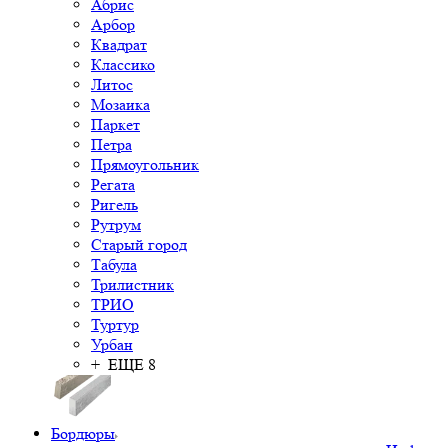
Абрис
Арбор
Квадрат
Классико
Литос
Мозаика
Паркет
Петра
Прямоугольник
Регата
Ригель
Рутрум
Старый город
Табула
Трилистник
ТРИО
Туртур
Урбан
+ ЕЩЕ 8
Бордюры