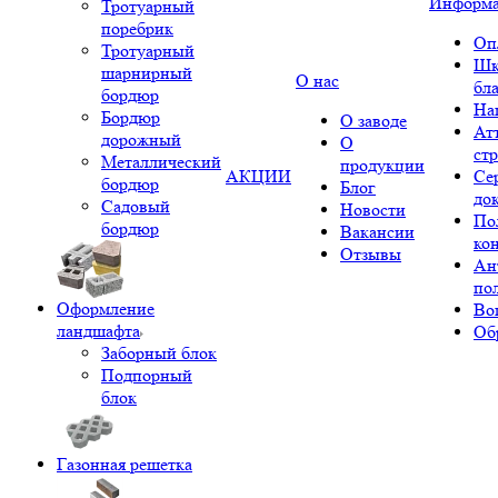
Информ
Тротуарный
поребрик
Оп
Тротуарный
Шк
шарнирный
О нас
бл
бордюр
На
Бордюр
О заводе
Ат
дорожный
О
ст
Металлический
продукции
АКЦИИ
Се
бордюр
Блог
до
Садовый
Новости
По
бордюр
Вакансии
ко
Отзывы
Ан
по
Оформление
Во
ландшафта
Об
Заборный блок
Подпорный
блок
Газонная решетка