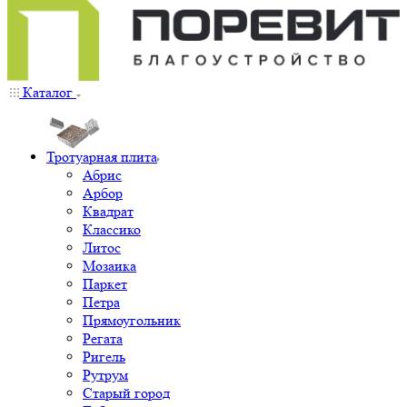
Каталог
Тротуарная плита
Абрис
Арбор
Квадрат
Классико
Литос
Мозаика
Паркет
Петра
Прямоугольник
Регата
Ригель
Рутрум
Старый город