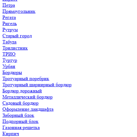
Петра
Прямоугольник
Регата
Ригель
Рутрум
Старый город
Табула
Трилистник
ТРИО
Туртур
Урбан
Бордюры
Тротуарный поребрик
Тротуарный шарнирный бордюр
Бордюр дорожный
Металлический бордюр
Садовый бордюр
Оформление ландшафта
Заборный блок
Подпорный блок
Газонная решетка
Кирпич