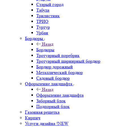
Старый город
Табула
Трилистник
ТРИО
Туртур
Урбан
Бордюры
Назад
Бордюры
Тротуарный поребрик
Тротуарный шарнирный бордюр
Бордюр дорожный
Металлический бордюр
Садовый бордюр
Оформление ландшафта
Назад
Оформление ландшафта
Заборный блок
Подпорный блок
Газонная решетка
Кирпич
Услуги дизайна !NEW