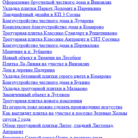
Оформление брусчаткой частного дома в Винзилях
Укладка плитки Паркет Доломит в Паренкина
Ландшафтный дизайн в КП 3 Сосны
Благоустройство частного дома в Дударева
Комплексное благоустройство дома в Комарово
Тротуарная плитка Классико Стандарт в Решетниково
Тротуарная плитка Классико Антрацит в СНТ Сосенка
Благоустройство частного дома в Перевалово
Мощение в п. Зубарево
Новый объект в Тюмени на Лесобазе
Плитка Ла-Линия на участке в Винзилях
Дом в деревне Падерина
Укладка бетонной плитки серого цвета в Комарово
Благоустройство частного дома в Букино
Укладка тротуарной плитки в Мальково
Законченный объект в Луговом
Тротуарная плитка нового поколения
Из огорода тоже можно сделать произведение искусства
Как выглядит плитка на участке в поселке Зеленые Холмы
спустя 2 года
Обзор тротуарной плитки Литос, гладкий Листопад,
Антрацит
Брусчатка Старый город Осень в частном доме