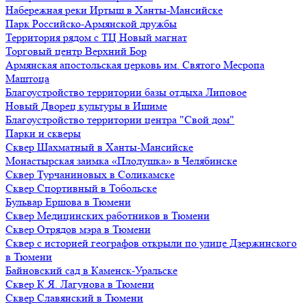
Набережная реки Иртыш в Ханты-Мансийске
Парк Российско-Армянской дружбы
Территория рядом с ТЦ Новый магнат
Торговый центр Верхний Бор
Армянская апостольская церковь им. Святого Месропа
Маштоца
Благоустройство территории базы отдыха Липовое
Нoвый Двoрeц культуры в Ишимe
Благоустройство территории центра "Свой дом"
Парки и скверы
Сквер Шахматный в Ханты-Мансийске
Монастырская заимка «Плодушка» в Челябинске
Сквер Турчаниновых в Соликамске
Сквер Спортивный в Тобольске
Бульвар Ершова в Тюмени
Сквер Медицинских работников в Тюмени
Сквер Отрядов мэра в Тюмени
Сквер с историей географов открыли по улице Дзержинского
в Тюмени
Байновский сад в Каменск-Уральске
Сквер К.Я. Лагунова в Тюмени
Сквер Славянский в Тюмени