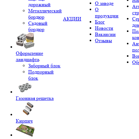
На
О заводе
дорожный
Ат
О
Металлический
ст
продукции
бордюр
АКЦИИ
Се
Блог
Садовый
до
Новости
бордюр
По
Вакансии
ко
Отзывы
Ан
по
Оформление
Во
ландшафта
Об
Заборный блок
Подпорный
блок
Газонная решетка
Кирпич