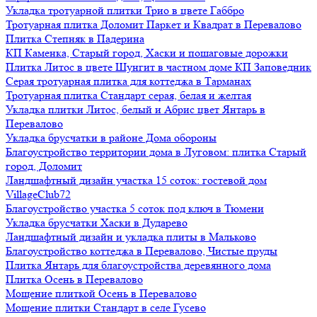
Укладка тротуарной плитки Трио в цвете Габбро
Тротуарная плитка Доломит Паркет и Квадрат в Перевалово
Плитка Степняк в Падерина
КП Каменка, Старый город, Хаски и пошаговые дорожки
Плитка Литос в цвете Шунгит в частном доме КП Заповедник
Серая тротуарная плитка для коттеджа в Тарманах
Тротуарная плитка Стандарт серая, белая и желтая
Укладка плитки Литос, белый и Абрис цвет Янтарь в
Перевалово
Укладка брусчатки в районе Дома обороны
Благоустройство территории дома в Луговом: плитка Старый
город, Доломит
Ландшафтный дизайн участка 15 соток: гостевой дом
VillageClub72
Благоустройство участка 5 соток под ключ в Тюмени
Укладка брусчатки Хаски в Дударево
Ландшафтный дизайн и укладка плиты в Мальково
Благоустройство коттеджа в Перевалово, Чистые пруды
Плитка Янтарь для благоустройства деревянного дома
Плитка Осень в Перевалово
Мощение плиткой Осень в Перевалово
Мощение плитки Стандарт в селе Гусево