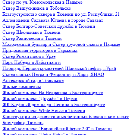
Сквер по ул. Комсомольская в Надыме
Сквер Выпускников в Тобольске
Благоустройство сквера в Тюмени по ул. Республики, 21
Аллея имени Салавата Юлаева в городе Салават
Сквер Болгаро-Советской дружбы в Тюмени
Сквер Школьный в Тюмени
Сквер Равновесия в Тюмени
Молодежный бульвар и Сквер трудовой славы в Надыме
Придомовая территория в Тарманах
Сквер Романтиков в Урае
Парк Победы в Лабытнанги
Площадь Первооткрывателей Шаимской нефти, г.Урай
Сквер святых Петра и Февронии, п.Харп, ЯНАО
Аптекарский сад в Тобольске
Жилые комплексы
Жилой комплекс На Некрасова в Екатеринбурге
Жилой комплекс "Дружба" в Перми
ЖК Клубный дом на ул. Ленина в Екатеринбурге
Жилой комплекс White House в Тюмени
Конструкции из декоративных бетонных блоков в комплексе
Биография, Тюмень
Жилой комплекс "Европейский берег 2.0" в Тюмени
Жилой комплекс "Дабл-Дабл" в Тюмени