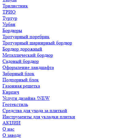
Трилистник
ТРИО
Туртур
Урбан
Бордюры
Тротуарный поребрик
Тротуарный шарнирный бордюр
Бордюр дорожный
Металлический бордюр
Садовый бордюр
Оформление ландшафта
Заборный блок
Подпорный блок
Газонная решетка
Кирпич
Услуги дизайна !NEW
Геотекстиль
Средства для ухода за плиткой
Инструменты для укладки плитки
АКЦИИ
О нас
О заводе