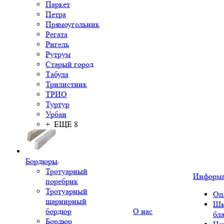
Паркет
Петра
Прямоугольник
Регата
Ригель
Рутрум
Старый город
Табула
Трилистник
ТРИО
Туртур
Урбан
+ ЕЩЕ 8
Бордюры
Тротуарный
Информ
поребрик
Тротуарный
Оп
шарнирный
Шк
бордюр
О нас
бл
Бордюр