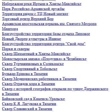
Набережная реки Иртыш в Ханты-Мансийске
Парк Российско-Армянской дружбы
Территория рядом с ТЦ Новый магнат
Торговый центр Верхний Бор
Армянская апостольская церковь им. Святого Месропа
Маштоца
Благоустройство территории базы отдыха Липовое
Нoвый Двoрeц культуры в Ишимe
Благоустройство территории центра "Свой дом"
Парки и скверы
Сквер Шахматный в Ханты-Мансийске
Монастырская заимка «Плодушка» в Челябинске
Сквер Турчаниновых в Соликамске
Сквер Спортивный в Тобольске
Бульвар Ершова в Тюмени
Сквер Медицинских работников в Тюмени
Сквер Отрядов мэра в Тюмени
Сквер с историей географов открыли по улице Дзержинского
в Тюмени
Байновский сад в Каменск-Уральске
Сквер К.Я. Лагунова в Тюмени
Сквер Славянский в Тюмени