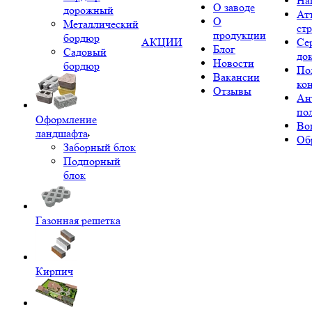
На
О заводе
дорожный
Ат
О
Металлический
ст
продукции
бордюр
АКЦИИ
Се
Блог
Садовый
до
Новости
бордюр
По
Вакансии
ко
Отзывы
Ан
по
Оформление
Во
ландшафта
Об
Заборный блок
Подпорный
блок
Газонная решетка
Кирпич