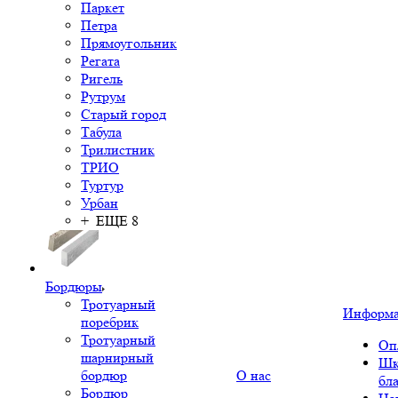
Паркет
Петра
Прямоугольник
Регата
Ригель
Рутрум
Старый город
Табула
Трилистник
ТРИО
Туртур
Урбан
+ ЕЩЕ 8
Бордюры
Тротуарный
Информ
поребрик
Тротуарный
Оп
шарнирный
Шк
бордюр
О нас
бл
Бордюр