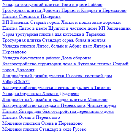
Укладка тротуарной плитки Трио в цвете Габбро
Тротуарная плитка Доломит Паркет и Квадрат в Перевалово
Плитка Степняк в Падерина
КП Каменка, Старый город, Хаски и пошаговые дорожки
Плитка Литос в цвете Шунгит в частном доме КП Заповедник
Серая тротуарная плитка для коттеджа в Тарманах
Тротуарная плитка Стандарт серая, белая и желтая
Укладка плитки Литос, белый и Абрис цвет Янтарь в
Перевалово
Укладка брусчатки в районе Дома обороны
Благоустройство территории дома в Луговом: плитка Старый
город, Доломит
Ландшафтный дизайн участка 15 соток: гостевой дом
VillageClub72
Благоустройство участка 5 соток под ключ в Тюмени
Укладка брусчатки Хаски в Дударево
Ландшафтный дизайн и укладка плиты в Мальково
Благоустройство коттеджа в Перевалово, Чистые пруды
Плитка Янтарь для благоустройства деревянного дома
Плитка Осень в Перевалово
Мощение плиткой Осень в Перевалово
Мощение плитки Стандарт в селе Гусево