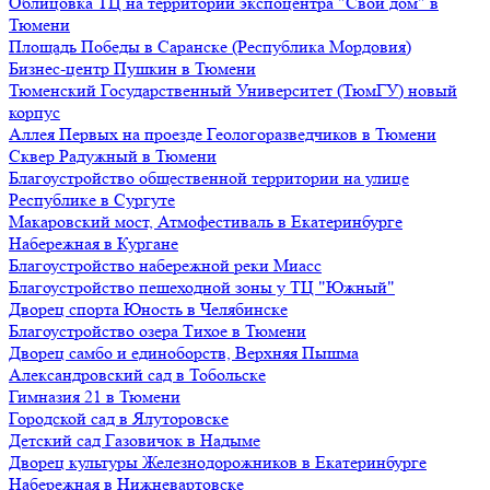
Облицовка ТЦ на территории экспоцентра "Свой дом" в
Тюмени
Площадь Победы в Саранске (Республика Мордовия)
Бизнес-центр Пушкин в Тюмени
Тюменский Государственный Университет (ТюмГУ) новый
корпус
Аллея Первых на проезде Геологоразведчиков в Тюмени
Сквер Радужный в Тюмени
Благоустройство общественной территории на улице
Республике в Сургуте
Макаровский мост, Атмофестиваль в Екатеринбурге
Набережная в Кургане
Благоустройство набережной реки Миасс
Благоустройство пешеходной зоны у ТЦ "Южный"
Дворец спорта Юность в Челябинске
Благоустройство озера Тихое в Тюмени
Дворец самбо и единоборств, Верхняя Пышма
Александровский сад в Тобольске
Гимназия 21 в Тюмени
Городской сад в Ялуторовске
Детский сад Газовичок в Надыме
Дворец культуры Железнодорожников в Екатеринбурге
Набережная в Нижневартовске