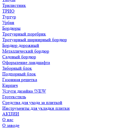
Трилистник
ТРИО
Туртур
Урбан
Бордюры
Тротуарный поребрик
Тротуарный шарнирный бордюр
Бордюр дорожный
Металлический бордюр
Садовый бордюр
Оформление ландшафта
Заборный блок
Подпорный блок
Газонная решетка
Кирпич
Услуги дизайна !NEW
Геотекстиль
Средства для ухода за плиткой
Инструменты для укладки плитки
АКЦИИ
О нас
О заводе