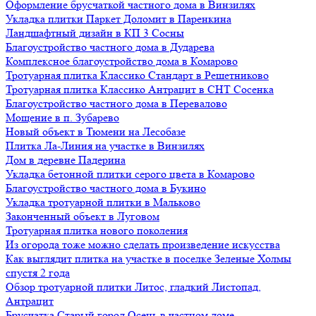
Оформление брусчаткой частного дома в Винзилях
Укладка плитки Паркет Доломит в Паренкина
Ландшафтный дизайн в КП 3 Сосны
Благоустройство частного дома в Дударева
Комплексное благоустройство дома в Комарово
Тротуарная плитка Классико Стандарт в Решетниково
Тротуарная плитка Классико Антрацит в СНТ Сосенка
Благоустройство частного дома в Перевалово
Мощение в п. Зубарево
Новый объект в Тюмени на Лесобазе
Плитка Ла-Линия на участке в Винзилях
Дом в деревне Падерина
Укладка бетонной плитки серого цвета в Комарово
Благоустройство частного дома в Букино
Укладка тротуарной плитки в Мальково
Законченный объект в Луговом
Тротуарная плитка нового поколения
Из огорода тоже можно сделать произведение искусства
Как выглядит плитка на участке в поселке Зеленые Холмы
спустя 2 года
Обзор тротуарной плитки Литос, гладкий Листопад,
Антрацит
Брусчатка Старый город Осень в частном доме