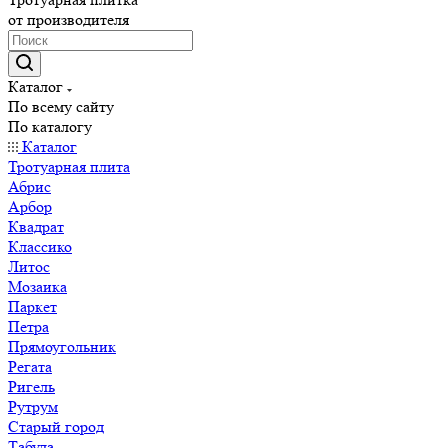
от производителя
Каталог
По всему сайту
По каталогу
Каталог
Тротуарная плита
Абрис
Арбор
Квадрат
Классико
Литос
Мозаика
Паркет
Петра
Прямоугольник
Регата
Ригель
Рутрум
Старый город
Табула