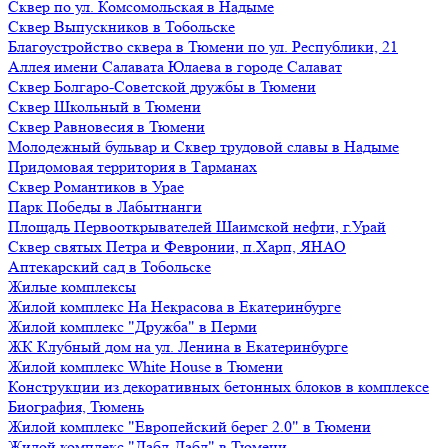
Сквер по ул. Комсомольская в Надыме
Сквер Выпускников в Тобольске
Благоустройство сквера в Тюмени по ул. Республики, 21
Аллея имени Салавата Юлаева в городе Салават
Сквер Болгаро-Советской дружбы в Тюмени
Сквер Школьный в Тюмени
Сквер Равновесия в Тюмени
Молодежный бульвар и Сквер трудовой славы в Надыме
Придомовая территория в Тарманах
Сквер Романтиков в Урае
Парк Победы в Лабытнанги
Площадь Первооткрывателей Шаимской нефти, г.Урай
Сквер святых Петра и Февронии, п.Харп, ЯНАО
Аптекарский сад в Тобольске
Жилые комплексы
Жилой комплекс На Некрасова в Екатеринбурге
Жилой комплекс "Дружба" в Перми
ЖК Клубный дом на ул. Ленина в Екатеринбурге
Жилой комплекс White House в Тюмени
Конструкции из декоративных бетонных блоков в комплексе
Биография, Тюмень
Жилой комплекс "Европейский берег 2.0" в Тюмени
Жилой комплекс "Дабл-Дабл" в Тюмени