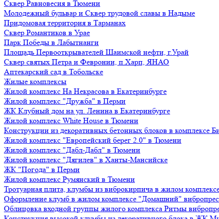
Сквер Равновесия в Тюмени
Молодежный бульвар и Сквер трудовой славы в Надыме
Придомовая территория в Тарманах
Сквер Романтиков в Урае
Парк Победы в Лабытнанги
Площадь Первооткрывателей Шаимской нефти, г.Урай
Сквер святых Петра и Февронии, п.Харп, ЯНАО
Аптекарский сад в Тобольске
Жилые комплексы
Жилой комплекс На Некрасова в Екатеринбурге
Жилой комплекс "Дружба" в Перми
ЖК Клубный дом на ул. Ленина в Екатеринбурге
Жилой комплекс White House в Тюмени
Конструкции из декоративных бетонных блоков в комплексе Б
Жилой комплекс "Европейский берег 2.0" в Тюмени
Жилой комплекс "Дабл-Дабл" в Тюмени
Жилой комплекс "Дягилев" в Ханты-Мансийске
ЖК "Погода" в Перми
Жилой комплекс Румянский в Тюмени
Тротуарная плита, клумбы из виброкирпича в жилом комплекс
Оформление клумб в жилом комплексе "Домашний" вибропре
Облицовка входной группы жилого комплекса Ритмы вибропр
Конструкция высокой клумбы из декоративного блока в ЖК М