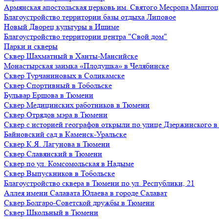
Армянская апостольская церковь им. Святого Месропа Маштоц
Благоустройство территории базы отдыха Липовое
Нoвый Двoрeц культуры в Ишимe
Благоустройство территории центра "Свой дом"
Парки и скверы
Сквер Шахматный в Ханты-Мансийске
Монастырская заимка «Плодушка» в Челябинске
Сквер Турчаниновых в Соликамске
Сквер Спортивный в Тобольске
Бульвар Ершова в Тюмени
Сквер Медицинских работников в Тюмени
Сквер Отрядов мэра в Тюмени
Сквер с историей географов открыли по улице Дзержинского 
Байновский сад в Каменск-Уральске
Сквер К.Я. Лагунова в Тюмени
Сквер Славянский в Тюмени
Сквер по ул. Комсомольская в Надыме
Сквер Выпускников в Тобольске
Благоустройство сквера в Тюмени по ул. Республики, 21
Аллея имени Салавата Юлаева в городе Салават
Сквер Болгаро-Советской дружбы в Тюмени
Сквер Школьный в Тюмени