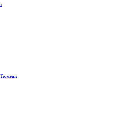
а
в Тюмени