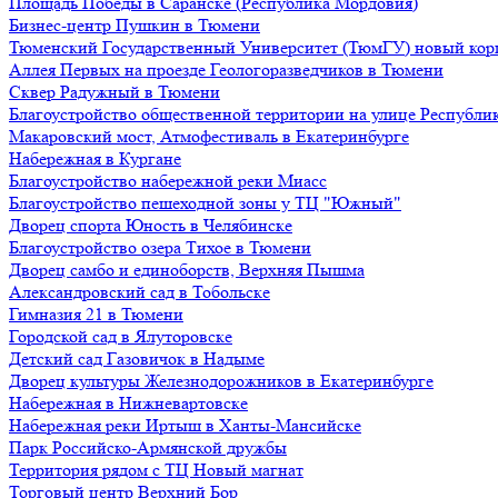
Площадь Победы в Саранске (Республика Мордовия)
Бизнес-центр Пушкин в Тюмени
Тюменский Государственный Университет (ТюмГУ) новый кор
Аллея Первых на проезде Геологоразведчиков в Тюмени
Сквер Радужный в Тюмени
Благоустройство общественной территории на улице Республик
Макаровский мост, Атмофестиваль в Екатеринбурге
Набережная в Кургане
Благоустройство набережной реки Миасс
Благоустройство пешеходной зоны у ТЦ "Южный"
Дворец спорта Юность в Челябинске
Благоустройство озера Тихое в Тюмени
Дворец самбо и единоборств, Верхняя Пышма
Александровский сад в Тобольске
Гимназия 21 в Тюмени
Городской сад в Ялуторовске
Детский сад Газовичок в Надыме
Дворец культуры Железнодорожников в Екатеринбурге
Набережная в Нижневартовске
Набережная реки Иртыш в Ханты-Мансийске
Парк Российско-Армянской дружбы
Территория рядом с ТЦ Новый магнат
Торговый центр Верхний Бор