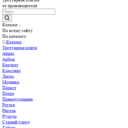
от производителя
Каталог
По всему сайту
По каталогу
Каталог
Тротуарная плита
Абрис
Арбор
Квадрат
Классико
Литос
Мозаика
Паркет
Петра
Прямоугольник
Регата
Ригель
Рутрум
Старый город
Табула