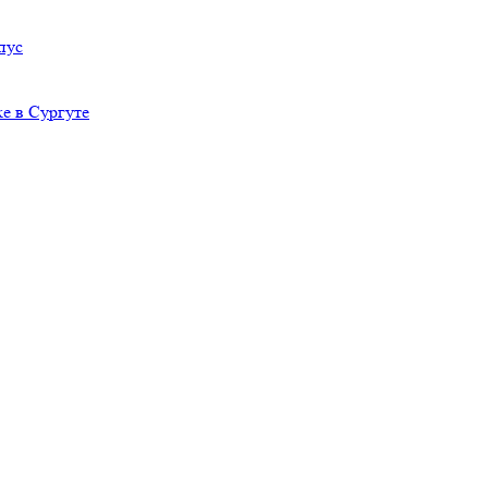
пус
е в Сургуте