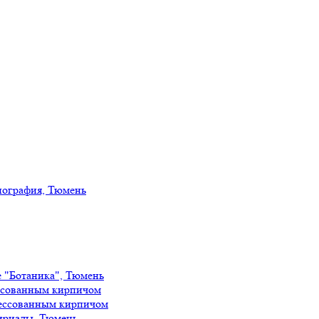
иография, Тюмень
е "Ботаника", Тюмень
ссованным кирпичом
ессованным кирпичом
ириады, Тюмень