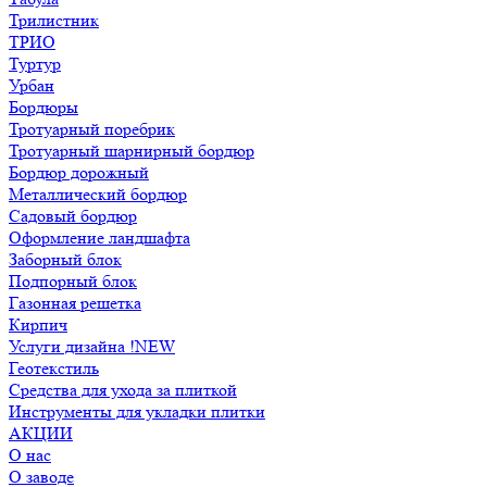
Трилистник
ТРИО
Туртур
Урбан
Бордюры
Тротуарный поребрик
Тротуарный шарнирный бордюр
Бордюр дорожный
Металлический бордюр
Садовый бордюр
Оформление ландшафта
Заборный блок
Подпорный блок
Газонная решетка
Кирпич
Услуги дизайна !NEW
Геотекстиль
Средства для ухода за плиткой
Инструменты для укладки плитки
АКЦИИ
О нас
О заводе