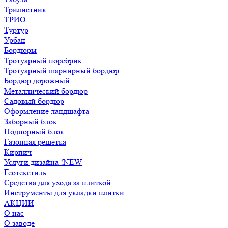
Трилистник
ТРИО
Туртур
Урбан
Бордюры
Тротуарный поребрик
Тротуарный шарнирный бордюр
Бордюр дорожный
Металлический бордюр
Садовый бордюр
Оформление ландшафта
Заборный блок
Подпорный блок
Газонная решетка
Кирпич
Услуги дизайна !NEW
Геотекстиль
Средства для ухода за плиткой
Инструменты для укладки плитки
АКЦИИ
О нас
О заводе