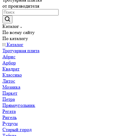
от производителя
Каталог
По всему сайту
По каталогу
Каталог
Тротуарная плита
Абрис
Арбор
Квадрат
Классико
Литос
Мозаика
Паркет
Петра
Прямоугольник
Регата
Ригель
Рутрум
Старый город
Табула