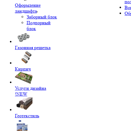
по
Оформление
Во
ландшафта
Об
Заборный блок
Подпорный
блок
Газонная решетка
Кирпич
Услуги дизайна
!NEW
Геотекстиль