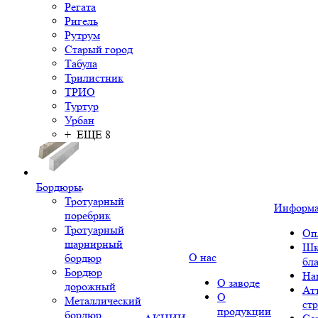
Регата
Ригель
Рутрум
Старый город
Табула
Трилистник
ТРИО
Туртур
Урбан
+ ЕЩЕ 8
Бордюры
Тротуарный
Информ
поребрик
Тротуарный
Оп
шарнирный
Шк
О нас
бордюр
бл
Бордюр
На
О заводе
дорожный
Ат
О
Металлический
ст
продукции
бордюр