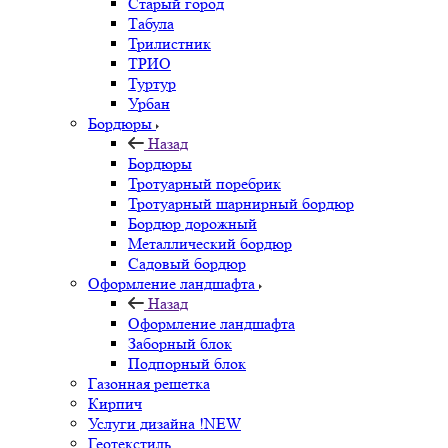
Старый город
Табула
Трилистник
ТРИО
Туртур
Урбан
Бордюры
Назад
Бордюры
Тротуарный поребрик
Тротуарный шарнирный бордюр
Бордюр дорожный
Металлический бордюр
Садовый бордюр
Оформление ландшафта
Назад
Оформление ландшафта
Заборный блок
Подпорный блок
Газонная решетка
Кирпич
Услуги дизайна !NEW
Геотекстиль