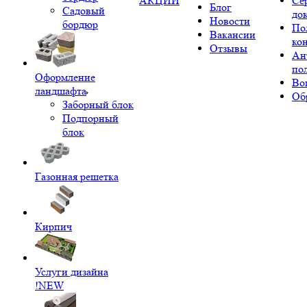
АКЦИИ
Се
Блог
Садовый
до
Новости
бордюр
По
Вакансии
ко
Отзывы
Ан
по
Оформление
Во
ландшафта
Об
Заборный блок
Подпорный
блок
Газонная решетка
Кирпич
Услуги дизайна
!NEW