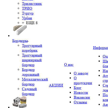
Трилистник
ТРИО
Туртур
Урбан
+ ЕЩЕ 8
Бордюры
Тротуарный
Информ
поребрик
Тротуарный
Оп
шарнирный
Шк
О нас
бордюр
бл
Бордюр
На
О заводе
дорожный
Ат
О
Металлический
ст
продукции
бордюр
АКЦИИ
Се
Блог
Садовый
до
Новости
бордюр
По
Вакансии
ко
Отзывы
Ан