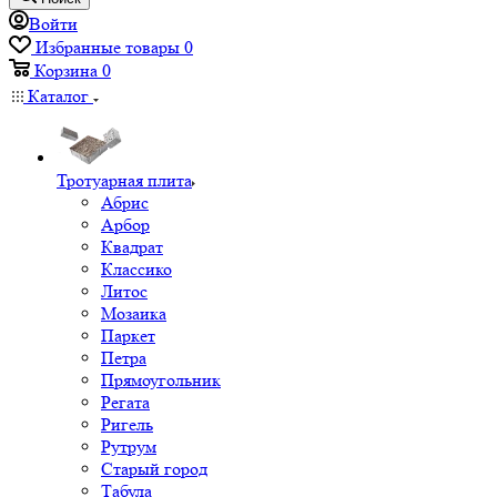
Войти
Избранные товары
0
Корзина
0
Каталог
Тротуарная плита
Абрис
Арбор
Квадрат
Классико
Литос
Мозаика
Паркет
Петра
Прямоугольник
Регата
Ригель
Рутрум
Старый город
Табула