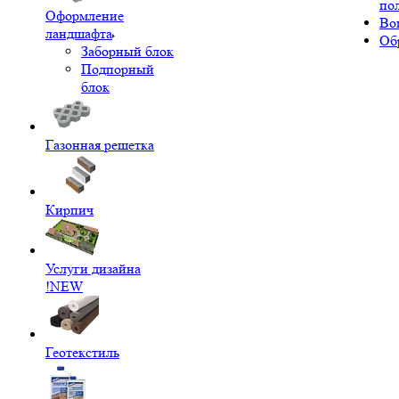
по
Оформление
Во
ландшафта
Об
Заборный блок
Подпорный
блок
Газонная решетка
Кирпич
Услуги дизайна
!NEW
Геотекстиль