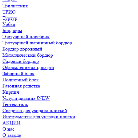
Трилистник
ТРИО
Туртур
Урбан
Бордюры
Тротуарный поребрик
Тротуарный шарнирный бордюр
Бордюр дорожный
Металлический бордюр
Садовый бордюр
Оформление ландшафта
Заборный блок
Подпорный блок
Газонная решетка
Кирпич
Услуги дизайна !NEW
Геотекстиль
Средства для ухода за плиткой
Инструменты для укладки плитки
АКЦИИ
О нас
О заводе