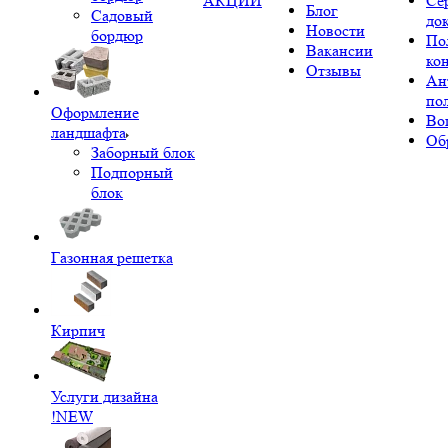
АКЦИИ
Се
Блог
Садовый
до
Новости
бордюр
По
Вакансии
ко
Отзывы
Ан
по
Оформление
Во
ландшафта
Об
Заборный блок
Подпорный
блок
Газонная решетка
Кирпич
Услуги дизайна
!NEW