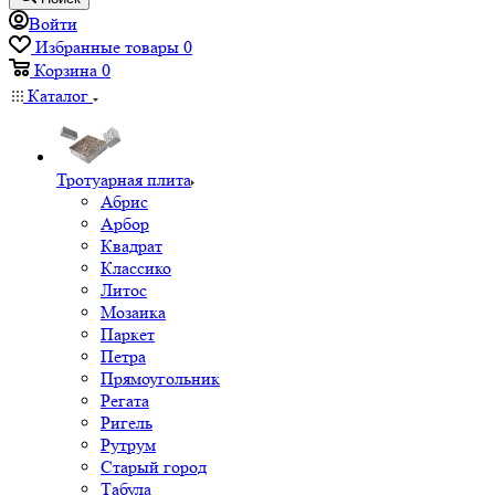
Войти
Избранные товары
0
Корзина
0
Каталог
Тротуарная плита
Абрис
Арбор
Квадрат
Классико
Литос
Мозаика
Паркет
Петра
Прямоугольник
Регата
Ригель
Рутрум
Старый город
Табула