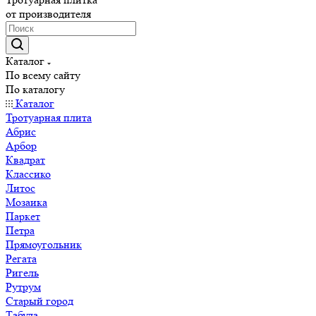
от производителя
Каталог
По всему сайту
По каталогу
Каталог
Тротуарная плита
Абрис
Арбор
Квадрат
Классико
Литос
Мозаика
Паркет
Петра
Прямоугольник
Регата
Ригель
Рутрум
Старый город
Табула