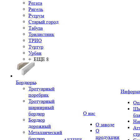
Регата
Ригель
Рутрум
Старый город
Табула
Трилистник
ТРИО
Туртур
Урбан
+ ЕЩЕ 8
Бордюры
Тротуарный
Информ
поребрик
Тротуарный
Оп
шарнирный
Шк
О нас
бордюр
бл
Бордюр
На
О заводе
дорожный
Ат
О
Металлический
ст
продукции
бордюр