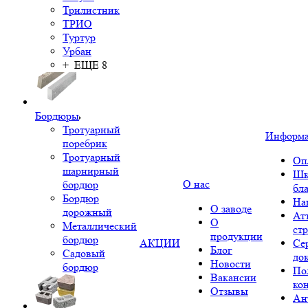
Трилистник
ТРИО
Туртур
Урбан
+ ЕЩЕ 8
Бордюры
Тротуарный
Информ
поребрик
Тротуарный
Оп
шарнирный
Шк
О нас
бордюр
бл
Бордюр
На
О заводе
дорожный
Ат
О
Металлический
ст
продукции
бордюр
АКЦИИ
Се
Блог
Садовый
до
Новости
бордюр
По
Вакансии
ко
Отзывы
Ан