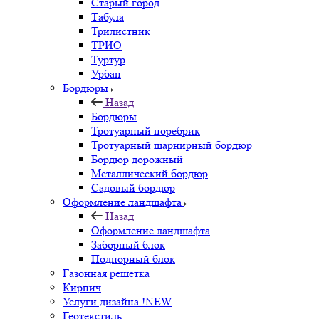
Старый город
Табула
Трилистник
ТРИО
Туртур
Урбан
Бордюры
Назад
Бордюры
Тротуарный поребрик
Тротуарный шарнирный бордюр
Бордюр дорожный
Металлический бордюр
Садовый бордюр
Оформление ландшафта
Назад
Оформление ландшафта
Заборный блок
Подпорный блок
Газонная решетка
Кирпич
Услуги дизайна !NEW
Геотекстиль