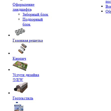
по
Оформление
Во
ландшафта
Об
Заборный блок
Подпорный
блок
Газонная решетка
Кирпич
Услуги дизайна
!NEW
Геотекстиль