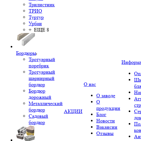
Трилистник
ТРИО
Туртур
Урбан
+ ЕЩЕ 8
Бордюры
Тротуарный
Информ
поребрик
Тротуарный
Оп
шарнирный
Шк
О нас
бордюр
бл
Бордюр
На
О заводе
дорожный
Ат
О
Металлический
ст
продукции
бордюр
АКЦИИ
Се
Блог
Садовый
до
Новости
бордюр
По
Вакансии
ко
Отзывы
Ан