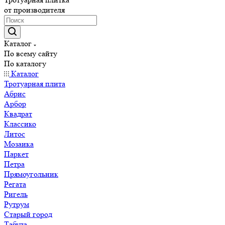
от производителя
Каталог
По всему сайту
По каталогу
Каталог
Тротуарная плита
Абрис
Арбор
Квадрат
Классико
Литос
Мозаика
Паркет
Петра
Прямоугольник
Регата
Ригель
Рутрум
Старый город
Табула