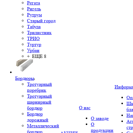
Регата
Ригель
Рутрум
Старый город
Табула
Трилистник
ТРИО
Туртур
Урбан
+ ЕЩЕ 8
Бордюры
Тротуарный
Информ
поребрик
Тротуарный
Оп
шарнирный
Шк
О нас
бордюр
бл
Бордюр
На
О заводе
дорожный
Ат
О
Металлический
ст
продукции
бордюр