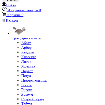
Войти
Избранные товары
0
Корзина
0
Каталог
Тротуарная плита
Абрис
Арбор
Квадрат
Классико
Литос
Мозаика
Паркет
Петра
Прямоугольник
Регата
Ригель
Рутрум
Старый город
Табула