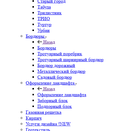
Старый город
Табула
Трилистник
ТРИО
Туртур
Урбан
Бордюры
Назад
Бордюры
Тротуарный поребрик
Тротуарный шарнирный бордюр
Бордюр дорожный
Металлический бордюр
Садовый бордюр
Оформление ландшафта
Назад
Оформление ландшафта
Заборный блок
Подпорный блок
Газонная решетка
Кирпич
Услуги дизайна !NEW
Геотекстиль