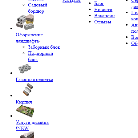
АКЦИИ
Се
Блог
Садовый
до
Новости
бордюр
По
Вакансии
ко
Отзывы
Ан
по
Оформление
Во
ландшафта
Об
Заборный блок
Подпорный
блок
Газонная решетка
Кирпич
Услуги дизайна
!NEW