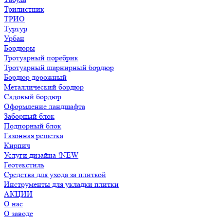
Трилистник
ТРИО
Туртур
Урбан
Бордюры
Тротуарный поребрик
Тротуарный шарнирный бордюр
Бордюр дорожный
Металлический бордюр
Садовый бордюр
Оформление ландшафта
Заборный блок
Подпорный блок
Газонная решетка
Кирпич
Услуги дизайна !NEW
Геотекстиль
Средства для ухода за плиткой
Инструменты для укладки плитки
АКЦИИ
О нас
О заводе