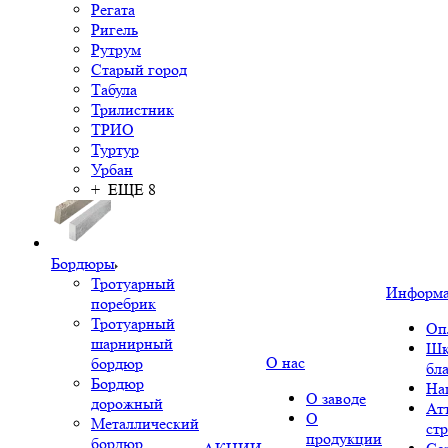
Регата
Ригель
Рутрум
Старый город
Табула
Трилистник
ТРИО
Туртур
Урбан
+ ЕЩЕ 8
Бордюры
Тротуарный
Информ
поребрик
Тротуарный
Оп
шарнирный
Шк
О нас
бордюр
бл
Бордюр
На
О заводе
дорожный
Ат
О
Металлический
ст
продукции
бордюр