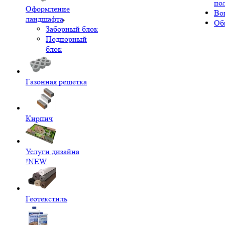
по
Оформление
Во
ландшафта
Об
Заборный блок
Подпорный
блок
Газонная решетка
Кирпич
Услуги дизайна
!NEW
Геотекстиль