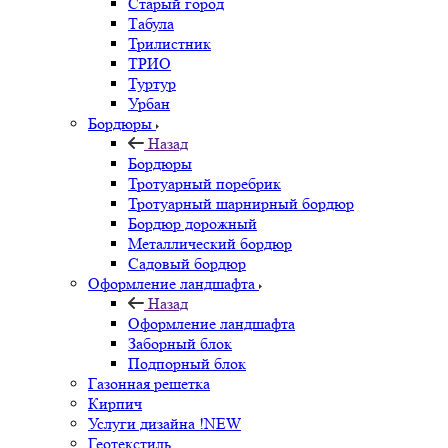
Старый город
Табула
Трилистник
ТРИО
Туртур
Урбан
Бордюры
Назад
Бордюры
Тротуарный поребрик
Тротуарный шарнирный бордюр
Бордюр дорожный
Металлический бордюр
Садовый бордюр
Оформление ландшафта
Назад
Оформление ландшафта
Заборный блок
Подпорный блок
Газонная решетка
Кирпич
Услуги дизайна !NEW
Геотекстиль