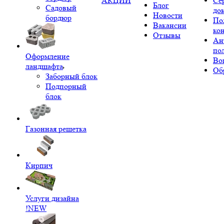
АКЦИИ
Се
Блог
Садовый
до
Новости
бордюр
По
Вакансии
ко
Отзывы
Ан
по
Оформление
Во
ландшафта
Об
Заборный блок
Подпорный
блок
Газонная решетка
Кирпич
Услуги дизайна
!NEW