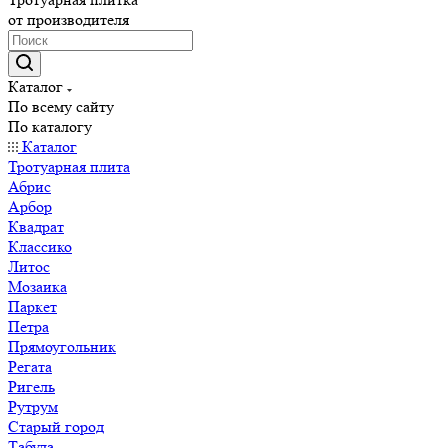
от производителя
Каталог
По всему сайту
По каталогу
Каталог
Тротуарная плита
Абрис
Арбор
Квадрат
Классико
Литос
Мозаика
Паркет
Петра
Прямоугольник
Регата
Ригель
Рутрум
Старый город
Табула