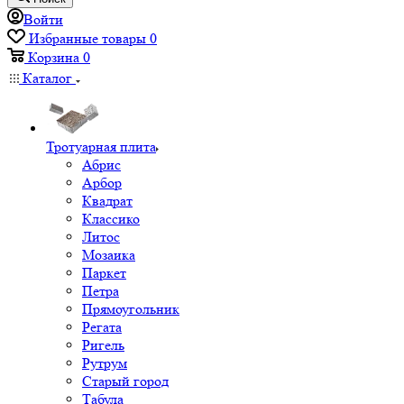
Войти
Избранные товары
0
Корзина
0
Каталог
Тротуарная плита
Абрис
Арбор
Квадрат
Классико
Литос
Мозаика
Паркет
Петра
Прямоугольник
Регата
Ригель
Рутрум
Старый город
Табула