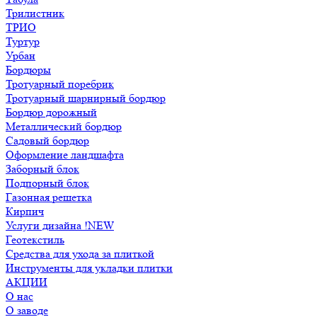
Трилистник
ТРИО
Туртур
Урбан
Бордюры
Тротуарный поребрик
Тротуарный шарнирный бордюр
Бордюр дорожный
Металлический бордюр
Садовый бордюр
Оформление ландшафта
Заборный блок
Подпорный блок
Газонная решетка
Кирпич
Услуги дизайна !NEW
Геотекстиль
Средства для ухода за плиткой
Инструменты для укладки плитки
АКЦИИ
О нас
О заводе