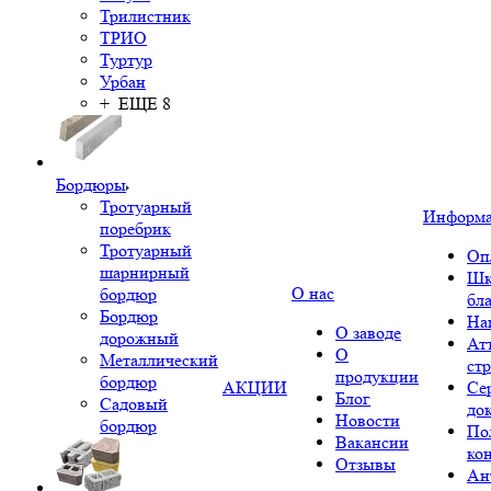
Трилистник
ТРИО
Туртур
Урбан
+ ЕЩЕ 8
Бордюры
Тротуарный
Информ
поребрик
Тротуарный
Оп
шарнирный
Шк
О нас
бордюр
бл
Бордюр
На
О заводе
дорожный
Ат
О
Металлический
ст
продукции
бордюр
АКЦИИ
Се
Блог
Садовый
до
Новости
бордюр
По
Вакансии
ко
Отзывы
Ан