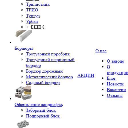
Трилистник
ТРИО
Туртур
Урбан
+ ЕЩЕ 8
Бордюры
О нас
Тротуарный поребрик
Тротуарный шарнирный
О заводе
бордюр
О
Бордюр дорожный
продукци
АКЦИИ
Металлический бордюр
Блог
Садовый бордюр
Новости
Вакансии
Отзывы
Оформление ландшафта
Заборный блок
Подпорный блок