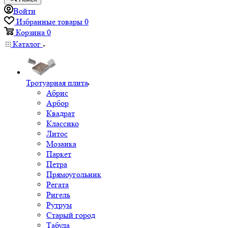
Войти
Избранные товары
0
Корзина
0
Каталог
Тротуарная плита
Абрис
Арбор
Квадрат
Классико
Литос
Мозаика
Паркет
Петра
Прямоугольник
Регата
Ригель
Рутрум
Старый город
Табула