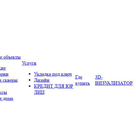
е объекты
Услуги
кие
ории
Укладка под ключ
Где
3D-
и скверы
Дизайн
купить
ВИЗУАЛИЗАТОР
КРЕДИТ ДЛЯ ЮР
ксы
ЛИЦ
е дома