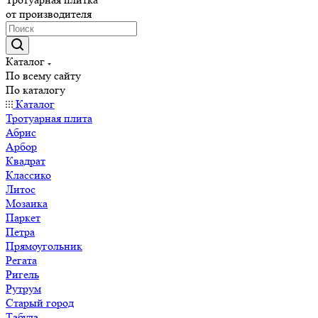
от производителя
Каталог
По всему сайту
По каталогу
Каталог
Тротуарная плита
Абрис
Арбор
Квадрат
Классико
Литос
Мозаика
Паркет
Петра
Прямоугольник
Регата
Ригель
Рутрум
Старый город
Табула