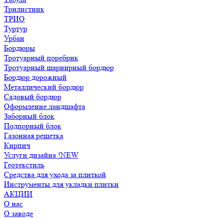
Трилистник
ТРИО
Туртур
Урбан
Бордюры
Тротуарный поребрик
Тротуарный шарнирный бордюр
Бордюр дорожный
Металлический бордюр
Садовый бордюр
Оформление ландшафта
Заборный блок
Подпорный блок
Газонная решетка
Кирпич
Услуги дизайна !NEW
Геотекстиль
Средства для ухода за плиткой
Инструменты для укладки плитки
АКЦИИ
О нас
О заводе