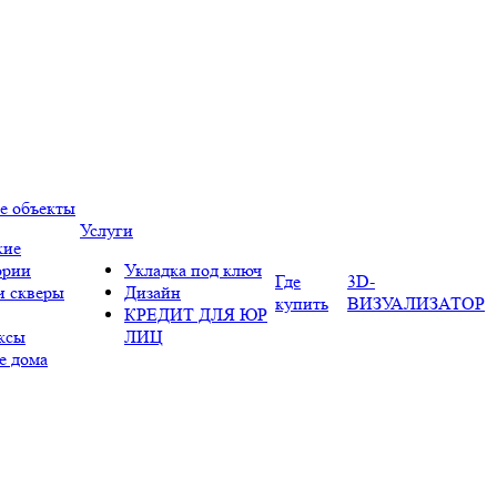
е объекты
Услуги
кие
ории
Укладка под ключ
Где
3D-
и скверы
Дизайн
купить
ВИЗУАЛИЗАТОР
КРЕДИТ ДЛЯ ЮР
ксы
ЛИЦ
е дома