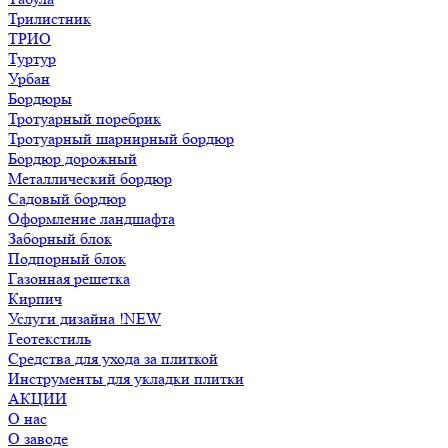
Трилистник
ТРИО
Туртур
Урбан
Бордюры
Тротуарный поребрик
Тротуарный шарнирный бордюр
Бордюр дорожный
Металлический бордюр
Садовый бордюр
Оформление ландшафта
Заборный блок
Подпорный блок
Газонная решетка
Кирпич
Услуги дизайна !NEW
Геотекстиль
Средства для ухода за плиткой
Инструменты для укладки плитки
АКЦИИ
О нас
О заводе