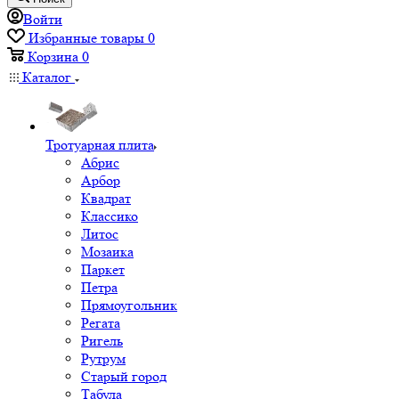
Войти
Избранные товары
0
Корзина
0
Каталог
Тротуарная плита
Абрис
Арбор
Квадрат
Классико
Литос
Мозаика
Паркет
Петра
Прямоугольник
Регата
Ригель
Рутрум
Старый город
Табула