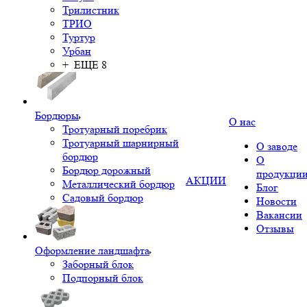
Трилистник
ТРИО
Туртур
Урбан
+ ЕЩЕ 8
Бордюры
О нас
Тротуарный поребрик
Тротуарный шарнирный
О заводе
бордюр
О
Бордюр дорожный
продукци
АКЦИИ
Металлический бордюр
Блог
Садовый бордюр
Новости
Вакансии
Отзывы
Оформление ландшафта
Заборный блок
Подпорный блок