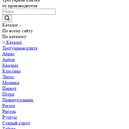
от производителя
Каталог
По всему сайту
По каталогу
Каталог
Тротуарная плита
Абрис
Арбор
Квадрат
Классико
Литос
Мозаика
Паркет
Петра
Прямоугольник
Регата
Ригель
Рутрум
Старый город
Табула