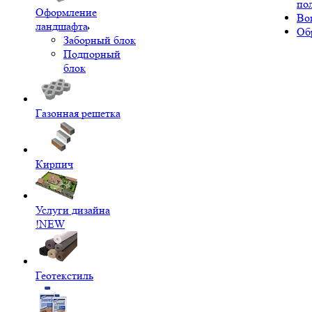
по
Оформление
Во
ландшафта
Об
Заборный блок
Подпорный
блок
Газонная решетка
Кирпич
Услуги дизайна
!NEW
Геотекстиль