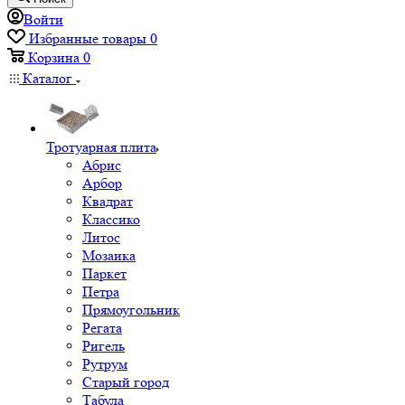
Войти
Избранные товары
0
Корзина
0
Каталог
Тротуарная плита
Абрис
Арбор
Квадрат
Классико
Литос
Мозаика
Паркет
Петра
Прямоугольник
Регата
Ригель
Рутрум
Старый город
Табула