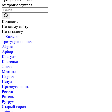
от производителя
Каталог
По всему сайту
По каталогу
Каталог
Тротуарная плита
Абрис
Арбор
Квадрат
Классико
Литос
Мозаика
Паркет
Петра
Прямоугольник
Регата
Ригель
Рутрум
Старый город
Табула