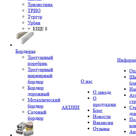
Трилистник
ТРИО
Туртур
Урбан
+ ЕЩЕ 8
Бордюры
Тротуарный
Информ
поребрик
Тротуарный
Оп
шарнирный
Шк
О нас
бордюр
бл
Бордюр
На
О заводе
дорожный
Ат
О
Металлический
ст
продукции
бордюр
АКЦИИ
Се
Блог
Садовый
до
Новости
бордюр
По
Вакансии
ко
Отзывы
Ан