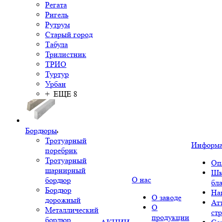
Регата
Ригель
Рутрум
Старый город
Табула
Трилистник
ТРИО
Туртур
Урбан
+ ЕЩЕ 8
Бордюры
Тротуарный
Информ
поребрик
Тротуарный
Оп
шарнирный
Шк
О нас
бордюр
бл
Бордюр
На
О заводе
дорожный
Ат
О
Металлический
ст
продукции
бордюр