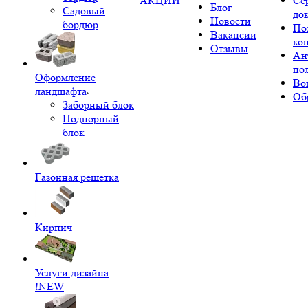
АКЦИИ
Се
Блог
Садовый
до
Новости
бордюр
По
Вакансии
ко
Отзывы
Ан
по
Оформление
Во
ландшафта
Об
Заборный блок
Подпорный
блок
Газонная решетка
Кирпич
Услуги дизайна
!NEW