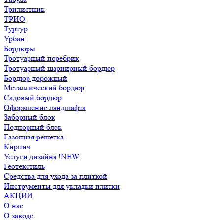
Трилистник
ТРИО
Туртур
Урбан
Бордюры
Тротуарный поребрик
Тротуарный шарнирный бордюр
Бордюр дорожный
Металлический бордюр
Садовый бордюр
Оформление ландшафта
Заборный блок
Подпорный блок
Газонная решетка
Кирпич
Услуги дизайна !NEW
Геотекстиль
Средства для ухода за плиткой
Инструменты для укладки плитки
АКЦИИ
О нас
О заводе