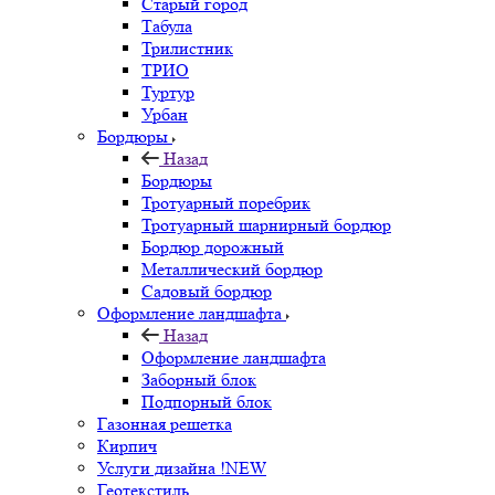
Старый город
Табула
Трилистник
ТРИО
Туртур
Урбан
Бордюры
Назад
Бордюры
Тротуарный поребрик
Тротуарный шарнирный бордюр
Бордюр дорожный
Металлический бордюр
Садовый бордюр
Оформление ландшафта
Назад
Оформление ландшафта
Заборный блок
Подпорный блок
Газонная решетка
Кирпич
Услуги дизайна !NEW
Геотекстиль