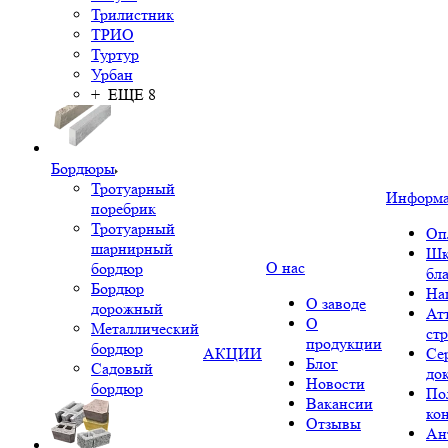
Трилистник
ТРИО
Туртур
Урбан
+ ЕЩЕ 8
Бордюры
Тротуарный
Информ
поребрик
Тротуарный
Оп
шарнирный
Шк
О нас
бордюр
бл
Бордюр
На
О заводе
дорожный
Ат
О
Металлический
ст
продукции
бордюр
АКЦИИ
Се
Блог
Садовый
до
Новости
бордюр
По
Вакансии
ко
Отзывы
Ан