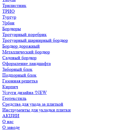
Трилистник
ТРИО
Туртур
Урбан
Бордюры
Тротуарный поребрик
Тротуарный шарнирный бордюр
Бордюр дорожный
Металлический бордюр
Садовый бордюр
Оформление ландшафта
Заборный блок
Подпорный блок
Газонная решетка
Кирпич
Услуги дизайна !NEW
Геотекстиль
Средства для ухода за плиткой
Инструменты для укладки плитки
АКЦИИ
О нас
О заводе