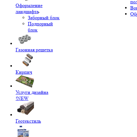
по
Оформление
Во
ландшафта
Об
Заборный блок
Подпорный
блок
Газонная решетка
Кирпич
Услуги дизайна
!NEW
Геотекстиль