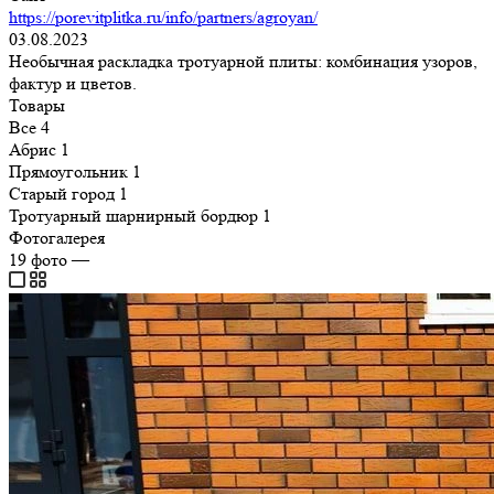
https://porevitplitka.ru/info/partners/agroyan/
03.08.2023
Необычная раскладка тротуарной плиты: комбинация узоров,
фактур и цветов.
Товары
Все
4
Абрис
1
Прямоугольник
1
Старый город
1
Тротуарный шарнирный бордюр
1
Фотогалерея
19
фото
—