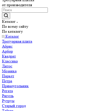
от производителя
Каталог
По всему сайту
По каталогу
Каталог
Тротуарная плита
Абрис
Арбор
Квадрат
Классико
Литос
Мозаика
Паркет
Петра
Прямоугольник
Регата
Ригель
Рутрум
Старый город
Табула