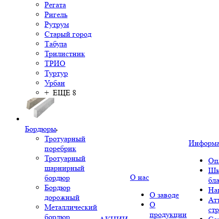
Регата
Ригель
Рутрум
Старый город
Табула
Трилистник
ТРИО
Туртур
Урбан
+ ЕЩЕ 8
Бордюры
Тротуарный
Информ
поребрик
Тротуарный
Оп
шарнирный
Шк
О нас
бордюр
бл
Бордюр
На
О заводе
дорожный
Ат
О
Металлический
ст
продукции
бордюр