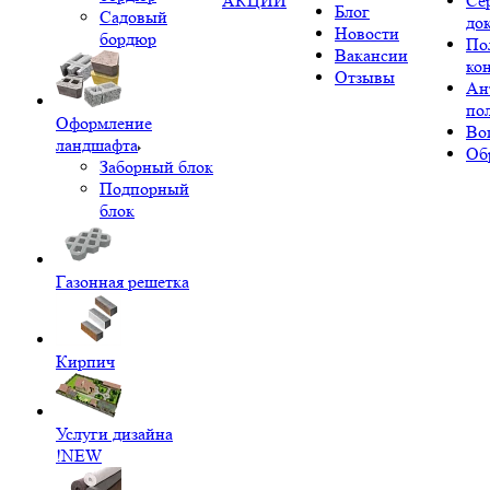
АКЦИИ
Се
Блог
Садовый
до
Новости
бордюр
По
Вакансии
ко
Отзывы
Ан
по
Оформление
Во
ландшафта
Об
Заборный блок
Подпорный
блок
Газонная решетка
Кирпич
Услуги дизайна
!NEW