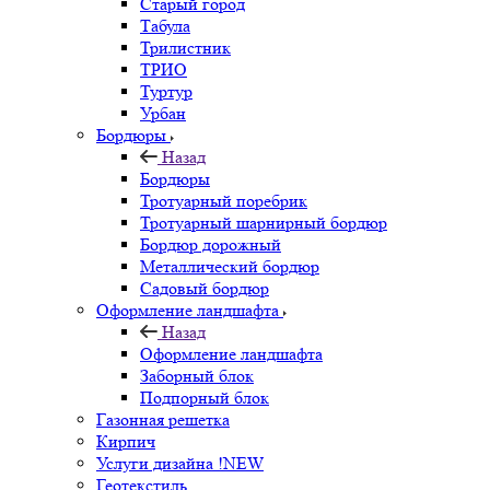
Старый город
Табула
Трилистник
ТРИО
Туртур
Урбан
Бордюры
Назад
Бордюры
Тротуарный поребрик
Тротуарный шарнирный бордюр
Бордюр дорожный
Металлический бордюр
Садовый бордюр
Оформление ландшафта
Назад
Оформление ландшафта
Заборный блок
Подпорный блок
Газонная решетка
Кирпич
Услуги дизайна !NEW
Геотекстиль