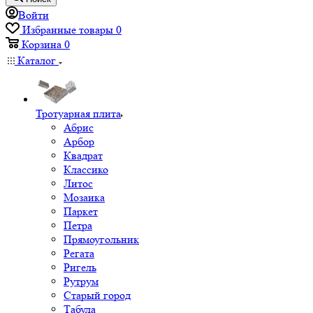
Войти
Избранные товары
0
Корзина
0
Каталог
Тротуарная плита
Абрис
Арбор
Квадрат
Классико
Литос
Мозаика
Паркет
Петра
Прямоугольник
Регата
Ригель
Рутрум
Старый город
Табула