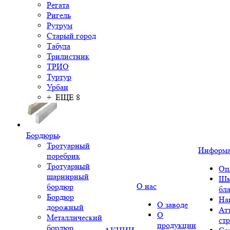
Регата
Ригель
Рутрум
Старый город
Табула
Трилистник
ТРИО
Туртур
Урбан
+ ЕЩЕ 8
Бордюры
Тротуарный
Информ
поребрик
Тротуарный
Оп
шарнирный
Шк
О нас
бордюр
бл
Бордюр
На
О заводе
дорожный
Ат
О
Металлический
ст
продукции
бордюр