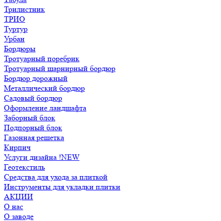
Трилистник
ТРИО
Туртур
Урбан
Бордюры
Тротуарный поребрик
Тротуарный шарнирный бордюр
Бордюр дорожный
Металлический бордюр
Садовый бордюр
Оформление ландшафта
Заборный блок
Подпорный блок
Газонная решетка
Кирпич
Услуги дизайна !NEW
Геотекстиль
Средства для ухода за плиткой
Инструменты для укладки плитки
АКЦИИ
О нас
О заводе