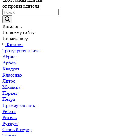
от производителя
Каталог
По всему сайту
По каталогу
Каталог
Тротуарная плита
Абрис
Арбор
Квадрат
Классико
Литос
Мозаика
Паркет
Петра
Прямоугольник
Регата
Ригель
Рутрум
Старый город
Табула