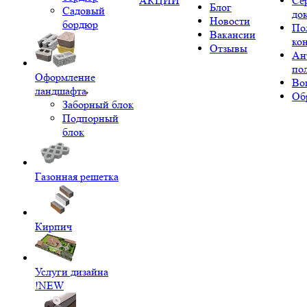
АКЦИИ
Се
Блог
Садовый
до
Новости
бордюр
По
Вакансии
ко
Отзывы
Ан
по
Оформление
Во
ландшафта
Об
Заборный блок
Подпорный
блок
Газонная решетка
Кирпич
Услуги дизайна
!NEW