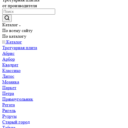
от производителя
Каталог
По всему сайту
По каталогу
Каталог
Тротуарная плита
Абрис
Арбор
Квадрат
Классико
Литос
Мозаика
Паркет
Петра
Прямоугольник
Регата
Ригель
Рутрум
Старый город
Табула