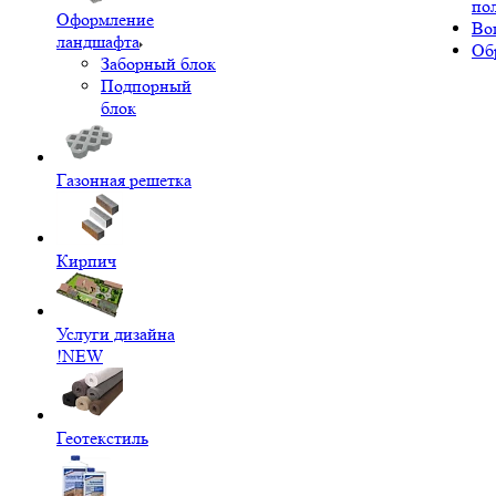
по
Оформление
Во
ландшафта
Об
Заборный блок
Подпорный
блок
Газонная решетка
Кирпич
Услуги дизайна
!NEW
Геотекстиль