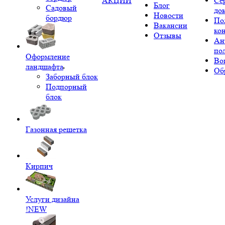
АКЦИИ
Се
Блог
Садовый
до
Новости
бордюр
По
Вакансии
ко
Отзывы
Ан
по
Оформление
Во
ландшафта
Об
Заборный блок
Подпорный
блок
Газонная решетка
Кирпич
Услуги дизайна
!NEW