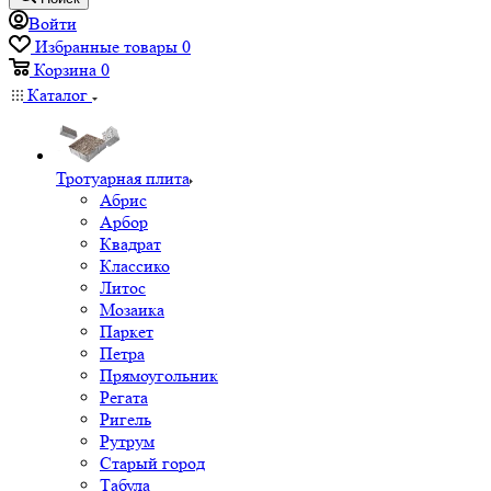
Войти
Избранные товары
0
Корзина
0
Каталог
Тротуарная плита
Абрис
Арбор
Квадрат
Классико
Литос
Мозаика
Паркет
Петра
Прямоугольник
Регата
Ригель
Рутрум
Старый город
Табула