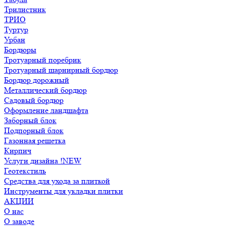
Трилистник
ТРИО
Туртур
Урбан
Бордюры
Тротуарный поребрик
Тротуарный шарнирный бордюр
Бордюр дорожный
Металлический бордюр
Садовый бордюр
Оформление ландшафта
Заборный блок
Подпорный блок
Газонная решетка
Кирпич
Услуги дизайна !NEW
Геотекстиль
Средства для ухода за плиткой
Инструменты для укладки плитки
АКЦИИ
О нас
О заводе