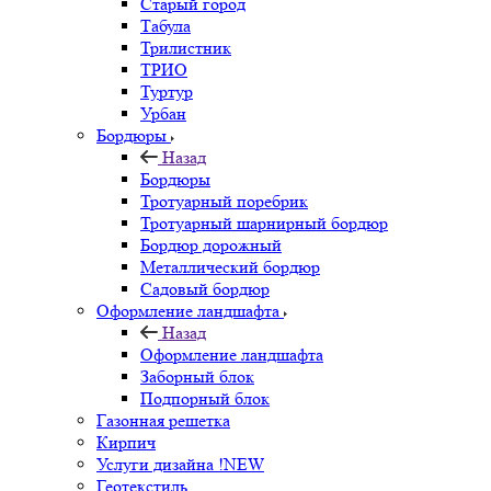
Старый город
Табула
Трилистник
ТРИО
Туртур
Урбан
Бордюры
Назад
Бордюры
Тротуарный поребрик
Тротуарный шарнирный бордюр
Бордюр дорожный
Металлический бордюр
Садовый бордюр
Оформление ландшафта
Назад
Оформление ландшафта
Заборный блок
Подпорный блок
Газонная решетка
Кирпич
Услуги дизайна !NEW
Геотекстиль