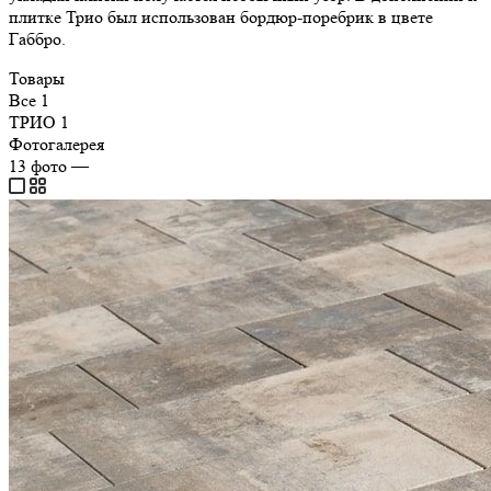
плитке Трио был использован бордюр-поребрик в цвете
Габбро.
Товары
Все
1
ТРИО
1
Фотогалерея
13
фото
—