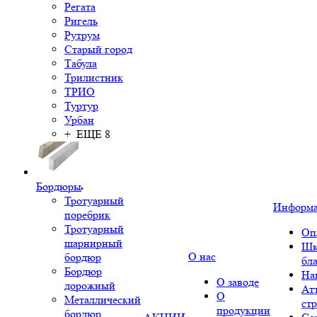
Регата
Ригель
Рутрум
Старый город
Табула
Трилистник
ТРИО
Туртур
Урбан
+ ЕЩЕ 8
Бордюры
Тротуарный
Информ
поребрик
Тротуарный
Оп
шарнирный
Шк
О нас
бордюр
бл
Бордюр
На
О заводе
дорожный
Ат
О
Металлический
ст
продукции
бордюр