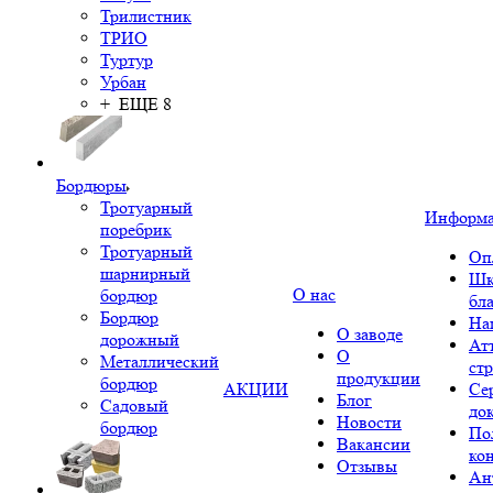
Трилистник
ТРИО
Туртур
Урбан
+ ЕЩЕ 8
Бордюры
Тротуарный
Информ
поребрик
Тротуарный
Оп
шарнирный
Шк
О нас
бордюр
бл
Бордюр
На
О заводе
дорожный
Ат
О
Металлический
ст
продукции
бордюр
АКЦИИ
Се
Блог
Садовый
до
Новости
бордюр
По
Вакансии
ко
Отзывы
Ан