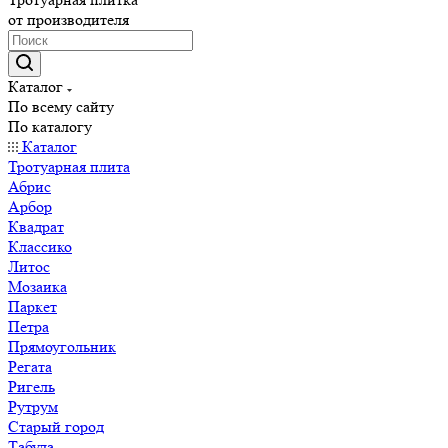
от производителя
Каталог
По всему сайту
По каталогу
Каталог
Тротуарная плита
Абрис
Арбор
Квадрат
Классико
Литос
Мозаика
Паркет
Петра
Прямоугольник
Регата
Ригель
Рутрум
Старый город
Табула