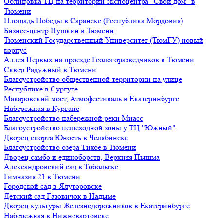
Облицовка ТЦ на территории экспоцентра "Свой дом" в
Тюмени
Площадь Победы в Саранске (Республика Мордовия)
Бизнес-центр Пушкин в Тюмени
Тюменский Государственный Университет (ТюмГУ) новый
корпус
Аллея Первых на проезде Геологоразведчиков в Тюмени
Сквер Радужный в Тюмени
Благоустройство общественной территории на улице
Республике в Сургуте
Макаровский мост, Атмофестиваль в Екатеринбурге
Набережная в Кургане
Благоустройство набережной реки Миасс
Благоустройство пешеходной зоны у ТЦ "Южный"
Дворец спорта Юность в Челябинске
Благоустройство озера Тихое в Тюмени
Дворец самбо и единоборств, Верхняя Пышма
Александровский сад в Тобольске
Гимназия 21 в Тюмени
Городской сад в Ялуторовске
Детский сад Газовичок в Надыме
Дворец культуры Железнодорожников в Екатеринбурге
Набережная в Нижневартовске