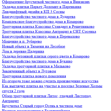
Оформление брусчаткой частного дома в Винзилях
Укладка плитки Паркет Доломит в Паренкина
Ландшафтный дизайн в КП 3 Сосны
Благоустройство частного дома в Дударева
Комплексное благоустройство дома в Комарово
Тротуарная плитка Классико Стандарт в Решетниково
Тротуарная плитка Классико Антрацит в СНТ Сосенка
Благоустройство частного дома в Перевалово
Мощение в п. Зубарево
Новый объект в Тюмени на Лесобазе
Дом в деревне Падерина
Укладка бетонной плитки серого цвета в Комарово
Благоустройство частного дома в Букино
Укладка тротуарной плитки в Мальково
Законченный объект в Луговом
Тротуарная плитка нового поколения
Из огорода тоже можно сделать произведение искусства
Как выглядит плитка на участке в поселке Зеленые Холмы
спустя 2 года
Обзор тротуарной плитки Литос, гладкий Листопад,
Антрацит
Брусчатка Старый город Осень в частном доме
Частное домовладение в Екатеринбурге