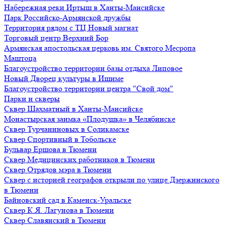
Набережная реки Иртыш в Ханты-Мансийске
Парк Российско-Армянской дружбы
Территория рядом с ТЦ Новый магнат
Торговый центр Верхний Бор
Армянская апостольская церковь им. Святого Месропа
Маштоца
Благоустройство территории базы отдыха Липовое
Нoвый Двoрeц культуры в Ишимe
Благоустройство территории центра "Свой дом"
Парки и скверы
Сквер Шахматный в Ханты-Мансийске
Монастырская заимка «Плодушка» в Челябинске
Сквер Турчаниновых в Соликамске
Сквер Спортивный в Тобольске
Бульвар Ершова в Тюмени
Сквер Медицинских работников в Тюмени
Сквер Отрядов мэра в Тюмени
Сквер с историей географов открыли по улице Дзержинского
в Тюмени
Байновский сад в Каменск-Уральске
Сквер К.Я. Лагунова в Тюмени
Сквер Славянский в Тюмени