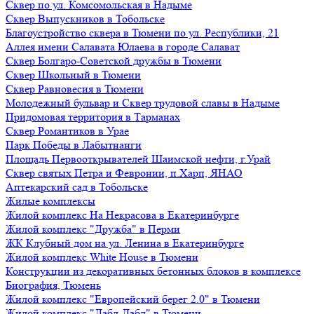
Сквер по ул. Комсомольская в Надыме
Сквер Выпускников в Тобольске
Благоустройство сквера в Тюмени по ул. Республики, 21
Аллея имени Салавата Юлаева в городе Салават
Сквер Болгаро-Советской дружбы в Тюмени
Сквер Школьный в Тюмени
Сквер Равновесия в Тюмени
Молодежный бульвар и Сквер трудовой славы в Надыме
Придомовая территория в Тарманах
Сквер Романтиков в Урае
Парк Победы в Лабытнанги
Площадь Первооткрывателей Шаимской нефти, г.Урай
Сквер святых Петра и Февронии, п.Харп, ЯНАО
Аптекарский сад в Тобольске
Жилые комплексы
Жилой комплекс На Некрасова в Екатеринбурге
Жилой комплекс "Дружба" в Перми
ЖК Клубный дом на ул. Ленина в Екатеринбурге
Жилой комплекс White House в Тюмени
Конструкции из декоративных бетонных блоков в комплексе
Биография, Тюмень
Жилой комплекс "Европейский берег 2.0" в Тюмени
Жилой комплекс "Дабл-Дабл" в Тюмени