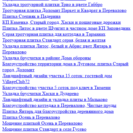
Укладка тротуарной плитки Трио в цвете Габбро
Тротуарная плитка Доломит Паркет и Квадрат в Перевалово
Плитка Степняк в Падерина
КП Каменка, Старый город, Хаски и пошаговые дорожки
Плитка Литос в цвете Шунгит в частном доме КП Заповедник
Серая тротуарная плитка для коттеджа в Тарманах
Тротуарная плитка Стандарт серая, белая и желтая
Укладка плитки Литос, белый и Абрис цвет Янтарь в
Перевалово
Укладка брусчатки в районе Дома обороны
Благоустройство территории дома в Луговом: плитка Старый
город, Доломит
Ландшафтный дизайн участка 15 соток: гостевой дом
VillageClub72
Благоустройство участка 5 соток под ключ в Тюмени
Укладка брусчатки Хаски в Дударево
Ландшафтный дизайн и укладка плиты в Мальково
Благоустройство коттеджа в Перевалово, Чистые пруды
Плитка Янтарь для благоустройства деревянного дома
Плитка Осень в Перевалово
Мощение плиткой Осень в Перевалово
Мощение плитки Стандарт в селе Гусево