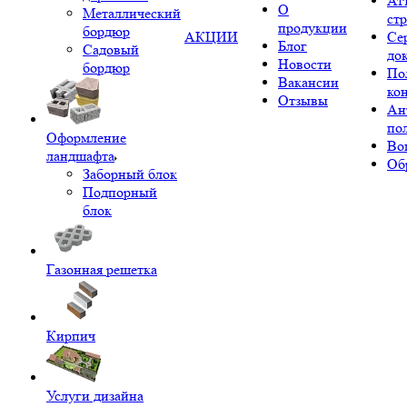
Ат
О
Металлический
ст
продукции
бордюр
АКЦИИ
Се
Блог
Садовый
до
Новости
бордюр
По
Вакансии
ко
Отзывы
Ан
по
Оформление
Во
ландшафта
Об
Заборный блок
Подпорный
блок
Газонная решетка
Кирпич
Услуги дизайна