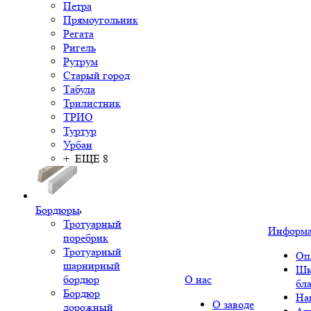
Петра
Прямоугольник
Регата
Ригель
Рутрум
Старый город
Табула
Трилистник
ТРИО
Туртур
Урбан
+ ЕЩЕ 8
Бордюры
Тротуарный
Информ
поребрик
Тротуарный
Оп
шарнирный
Шк
бордюр
О нас
бл
Бордюр
На
О заводе
дорожный