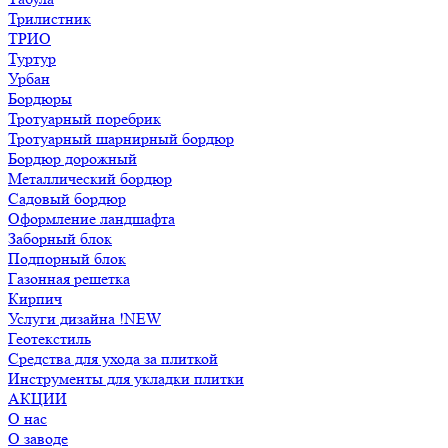
Трилистник
ТРИО
Туртур
Урбан
Бордюры
Тротуарный поребрик
Тротуарный шарнирный бордюр
Бордюр дорожный
Металлический бордюр
Садовый бордюр
Оформление ландшафта
Заборный блок
Подпорный блок
Газонная решетка
Кирпич
Услуги дизайна !NEW
Геотекстиль
Средства для ухода за плиткой
Инструменты для укладки плитки
АКЦИИ
О нас
О заводе