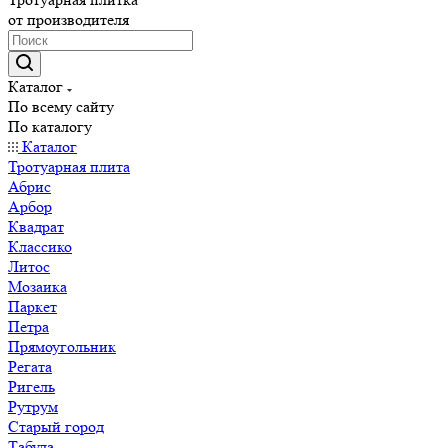
от производителя
Каталог
По всему сайту
По каталогу
Каталог
Тротуарная плита
Абрис
Арбор
Квадрат
Классико
Литос
Мозаика
Паркет
Петра
Прямоугольник
Регата
Ригель
Рутрум
Старый город
Табула