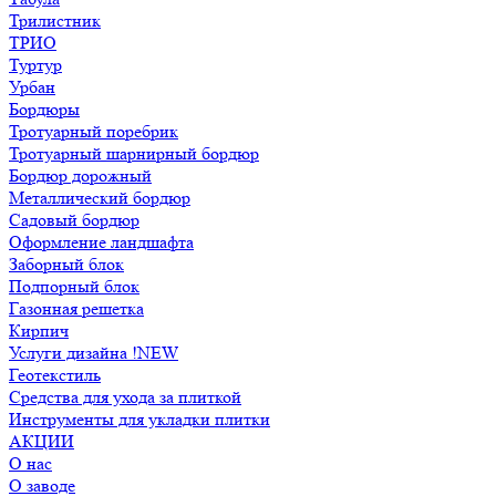
Трилистник
ТРИО
Туртур
Урбан
Бордюры
Тротуарный поребрик
Тротуарный шарнирный бордюр
Бордюр дорожный
Металлический бордюр
Садовый бордюр
Оформление ландшафта
Заборный блок
Подпорный блок
Газонная решетка
Кирпич
Услуги дизайна !NEW
Геотекстиль
Средства для ухода за плиткой
Инструменты для укладки плитки
АКЦИИ
О нас
О заводе