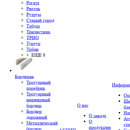
Регата
Ригель
Рутрум
Старый город
Табула
Трилистник
ТРИО
Туртур
Урбан
+ ЕЩЕ 8
Бордюры
Тротуарный
Информ
поребрик
Тротуарный
Оп
шарнирный
Шк
О нас
бордюр
бл
Бордюр
На
О заводе
дорожный
Ат
О
Металлический
ст
продукции
бордюр