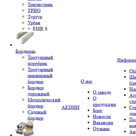
Трилистник
ТРИО
Туртур
Урбан
+ ЕЩЕ 8
Бордюры
Тротуарный
Информ
поребрик
Тротуарный
Оп
шарнирный
Шк
О нас
бордюр
бл
Бордюр
На
О заводе
дорожный
Ат
О
Металлический
ст
продукции
бордюр
АКЦИИ
Се
Блог
Садовый
до
Новости
бордюр
По
Вакансии
ко
Отзывы
Ан