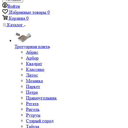
Войти
Избранные товары
0
Корзина
0
Каталог
Тротуарная плита
Абрис
Арбор
Квадрат
Классико
Литос
Мозаика
Паркет
Петра
Прямоугольник
Регата
Ригель
Рутрум
Старый город
Табула