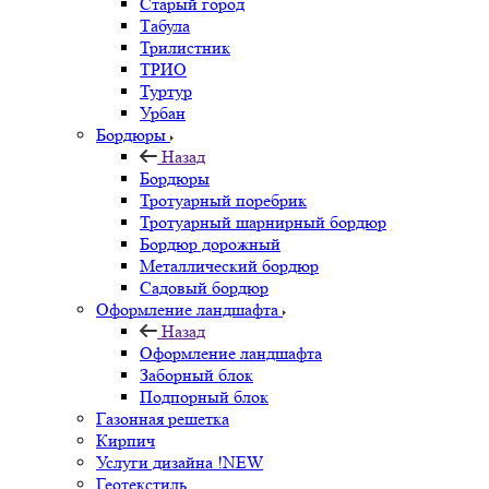
Старый город
Табула
Трилистник
ТРИО
Туртур
Урбан
Бордюры
Назад
Бордюры
Тротуарный поребрик
Тротуарный шарнирный бордюр
Бордюр дорожный
Металлический бордюр
Садовый бордюр
Оформление ландшафта
Назад
Оформление ландшафта
Заборный блок
Подпорный блок
Газонная решетка
Кирпич
Услуги дизайна !NEW
Геотекстиль