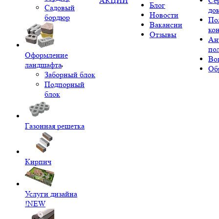
АКЦИИ
Се
Блог
Садовый
до
Новости
бордюр
По
Вакансии
ко
Отзывы
Ан
по
Оформление
Во
ландшафта
Об
Заборный блок
Подпорный
блок
Газонная решетка
Кирпич
Услуги дизайна
!NEW