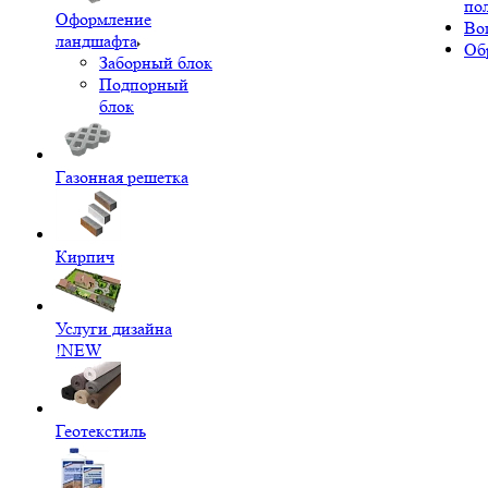
по
Оформление
Во
ландшафта
Об
Заборный блок
Подпорный
блок
Газонная решетка
Кирпич
Услуги дизайна
!NEW
Геотекстиль