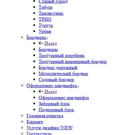
Старый город
Табула
Трилистник
ТРИО
Туртур
Урбан
Бордюры
Назад
Бордюры
Тротуарный поребрик
Тротуарный шарнирный бордюр
Бордюр дорожный
Металлический бордюр
Садовый бордюр
Оформление ландшафта
Назад
Оформление ландшафта
Заборный блок
Подпорный блок
Газонная решетка
Кирпич
Услуги дизайна !NEW
Геотекстиль