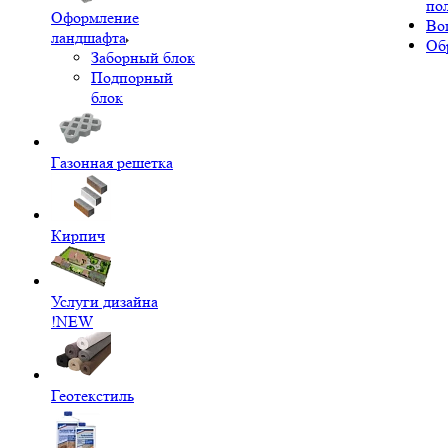
по
Оформление
Во
ландшафта
Об
Заборный блок
Подпорный
блок
Газонная решетка
Кирпич
Услуги дизайна
!NEW
Геотекстиль