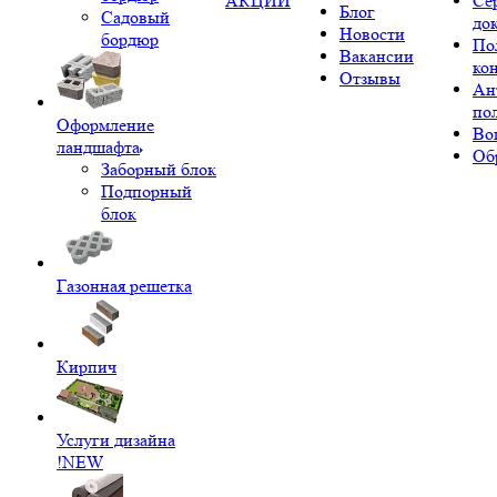
АКЦИИ
Се
Блог
Садовый
до
Новости
бордюр
По
Вакансии
ко
Отзывы
Ан
по
Оформление
Во
ландшафта
Об
Заборный блок
Подпорный
блок
Газонная решетка
Кирпич
Услуги дизайна
!NEW