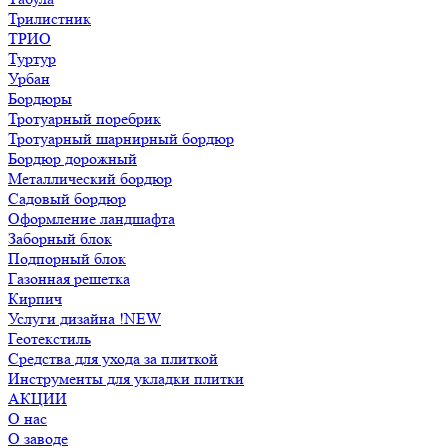
Трилистник
ТРИО
Туртур
Урбан
Бордюры
Тротуарный поребрик
Тротуарный шарнирный бордюр
Бордюр дорожный
Металлический бордюр
Садовый бордюр
Оформление ландшафта
Заборный блок
Подпорный блок
Газонная решетка
Кирпич
Услуги дизайна !NEW
Геотекстиль
Средства для ухода за плиткой
Инструменты для укладки плитки
АКЦИИ
О нас
О заводе