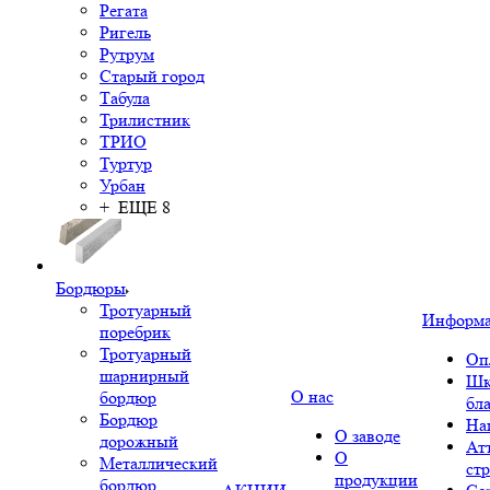
Регата
Ригель
Рутрум
Старый город
Табула
Трилистник
ТРИО
Туртур
Урбан
+ ЕЩЕ 8
Бордюры
Тротуарный
Информ
поребрик
Тротуарный
Оп
шарнирный
Шк
О нас
бордюр
бл
Бордюр
На
О заводе
дорожный
Ат
О
Металлический
ст
продукции
бордюр