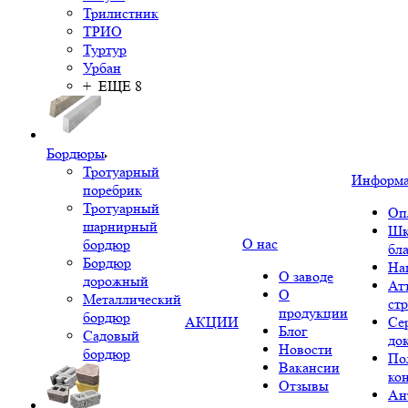
Трилистник
ТРИО
Туртур
Урбан
+ ЕЩЕ 8
Бордюры
Тротуарный
Информ
поребрик
Тротуарный
Оп
шарнирный
Шк
О нас
бордюр
бл
Бордюр
На
О заводе
дорожный
Ат
О
Металлический
ст
продукции
бордюр
АКЦИИ
Се
Блог
Садовый
до
Новости
бордюр
По
Вакансии
ко
Отзывы
Ан