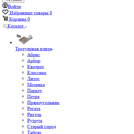
Войти
Избранные товары
0
Корзина
0
Каталог
Тротуарная плита
Абрис
Арбор
Квадрат
Классико
Литос
Мозаика
Паркет
Петра
Прямоугольник
Регата
Ригель
Рутрум
Старый город
Табула