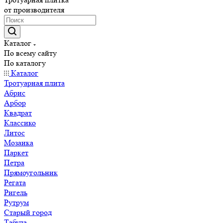
от производителя
Каталог
По всему сайту
По каталогу
Каталог
Тротуарная плита
Абрис
Арбор
Квадрат
Классико
Литос
Мозаика
Паркет
Петра
Прямоугольник
Регата
Ригель
Рутрум
Старый город
Табула