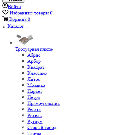
Войти
Избранные товары
0
Корзина
0
Каталог
Тротуарная плита
Абрис
Арбор
Квадрат
Классико
Литос
Мозаика
Паркет
Петра
Прямоугольник
Регата
Ригель
Рутрум
Старый город
Табула