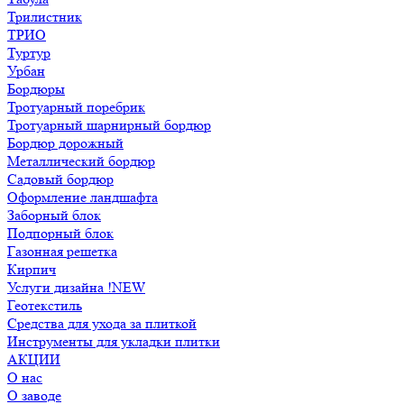
Трилистник
ТРИО
Туртур
Урбан
Бордюры
Тротуарный поребрик
Тротуарный шарнирный бордюр
Бордюр дорожный
Металлический бордюр
Садовый бордюр
Оформление ландшафта
Заборный блок
Подпорный блок
Газонная решетка
Кирпич
Услуги дизайна !NEW
Геотекстиль
Средства для ухода за плиткой
Инструменты для укладки плитки
АКЦИИ
О нас
О заводе