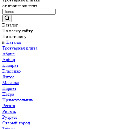
от производителя
Каталог
По всему сайту
По каталогу
Каталог
Тротуарная плита
Абрис
Арбор
Квадрат
Классико
Литос
Мозаика
Паркет
Петра
Прямоугольник
Регата
Ригель
Рутрум
Старый город
Табула