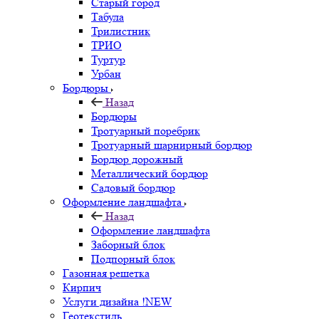
Старый город
Табула
Трилистник
ТРИО
Туртур
Урбан
Бордюры
Назад
Бордюры
Тротуарный поребрик
Тротуарный шарнирный бордюр
Бордюр дорожный
Металлический бордюр
Садовый бордюр
Оформление ландшафта
Назад
Оформление ландшафта
Заборный блок
Подпорный блок
Газонная решетка
Кирпич
Услуги дизайна !NEW
Геотекстиль