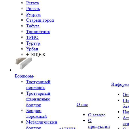
Регата
Ригель
Рутрум
Старый город
Табула
Трилистник
ТРИО
Туртур
Урбан
+ ЕЩЕ 8
Бордюры
Тротуарный
Информ
поребрик
Тротуарный
Оп
шарнирный
Шк
О нас
бордюр
бл
Бордюр
На
О заводе
дорожный
Ат
О
Металлический
ст
продукции
бордюр