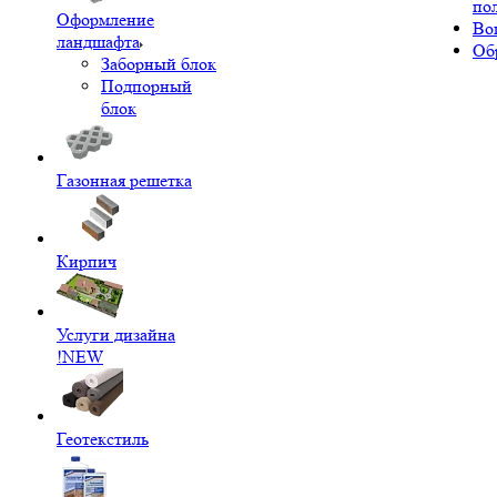
по
Оформление
Во
ландшафта
Об
Заборный блок
Подпорный
блок
Газонная решетка
Кирпич
Услуги дизайна
!NEW
Геотекстиль