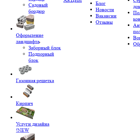
АКЦИИ
Се
Блог
Садовый
до
Новости
бордюр
По
Вакансии
ко
Отзывы
Ан
по
Оформление
Во
ландшафта
Об
Заборный блок
Подпорный
блок
Газонная решетка
Кирпич
Услуги дизайна
!NEW