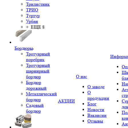
Трилистник
ТРИО
Туртур
Урбан
+ ЕЩЕ 8
Бордюры
Тротуарный
Информ
поребрик
Тротуарный
Оп
шарнирный
Шк
О нас
бордюр
бл
Бордюр
На
О заводе
дорожный
Ат
О
Металлический
ст
продукции
бордюр
АКЦИИ
Се
Блог
Садовый
до
Новости
бордюр
По
Вакансии
ко
Отзывы
Ан