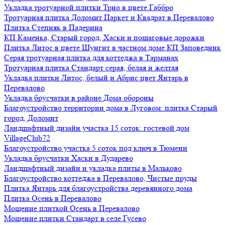
Укладка тротуарной плитки Трио в цвете Габбро
Тротуарная плитка Доломит Паркет и Квадрат в Перевалово
Плитка Степняк в Падерина
КП Каменка, Старый город, Хаски и пошаговые дорожки
Плитка Литос в цвете Шунгит в частном доме КП Заповедник
Серая тротуарная плитка для коттеджа в Тарманах
Тротуарная плитка Стандарт серая, белая и желтая
Укладка плитки Литос, белый и Абрис цвет Янтарь в
Перевалово
Укладка брусчатки в районе Дома обороны
Благоустройство территории дома в Луговом: плитка Старый
город, Доломит
Ландшафтный дизайн участка 15 соток: гостевой дом
VillageClub72
Благоустройство участка 5 соток под ключ в Тюмени
Укладка брусчатки Хаски в Дударево
Ландшафтный дизайн и укладка плиты в Мальково
Благоустройство коттеджа в Перевалово, Чистые пруды
Плитка Янтарь для благоустройства деревянного дома
Плитка Осень в Перевалово
Мощение плиткой Осень в Перевалово
Мощение плитки Стандарт в селе Гусево