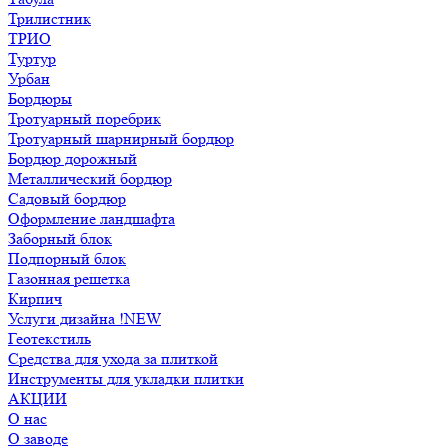
Трилистник
ТРИО
Туртур
Урбан
Бордюры
Тротуарный поребрик
Тротуарный шарнирный бордюр
Бордюр дорожный
Металлический бордюр
Садовый бордюр
Оформление ландшафта
Заборный блок
Подпорный блок
Газонная решетка
Кирпич
Услуги дизайна !NEW
Геотекстиль
Средства для ухода за плиткой
Инструменты для укладки плитки
АКЦИИ
О нас
О заводе