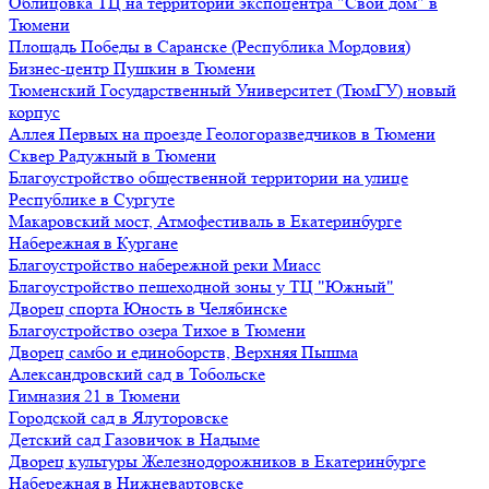
Облицовка ТЦ на территории экспоцентра "Свой дом" в
Тюмени
Площадь Победы в Саранске (Республика Мордовия)
Бизнес-центр Пушкин в Тюмени
Тюменский Государственный Университет (ТюмГУ) новый
корпус
Аллея Первых на проезде Геологоразведчиков в Тюмени
Сквер Радужный в Тюмени
Благоустройство общественной территории на улице
Республике в Сургуте
Макаровский мост, Атмофестиваль в Екатеринбурге
Набережная в Кургане
Благоустройство набережной реки Миасс
Благоустройство пешеходной зоны у ТЦ "Южный"
Дворец спорта Юность в Челябинске
Благоустройство озера Тихое в Тюмени
Дворец самбо и единоборств, Верхняя Пышма
Александровский сад в Тобольске
Гимназия 21 в Тюмени
Городской сад в Ялуторовске
Детский сад Газовичок в Надыме
Дворец культуры Железнодорожников в Екатеринбурге
Набережная в Нижневартовске