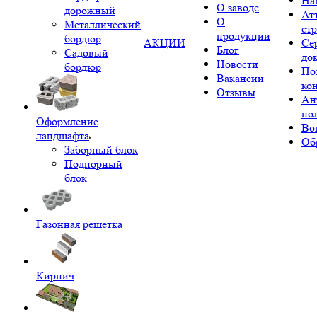
На
О заводе
дорожный
Ат
О
Металлический
ст
продукции
бордюр
АКЦИИ
Се
Блог
Садовый
до
Новости
бордюр
По
Вакансии
ко
Отзывы
Ан
по
Оформление
Во
ландшафта
Об
Заборный блок
Подпорный
блок
Газонная решетка
Кирпич