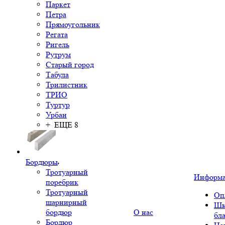
Паркет
Петра
Прямоугольник
Регата
Ригель
Рутрум
Старый город
Табула
Трилистник
ТРИО
Туртур
Урбан
+ ЕЩЕ 8
Бордюры
Тротуарный
Информ
поребрик
Тротуарный
Оп
шарнирный
Шк
бордюр
О нас
бл
Бордюр