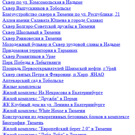
Сквер по ул. Комсомольская в Надыме
Сквер Выпускников в Тобольске
Благоустройство сквера в Тюмени по ул. Республики, 21
Аллея имени Салавата Юлаева в городе Салават
Сквер Болгаро-Советской дружбы в Тюмени
Сквер Школьный в Тюмени
Сквер Равновесия в Тюмени
Молодежный бульвар и Сквер трудовой славы в Надыме
Придомовая территория в Тарманах
Сквер Романтиков в Урае
Парк Победы в Лабытнанги
Площадь Первооткрывателей Шаимской нефти, г.Урай
Сквер святых Петра и Февронии, п.Харп, ЯНАО
Аптекарский сад в Тобольске
Жилые комплексы
Жилой комплекс На Некрасова в Екатеринбурге
Жилой комплекс "Дружба" в Перми
ЖК Клубный дом на ул. Ленина в Екатеринбурге
Жилой комплекс White House в Тюмени
Конструкции из декоративных бетонных блоков в комплексе
Биография, Тюмень
Жилой комплекс "Европейский берег 2.0" в Тюмени
Жилой комплекс "Дабл-Дабл" в Тюмени