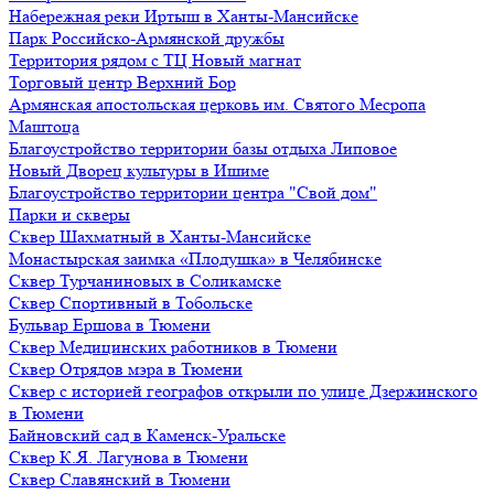
Набережная реки Иртыш в Ханты-Мансийске
Парк Российско-Армянской дружбы
Территория рядом с ТЦ Новый магнат
Торговый центр Верхний Бор
Армянская апостольская церковь им. Святого Месропа
Маштоца
Благоустройство территории базы отдыха Липовое
Нoвый Двoрeц культуры в Ишимe
Благоустройство территории центра "Свой дом"
Парки и скверы
Сквер Шахматный в Ханты-Мансийске
Монастырская заимка «Плодушка» в Челябинске
Сквер Турчаниновых в Соликамске
Сквер Спортивный в Тобольске
Бульвар Ершова в Тюмени
Сквер Медицинских работников в Тюмени
Сквер Отрядов мэра в Тюмени
Сквер с историей географов открыли по улице Дзержинского
в Тюмени
Байновский сад в Каменск-Уральске
Сквер К.Я. Лагунова в Тюмени
Сквер Славянский в Тюмени