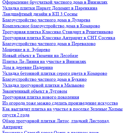
Оформление брусчаткой частного дома в Винзилях
Укладка плитки Паркет Доломит в Паренкина
Ландшафтный дизайн в КП 3 Сосны
Благоустройство частного дома в Дударева
Комплексное благоустройство дома в Комарово
Тротуарная плитка Классико Стандарт в Решетниково
Тротуарная плитка Классико Антрацит в СНТ Сосенка
Благоустройство частного дома в Перевалово
Мощение в п. Зубарево
Новый объект в Тюмени на Лесобазе
Плитка Ла-Линия на участке в Винзилях
Дом в деревне Падерина
Укладка бетонной плитки серого цвета в Комарово
Благоустройство частного дома в Букино
Укладка тротуарной плитки в Мальково
Законченный объект в Луговом
Тротуарная плитка нового поколения
Из огорода тоже можно сделать произведение искусства
Как выглядит плитка на участке в поселке Зеленые Холмы
спустя 2 года
Обзор тротуарной плитки Литос, гладкий Листопад,
Антрацит
Брусчатка Старый город Осень в частном доме