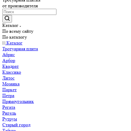
от производителя
Каталог
По всему сайту
По каталогу
Каталог
Тротуарная плита
Абрис
Арбор
Квадрат
Классико
Литос
Мозаика
Паркет
Петра
Прямоугольник
Регата
Ригель
Рутрум
Старый город
Табула