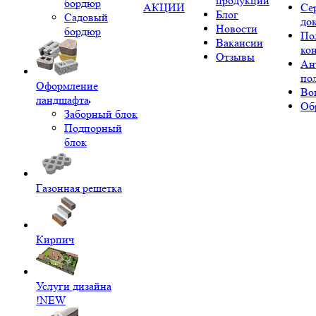
продукции
бордюр
АКЦИИ
Се
Блог
Садовый
до
Новости
бордюр
По
Вакансии
ко
Отзывы
Ан
по
Оформление
Во
ландшафта
Об
Заборный блок
Подпорный
блок
Газонная решетка
Кирпич
Услуги дизайна
!NEW