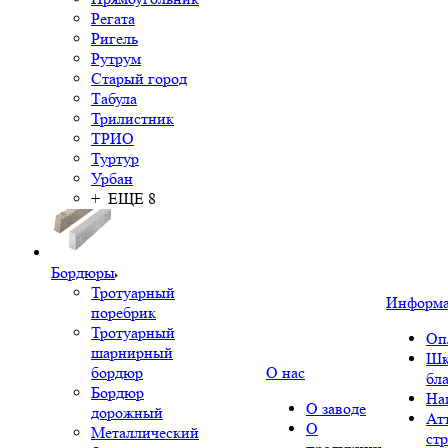
Регата
Ригель
Рутрум
Старый город
Табула
Трилистник
ТРИО
Туртур
Урбан
+ ЕЩЕ 8
Бордюры
Тротуарный
Информ
поребрик
Тротуарный
Оп
шарнирный
Шк
бордюр
О нас
бл
Бордюр
На
О заводе
дорожный
Ат
О
Металлический
ст