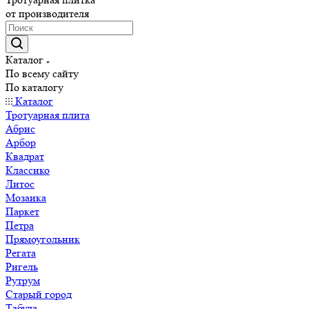
от производителя
Каталог
По всему сайту
По каталогу
Каталог
Тротуарная плита
Абрис
Арбор
Квадрат
Классико
Литос
Мозаика
Паркет
Петра
Прямоугольник
Регата
Ригель
Рутрум
Старый город
Табула