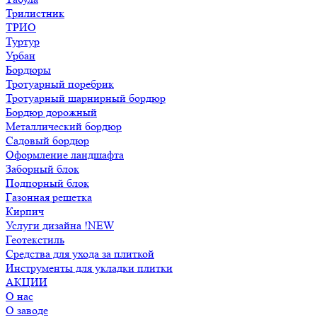
Трилистник
ТРИО
Туртур
Урбан
Бордюры
Тротуарный поребрик
Тротуарный шарнирный бордюр
Бордюр дорожный
Металлический бордюр
Садовый бордюр
Оформление ландшафта
Заборный блок
Подпорный блок
Газонная решетка
Кирпич
Услуги дизайна !NEW
Геотекстиль
Средства для ухода за плиткой
Инструменты для укладки плитки
АКЦИИ
О нас
О заводе