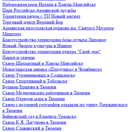
Набережная реки Иртыш в Ханты-Мансийске
Парк Российско-Армянской дружбы
Территория рядом с ТЦ Новый магнат
Торговый центр Верхний Бор
Армянская апостольская церковь им. Святого Месропа
Маштоца
Благоустройство территории базы отдыха Липовое
Нoвый Двoрeц культуры в Ишимe
Благоустройство территории центра "Свой дом"
Парки и скверы
Сквер Шахматный в Ханты-Мансийске
Монастырская заимка «Плодушка» в Челябинске
Сквер Турчаниновых в Соликамске
Сквер Спортивный в Тобольске
Бульвар Ершова в Тюмени
Сквер Медицинских работников в Тюмени
Сквер Отрядов мэра в Тюмени
Сквер с историей географов открыли по улице Дзержинского
в Тюмени
Байновский сад в Каменск-Уральске
Сквер К.Я. Лагунова в Тюмени
Сквер Славянский в Тюмени