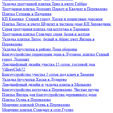
Укладка тротуарной плитки Трио в цвете Габбро
Тротуарная плитка Доломит Паркет и Квадрат в Перевалово
Плитка Степняк в Падерина
КП Каменка, Старый город, Хаски и пошаговые дорожки
Плитка Литос в цвете Шунгит в частном доме КП Заповедник
Серая тротуарная плитка для коттеджа в Тарманах
Тротуарная плитка Стандарт серая, белая и желтая
Укладка плитки Литос, белый и Абрис цвет Янтарь в
Перевалово
Укладка брусчатки в районе Дома обороны
Благоустройство территории дома в Луговом: плитка Старый
город, Доломит
Ландшафтный дизайн участка 15 соток: гостевой дом
VillageClub72
Благоустройство участка 5 соток под ключ в Тюмени
Укладка брусчатки Хаски в Дударево
Ландшафтный дизайн и укладка плиты в Мальково
Благоустройство коттеджа в Перевалово, Чистые пруды
Плитка Янтарь для благоустройства деревянного дома
Плитка Осень в Перевалово
Мощение плиткой Осень в Перевалово
Мощение плитки Стандарт в селе Гусево