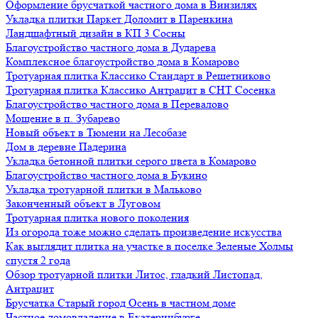
Оформление брусчаткой частного дома в Винзилях
Укладка плитки Паркет Доломит в Паренкина
Ландшафтный дизайн в КП 3 Сосны
Благоустройство частного дома в Дударева
Комплексное благоустройство дома в Комарово
Тротуарная плитка Классико Стандарт в Решетниково
Тротуарная плитка Классико Антрацит в СНТ Сосенка
Благоустройство частного дома в Перевалово
Мощение в п. Зубарево
Новый объект в Тюмени на Лесобазе
Дом в деревне Падерина
Укладка бетонной плитки серого цвета в Комарово
Благоустройство частного дома в Букино
Укладка тротуарной плитки в Мальково
Законченный объект в Луговом
Тротуарная плитка нового поколения
Из огорода тоже можно сделать произведение искусства
Как выглядит плитка на участке в поселке Зеленые Холмы
спустя 2 года
Обзор тротуарной плитки Литос, гладкий Листопад,
Антрацит
Брусчатка Старый город Осень в частном доме
Частное домовладение в Екатеринбурге