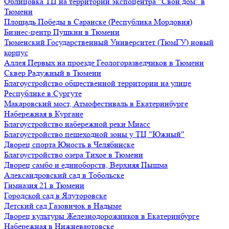
Облицовка ТЦ на территории экспоцентра "Свой дом" в
Тюмени
Площадь Победы в Саранске (Республика Мордовия)
Бизнес-центр Пушкин в Тюмени
Тюменский Государственный Университет (ТюмГУ) новый
корпус
Аллея Первых на проезде Геологоразведчиков в Тюмени
Сквер Радужный в Тюмени
Благоустройство общественной территории на улице
Республике в Сургуте
Макаровский мост, Атмофестиваль в Екатеринбурге
Набережная в Кургане
Благоустройство набережной реки Миасс
Благоустройство пешеходной зоны у ТЦ "Южный"
Дворец спорта Юность в Челябинске
Благоустройство озера Тихое в Тюмени
Дворец самбо и единоборств, Верхняя Пышма
Александровский сад в Тобольске
Гимназия 21 в Тюмени
Городской сад в Ялуторовске
Детский сад Газовичок в Надыме
Дворец культуры Железнодорожников в Екатеринбурге
Набережная в Нижневартовске