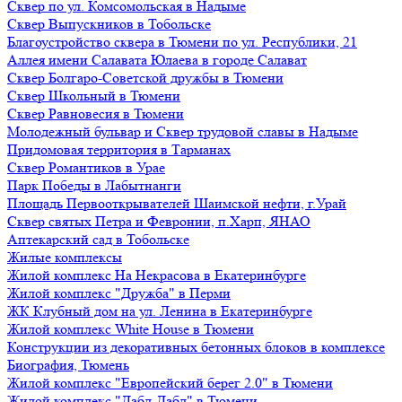
Сквер по ул. Комсомольская в Надыме
Сквер Выпускников в Тобольске
Благоустройство сквера в Тюмени по ул. Республики, 21
Аллея имени Салавата Юлаева в городе Салават
Сквер Болгаро-Советской дружбы в Тюмени
Сквер Школьный в Тюмени
Сквер Равновесия в Тюмени
Молодежный бульвар и Сквер трудовой славы в Надыме
Придомовая территория в Тарманах
Сквер Романтиков в Урае
Парк Победы в Лабытнанги
Площадь Первооткрывателей Шаимской нефти, г.Урай
Сквер святых Петра и Февронии, п.Харп, ЯНАО
Аптекарский сад в Тобольске
Жилые комплексы
Жилой комплекс На Некрасова в Екатеринбурге
Жилой комплекс "Дружба" в Перми
ЖК Клубный дом на ул. Ленина в Екатеринбурге
Жилой комплекс White House в Тюмени
Конструкции из декоративных бетонных блоков в комплексе
Биография, Тюмень
Жилой комплекс "Европейский берег 2.0" в Тюмени
Жилой комплекс "Дабл-Дабл" в Тюмени