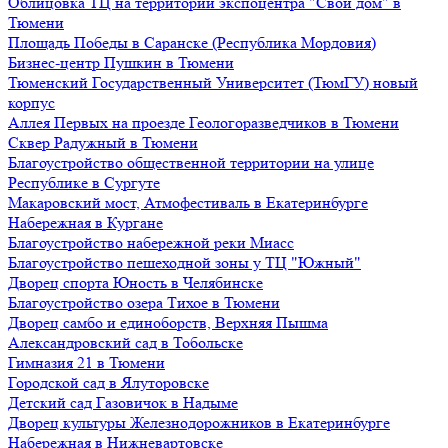
Облицовка ТЦ на территории экспоцентра "Свой дом" в
Тюмени
Площадь Победы в Саранске (Республика Мордовия)
Бизнес-центр Пушкин в Тюмени
Тюменский Государственный Университет (ТюмГУ) новый
корпус
Аллея Первых на проезде Геологоразведчиков в Тюмени
Сквер Радужный в Тюмени
Благоустройство общественной территории на улице
Республике в Сургуте
Макаровский мост, Атмофестиваль в Екатеринбурге
Набережная в Кургане
Благоустройство набережной реки Миасс
Благоустройство пешеходной зоны у ТЦ "Южный"
Дворец спорта Юность в Челябинске
Благоустройство озера Тихое в Тюмени
Дворец самбо и единоборств, Верхняя Пышма
Александровский сад в Тобольске
Гимназия 21 в Тюмени
Городской сад в Ялуторовске
Детский сад Газовичок в Надыме
Дворец культуры Железнодорожников в Екатеринбурге
Набережная в Нижневартовске