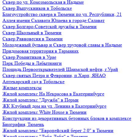
Сквер по ул. Комсомольская в Надыме
Сквер Выпускников в Тобольске
Благоустройство сквера в Тюмени по ул. Республики, 21
Аллея имени Салавата Юлаева в городе Салават
Сквер Болгаро-Советской дружбы в Тюмени
Сквер Школьный в Тюмени
Сквер Равновесия в Тюмени
Молодежный бульвар и Сквер трудовой славы в Надыме
Придомовая территория в Тарманах
Сквер Романтиков в Урае
Парк Победы в Лабытнанги
Площадь Первооткрывателей Шаимской нефти, г.Урай
Сквер святых Петра и Февронии, п.Харп, ЯНАО
Аптекарский сад в Тобольске
Жилые комплексы
Жилой комплекс На Некрасова в Екатеринбурге
Жилой комплекс "Дружба" в Перми
ЖК Клубный дом на ул. Ленина в Екатеринбурге
Жилой комплекс White House в Тюмени
Конструкции из декоративных бетонных блоков в комплексе
Биография, Тюмень
Жилой комплекс "Европейский берег 2.0" в Тюмени
Жилой комплекс "Дабл-Дабл" в Тюмени