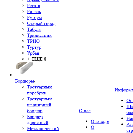
Регата
Ригель
Рутрум
Старый город
Табула
Трилистник
ТРИО
Туртур
Урбан
+ ЕЩЕ 8
Бордюры
Тротуарный
Информ
поребрик
Тротуарный
Оп
шарнирный
Шк
бордюр
О нас
бл
Бордюр
На
О заводе
дорожный
Ат
О
Металлический
ст