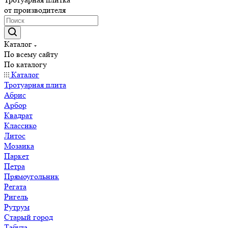
от производителя
Каталог
По всему сайту
По каталогу
Каталог
Тротуарная плита
Абрис
Арбор
Квадрат
Классико
Литос
Мозаика
Паркет
Петра
Прямоугольник
Регата
Ригель
Рутрум
Старый город
Табула