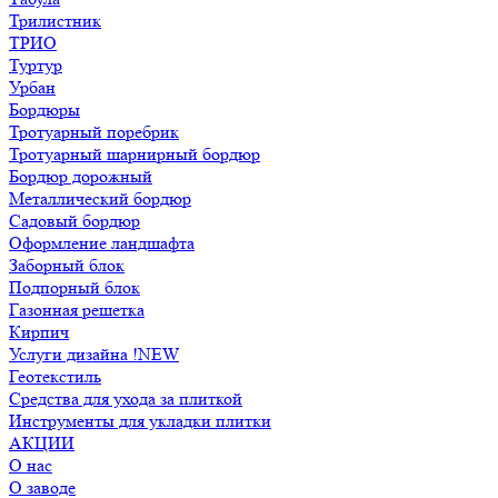
Трилистник
ТРИО
Туртур
Урбан
Бордюры
Тротуарный поребрик
Тротуарный шарнирный бордюр
Бордюр дорожный
Металлический бордюр
Садовый бордюр
Оформление ландшафта
Заборный блок
Подпорный блок
Газонная решетка
Кирпич
Услуги дизайна !NEW
Геотекстиль
Средства для ухода за плиткой
Инструменты для укладки плитки
АКЦИИ
О нас
О заводе