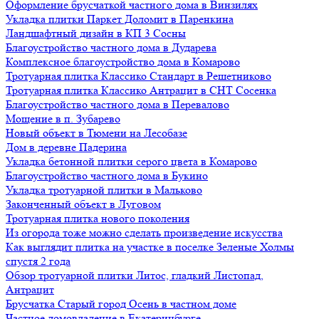
Оформление брусчаткой частного дома в Винзилях
Укладка плитки Паркет Доломит в Паренкина
Ландшафтный дизайн в КП 3 Сосны
Благоустройство частного дома в Дударева
Комплексное благоустройство дома в Комарово
Тротуарная плитка Классико Стандарт в Решетниково
Тротуарная плитка Классико Антрацит в СНТ Сосенка
Благоустройство частного дома в Перевалово
Мощение в п. Зубарево
Новый объект в Тюмени на Лесобазе
Дом в деревне Падерина
Укладка бетонной плитки серого цвета в Комарово
Благоустройство частного дома в Букино
Укладка тротуарной плитки в Мальково
Законченный объект в Луговом
Тротуарная плитка нового поколения
Из огорода тоже можно сделать произведение искусства
Как выглядит плитка на участке в поселке Зеленые Холмы
спустя 2 года
Обзор тротуарной плитки Литос, гладкий Листопад,
Антрацит
Брусчатка Старый город Осень в частном доме
Частное домовладение в Екатеринбурге