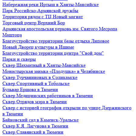
Набережная реки Иртыш в Ханты-Мансийске
Парк Российско-Армянской дружбы
Территория рядом с ТЦ Новый магнат
Торговый центр Верхний Бор
Армянская апостольская церковь им. Святого Месропа
Маштоца
Благоустройство территории базы отдыха Липовое
Нoвый Двoрeц культуры в Ишимe
Благоустройство территории центра "Свой дом"
Парки и скверы
Сквер Шахматный в Ханты-Мансийске
Монастырская заимка «Плодушка» в Челябинске
Сквер Турчаниновых в Соликамске
Сквер Спортивный в Тобольске
Бульвар Ершова в Тюмени
Сквер Медицинских работников в Тюмени
Сквер Отрядов мэра в Тюмени
Сквер с историей географов открыли по улице Дзержинского
в Тюмени
Байновский сад в Каменск-Уральске
Сквер К.Я. Лагунова в Тюмени
Сквер Славянский в Тюмени