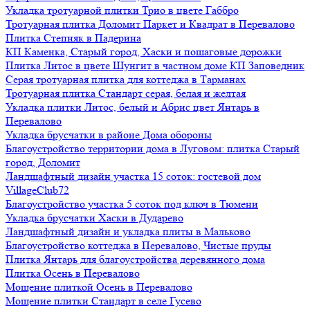
Укладка тротуарной плитки Трио в цвете Габбро
Тротуарная плитка Доломит Паркет и Квадрат в Перевалово
Плитка Степняк в Падерина
КП Каменка, Старый город, Хаски и пошаговые дорожки
Плитка Литос в цвете Шунгит в частном доме КП Заповедник
Серая тротуарная плитка для коттеджа в Тарманах
Тротуарная плитка Стандарт серая, белая и желтая
Укладка плитки Литос, белый и Абрис цвет Янтарь в
Перевалово
Укладка брусчатки в районе Дома обороны
Благоустройство территории дома в Луговом: плитка Старый
город, Доломит
Ландшафтный дизайн участка 15 соток: гостевой дом
VillageClub72
Благоустройство участка 5 соток под ключ в Тюмени
Укладка брусчатки Хаски в Дударево
Ландшафтный дизайн и укладка плиты в Мальково
Благоустройство коттеджа в Перевалово, Чистые пруды
Плитка Янтарь для благоустройства деревянного дома
Плитка Осень в Перевалово
Мощение плиткой Осень в Перевалово
Мощение плитки Стандарт в селе Гусево