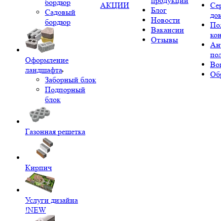
продукции
бордюр
АКЦИИ
Се
Блог
Садовый
до
Новости
бордюр
По
Вакансии
ко
Отзывы
Ан
по
Оформление
Во
ландшафта
Об
Заборный блок
Подпорный
блок
Газонная решетка
Кирпич
Услуги дизайна
!NEW