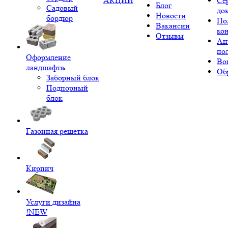
АКЦИИ
Се
Блог
Садовый
до
Новости
бордюр
По
Вакансии
ко
Отзывы
Ан
по
Оформление
Во
ландшафта
Об
Заборный блок
Подпорный
блок
Газонная решетка
Кирпич
Услуги дизайна
!NEW