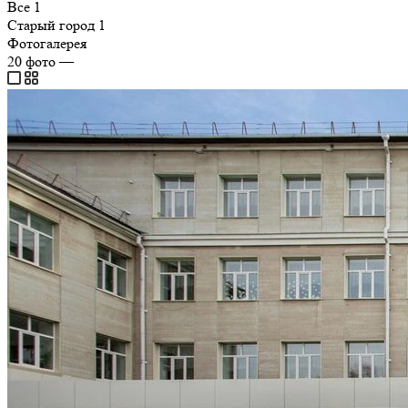
Все
1
Старый город
1
Фотогалерея
20
фото
—