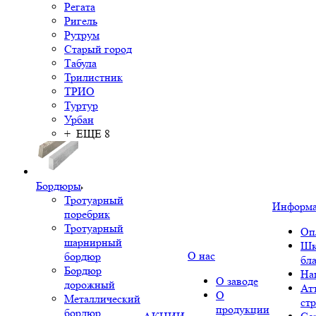
Регата
Ригель
Рутрум
Старый город
Табула
Трилистник
ТРИО
Туртур
Урбан
+ ЕЩЕ 8
Бордюры
Тротуарный
Информ
поребрик
Тротуарный
Оп
шарнирный
Шк
О нас
бордюр
бл
Бордюр
На
О заводе
дорожный
Ат
О
Металлический
ст
продукции
бордюр