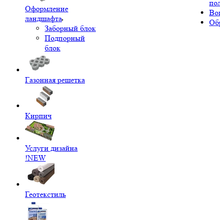
по
Оформление
Во
ландшафта
Об
Заборный блок
Подпорный
блок
Газонная решетка
Кирпич
Услуги дизайна
!NEW
Геотекстиль