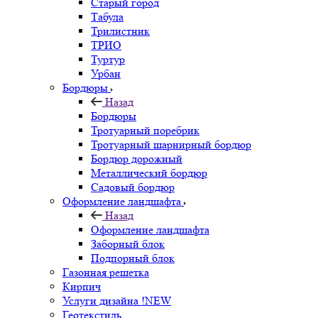
Старый город
Табула
Трилистник
ТРИО
Туртур
Урбан
Бордюры
Назад
Бордюры
Тротуарный поребрик
Тротуарный шарнирный бордюр
Бордюр дорожный
Металлический бордюр
Садовый бордюр
Оформление ландшафта
Назад
Оформление ландшафта
Заборный блок
Подпорный блок
Газонная решетка
Кирпич
Услуги дизайна !NEW
Геотекстиль