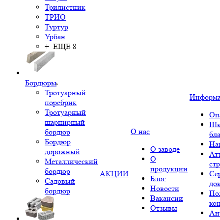
Трилистник
ТРИО
Туртур
Урбан
+ ЕЩЕ 8
Бордюры
Тротуарный
Информ
поребрик
Тротуарный
Оп
шарнирный
Шк
О нас
бордюр
бл
Бордюр
На
О заводе
дорожный
Ат
О
Металлический
ст
продукции
бордюр
АКЦИИ
Се
Блог
Садовый
до
Новости
бордюр
По
Вакансии
ко
Отзывы
Ан