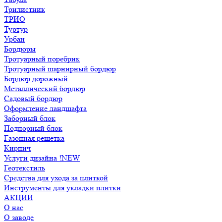
Трилистник
ТРИО
Туртур
Урбан
Бордюры
Тротуарный поребрик
Тротуарный шарнирный бордюр
Бордюр дорожный
Металлический бордюр
Садовый бордюр
Оформление ландшафта
Заборный блок
Подпорный блок
Газонная решетка
Кирпич
Услуги дизайна !NEW
Геотекстиль
Средства для ухода за плиткой
Инструменты для укладки плитки
АКЦИИ
О нас
О заводе