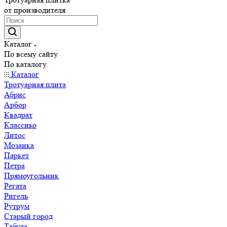
от производителя
Каталог
По всему сайту
По каталогу
Каталог
Тротуарная плита
Абрис
Арбор
Квадрат
Классико
Литос
Мозаика
Паркет
Петра
Прямоугольник
Регата
Ригель
Рутрум
Старый город
Табула