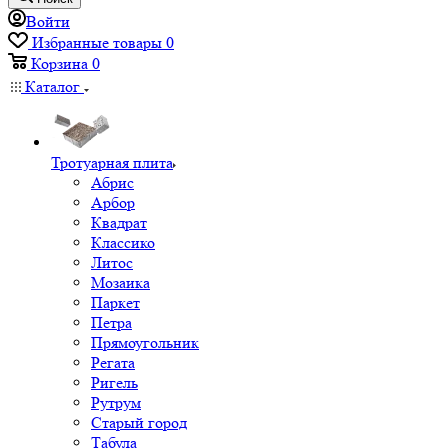
Войти
Избранные товары
0
Корзина
0
Каталог
Тротуарная плита
Абрис
Арбор
Квадрат
Классико
Литос
Мозаика
Паркет
Петра
Прямоугольник
Регата
Ригель
Рутрум
Старый город
Табула