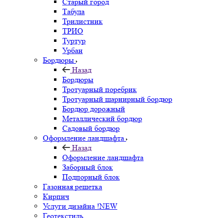
Старый город
Табула
Трилистник
ТРИО
Туртур
Урбан
Бордюры
Назад
Бордюры
Тротуарный поребрик
Тротуарный шарнирный бордюр
Бордюр дорожный
Металлический бордюр
Садовый бордюр
Оформление ландшафта
Назад
Оформление ландшафта
Заборный блок
Подпорный блок
Газонная решетка
Кирпич
Услуги дизайна !NEW
Геотекстиль