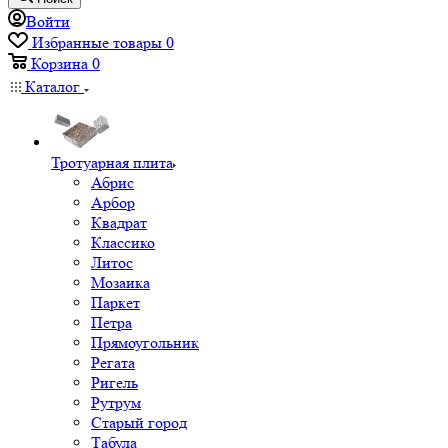
Войти
Избранные товары
0
Корзина
0
Каталог
Тротуарная плита
Абрис
Арбор
Квадрат
Классико
Литос
Мозаика
Паркет
Петра
Прямоугольник
Регата
Ригель
Рутрум
Старый город
Табула