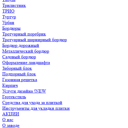
Трилистник
ТРИО
Туртур
Урбан
Бордюры
Тротуарный поребрик
Тротуарный шарнирный бордюр
Бордюр дорожный
Металлический бордюр
Садовый бордюр
Оформление ландшафта
Заборный блок
Подпорный блок
Газонная решетка
Кирпич
Услуги дизайна !NEW
Геотекстиль
Средства для ухода за плиткой
Инструменты для укладки плитки
АКЦИИ
О нас
О заводе