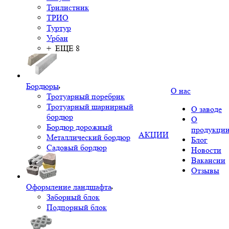
Трилистник
ТРИО
Туртур
Урбан
+ ЕЩЕ 8
Бордюры
О нас
Тротуарный поребрик
Тротуарный шарнирный
О заводе
бордюр
О
Бордюр дорожный
продукци
АКЦИИ
Металлический бордюр
Блог
Садовый бордюр
Новости
Вакансии
Отзывы
Оформление ландшафта
Заборный блок
Подпорный блок