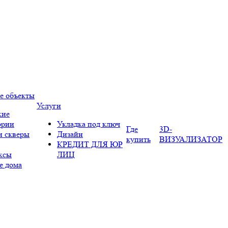
е объекты
Услуги
кие
ории
Укладка под ключ
Где
3D-
и скверы
Дизайн
купить
ВИЗУАЛИЗАТОР
КРЕДИТ ДЛЯ ЮР
ксы
ЛИЦ
е дома