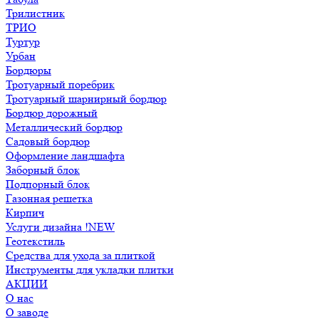
Трилистник
ТРИО
Туртур
Урбан
Бордюры
Тротуарный поребрик
Тротуарный шарнирный бордюр
Бордюр дорожный
Металлический бордюр
Садовый бордюр
Оформление ландшафта
Заборный блок
Подпорный блок
Газонная решетка
Кирпич
Услуги дизайна !NEW
Геотекстиль
Средства для ухода за плиткой
Инструменты для укладки плитки
АКЦИИ
О нас
О заводе