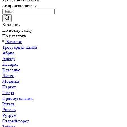
от производителя
Каталог
По всему сайту
По каталогу
Каталог
Тротуарная плита
Абрис
Арбор
Квадрат
Классико
Литос
Мозаика
Паркет
Петра
Прямоугольник
Регата
Ригель
Рутрум
Старый город
Табула