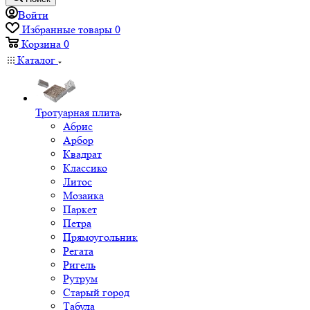
Войти
Избранные товары
0
Корзина
0
Каталог
Тротуарная плита
Абрис
Арбор
Квадрат
Классико
Литос
Мозаика
Паркет
Петра
Прямоугольник
Регата
Ригель
Рутрум
Старый город
Табула