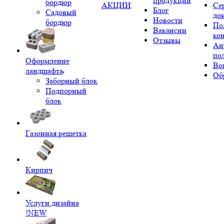
продукции
бордюр
АКЦИИ
Се
Блог
Садовый
до
Новости
бордюр
По
Вакансии
ко
Отзывы
Ан
по
Оформление
Во
ландшафта
Об
Заборный блок
Подпорный
блок
Газонная решетка
Кирпич
Услуги дизайна
!NEW