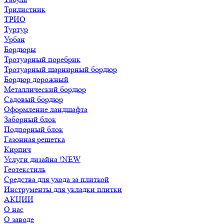
Трилистник
ТРИО
Туртур
Урбан
Бордюры
Тротуарный поребрик
Тротуарный шарнирный бордюр
Бордюр дорожный
Металлический бордюр
Садовый бордюр
Оформление ландшафта
Заборный блок
Подпорный блок
Газонная решетка
Кирпич
Услуги дизайна !NEW
Геотекстиль
Средства для ухода за плиткой
Инструменты для укладки плитки
АКЦИИ
О нас
О заводе