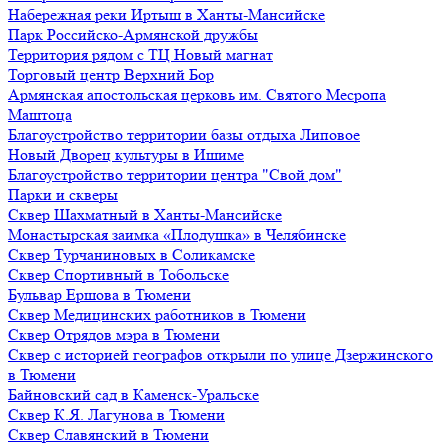
Набережная реки Иртыш в Ханты-Мансийске
Парк Российско-Армянской дружбы
Территория рядом с ТЦ Новый магнат
Торговый центр Верхний Бор
Армянская апостольская церковь им. Святого Месропа
Маштоца
Благоустройство территории базы отдыха Липовое
Нoвый Двoрeц культуры в Ишимe
Благоустройство территории центра "Свой дом"
Парки и скверы
Сквер Шахматный в Ханты-Мансийске
Монастырская заимка «Плодушка» в Челябинске
Сквер Турчаниновых в Соликамске
Сквер Спортивный в Тобольске
Бульвар Ершова в Тюмени
Сквер Медицинских работников в Тюмени
Сквер Отрядов мэра в Тюмени
Сквер с историей географов открыли по улице Дзержинского
в Тюмени
Байновский сад в Каменск-Уральске
Сквер К.Я. Лагунова в Тюмени
Сквер Славянский в Тюмени