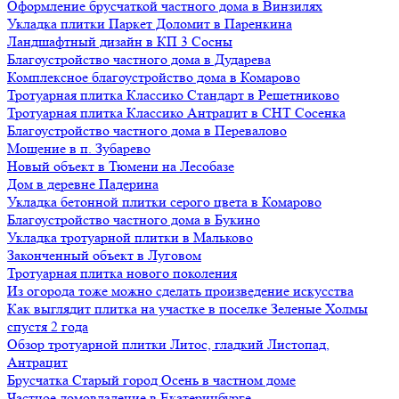
Оформление брусчаткой частного дома в Винзилях
Укладка плитки Паркет Доломит в Паренкина
Ландшафтный дизайн в КП 3 Сосны
Благоустройство частного дома в Дударева
Комплексное благоустройство дома в Комарово
Тротуарная плитка Классико Стандарт в Решетниково
Тротуарная плитка Классико Антрацит в СНТ Сосенка
Благоустройство частного дома в Перевалово
Мощение в п. Зубарево
Новый объект в Тюмени на Лесобазе
Дом в деревне Падерина
Укладка бетонной плитки серого цвета в Комарово
Благоустройство частного дома в Букино
Укладка тротуарной плитки в Мальково
Законченный объект в Луговом
Тротуарная плитка нового поколения
Из огорода тоже можно сделать произведение искусства
Как выглядит плитка на участке в поселке Зеленые Холмы
спустя 2 года
Обзор тротуарной плитки Литос, гладкий Листопад,
Антрацит
Брусчатка Старый город Осень в частном доме
Частное домовладение в Екатеринбурге