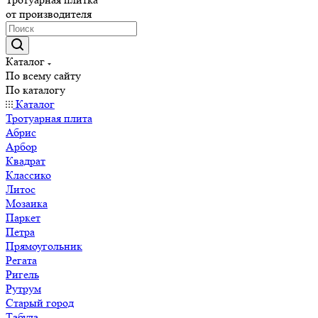
от производителя
Каталог
По всему сайту
По каталогу
Каталог
Тротуарная плита
Абрис
Арбор
Квадрат
Классико
Литос
Мозаика
Паркет
Петра
Прямоугольник
Регата
Ригель
Рутрум
Старый город
Табула