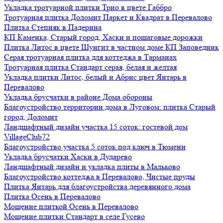
Укладка тротуарной плитки Трио в цвете Габбро
Тротуарная плитка Доломит Паркет и Квадрат в Перевалово
Плитка Степняк в Падерина
КП Каменка, Старый город, Хаски и пошаговые дорожки
Плитка Литос в цвете Шунгит в частном доме КП Заповедник
Серая тротуарная плитка для коттеджа в Тарманах
Тротуарная плитка Стандарт серая, белая и желтая
Укладка плитки Литос, белый и Абрис цвет Янтарь в
Перевалово
Укладка брусчатки в районе Дома обороны
Благоустройство территории дома в Луговом: плитка Старый
город, Доломит
Ландшафтный дизайн участка 15 соток: гостевой дом
VillageClub72
Благоустройство участка 5 соток под ключ в Тюмени
Укладка брусчатки Хаски в Дударево
Ландшафтный дизайн и укладка плиты в Мальково
Благоустройство коттеджа в Перевалово, Чистые пруды
Плитка Янтарь для благоустройства деревянного дома
Плитка Осень в Перевалово
Мощение плиткой Осень в Перевалово
Мощение плитки Стандарт в селе Гусево