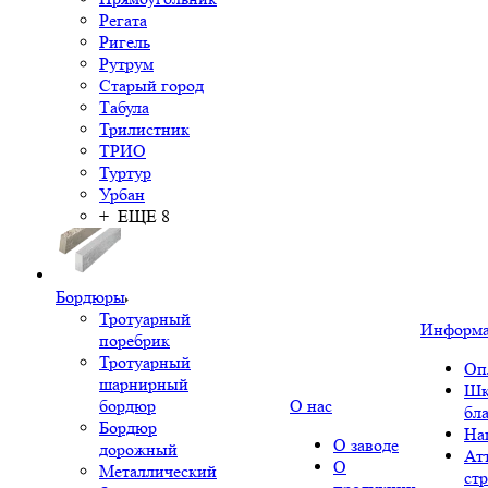
Регата
Ригель
Рутрум
Старый город
Табула
Трилистник
ТРИО
Туртур
Урбан
+ ЕЩЕ 8
Бордюры
Тротуарный
Информ
поребрик
Тротуарный
Оп
шарнирный
Шк
бордюр
О нас
бл
Бордюр
На
О заводе
дорожный
Ат
О
Металлический
ст