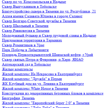
Сквер по ул. Комсомольская в Надыме
Сквер Выпускников в Тобольске
Благоустройство сквера в Тюмени по ул. Республики, 21
Аллея имени Салавата Юлаева в городе Салават
Сквер Болгаро-Советской дружбы в Тюмени
Сквер Школьный в Тюмени
Сквер Равновесия в Тюмени
Молодежный бульвар и Сквер трудовой славы в Надыме
Придомовая территория в Тарманах
Сквер Романтиков в Урае
Парк Победы в Лабытнанги
Площадь Первооткрывателей Шаимской нефти, г.Урай
Сквер святых Петра и Февронии, п.Харп, ЯНАО
Аптекарский сад в Тобольске
Жилые комплексы
Жилой комплекс На Некрасова в Екатеринбурге
Жилой комплекс "Дружба" в Перми
ЖК Клубный дом на ул. Ленина в Екатеринбурге
Жилой комплекс White House в Тюмени
Конструкции из декоративных бетонных блоков в комплексе
Биография, Тюмень
Жилой комплекс "Европейский берег 2.0" в Тюмени
Жилой комплекс "Дабл-Дабл" в Тюмени