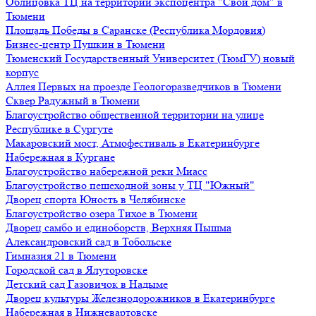
Облицовка ТЦ на территории экспоцентра "Свой дом" в
Тюмени
Площадь Победы в Саранске (Республика Мордовия)
Бизнес-центр Пушкин в Тюмени
Тюменский Государственный Университет (ТюмГУ) новый
корпус
Аллея Первых на проезде Геологоразведчиков в Тюмени
Сквер Радужный в Тюмени
Благоустройство общественной территории на улице
Республике в Сургуте
Макаровский мост, Атмофестиваль в Екатеринбурге
Набережная в Кургане
Благоустройство набережной реки Миасс
Благоустройство пешеходной зоны у ТЦ "Южный"
Дворец спорта Юность в Челябинске
Благоустройство озера Тихое в Тюмени
Дворец самбо и единоборств, Верхняя Пышма
Александровский сад в Тобольске
Гимназия 21 в Тюмени
Городской сад в Ялуторовске
Детский сад Газовичок в Надыме
Дворец культуры Железнодорожников в Екатеринбурге
Набережная в Нижневартовске