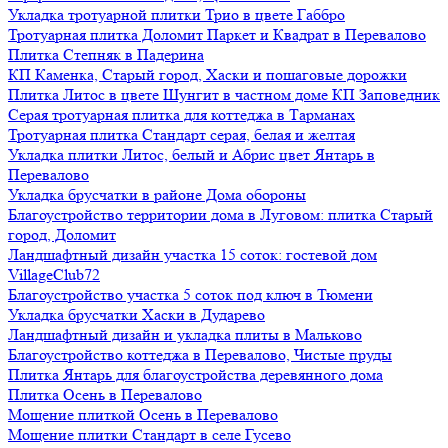
Укладка тротуарной плитки Трио в цвете Габбро
Тротуарная плитка Доломит Паркет и Квадрат в Перевалово
Плитка Степняк в Падерина
КП Каменка, Старый город, Хаски и пошаговые дорожки
Плитка Литос в цвете Шунгит в частном доме КП Заповедник
Серая тротуарная плитка для коттеджа в Тарманах
Тротуарная плитка Стандарт серая, белая и желтая
Укладка плитки Литос, белый и Абрис цвет Янтарь в
Перевалово
Укладка брусчатки в районе Дома обороны
Благоустройство территории дома в Луговом: плитка Старый
город, Доломит
Ландшафтный дизайн участка 15 соток: гостевой дом
VillageClub72
Благоустройство участка 5 соток под ключ в Тюмени
Укладка брусчатки Хаски в Дударево
Ландшафтный дизайн и укладка плиты в Мальково
Благоустройство коттеджа в Перевалово, Чистые пруды
Плитка Янтарь для благоустройства деревянного дома
Плитка Осень в Перевалово
Мощение плиткой Осень в Перевалово
Мощение плитки Стандарт в селе Гусево