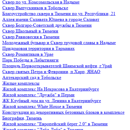
Сквер по ул. Комсомольская в Надыме
Сквер Выпускников в Тобольске
Благоустройство сквера в Тюмени по ул. Республики, 21
Аллея имени Салавата Юлаева в городе Салават
Сквер Болгаро-Советской дружбы в Тюмени
Сквер Школьный в Тюмени
Сквер Равновесия в Тюмени
Молодежный бульвар и Сквер трудовой славы в Надыме
Придомовая территория в Тарманах
Сквер Романтиков в Урае
Парк Победы в Лабытнанги
Площадь Первооткрывателей Шаимской нефти, г.Урай
Сквер святых Петра и Февронии, п.Харп, ЯНАО
Аптекарский сад в Тобольске
Жилые комплексы
Жилой комплекс На Некрасова в Екатеринбурге
Жилой комплекс "Дружба" в Перми
ЖК Клубный дом на ул. Ленина в Екатеринбурге
Жилой комплекс White House в Тюмени
Конструкции из декоративных бетонных блоков в комплексе
Биография, Тюмень
Жилой комплекс "Европейский берег 2.0" в Тюмени
Жилой комплекс "Дабл-Дабл" в Тюмени