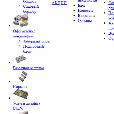
продукции
бордюр
АКЦИИ
Се
Блог
Садовый
до
Новости
бордюр
По
Вакансии
ко
Отзывы
Ан
по
Оформление
Во
ландшафта
Об
Заборный блок
Подпорный
блок
Газонная решетка
Кирпич
Услуги дизайна
!NEW