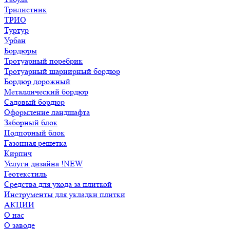
Трилистник
ТРИО
Туртур
Урбан
Бордюры
Тротуарный поребрик
Тротуарный шарнирный бордюр
Бордюр дорожный
Металлический бордюр
Садовый бордюр
Оформление ландшафта
Заборный блок
Подпорный блок
Газонная решетка
Кирпич
Услуги дизайна !NEW
Геотекстиль
Средства для ухода за плиткой
Инструменты для укладки плитки
АКЦИИ
О нас
О заводе