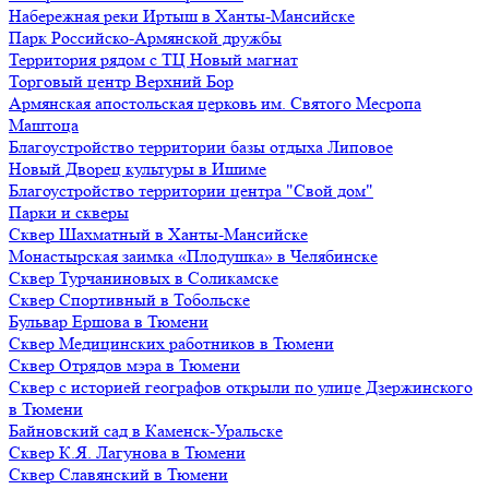
Набережная реки Иртыш в Ханты-Мансийске
Парк Российско-Армянской дружбы
Территория рядом с ТЦ Новый магнат
Торговый центр Верхний Бор
Армянская апостольская церковь им. Святого Месропа
Маштоца
Благоустройство территории базы отдыха Липовое
Нoвый Двoрeц культуры в Ишимe
Благоустройство территории центра "Свой дом"
Парки и скверы
Сквер Шахматный в Ханты-Мансийске
Монастырская заимка «Плодушка» в Челябинске
Сквер Турчаниновых в Соликамске
Сквер Спортивный в Тобольске
Бульвар Ершова в Тюмени
Сквер Медицинских работников в Тюмени
Сквер Отрядов мэра в Тюмени
Сквер с историей географов открыли по улице Дзержинского
в Тюмени
Байновский сад в Каменск-Уральске
Сквер К.Я. Лагунова в Тюмени
Сквер Славянский в Тюмени