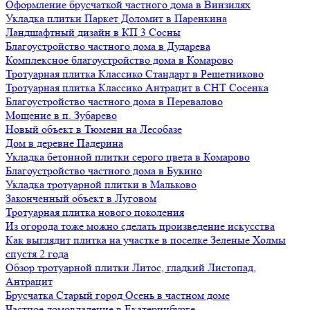
Оформление брусчаткой частного дома в Винзилях
Укладка плитки Паркет Доломит в Паренкина
Ландшафтный дизайн в КП 3 Сосны
Благоустройство частного дома в Дударева
Комплексное благоустройство дома в Комарово
Тротуарная плитка Классико Стандарт в Решетниково
Тротуарная плитка Классико Антрацит в СНТ Сосенка
Благоустройство частного дома в Перевалово
Мощение в п. Зубарево
Новый объект в Тюмени на Лесобазе
Дом в деревне Падерина
Укладка бетонной плитки серого цвета в Комарово
Благоустройство частного дома в Букино
Укладка тротуарной плитки в Мальково
Законченный объект в Луговом
Тротуарная плитка нового поколения
Из огорода тоже можно сделать произведение искусства
Как выглядит плитка на участке в поселке Зеленые Холмы
спустя 2 года
Обзор тротуарной плитки Литос, гладкий Листопад,
Антрацит
Брусчатка Старый город Осень в частном доме
Частное домовладение в Екатеринбурге