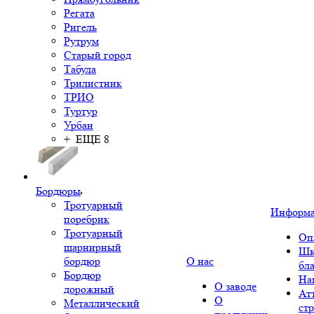
Регата
Ригель
Рутрум
Старый город
Табула
Трилистник
ТРИО
Туртур
Урбан
+ ЕЩЕ 8
Бордюры
Тротуарный
Информ
поребрик
Тротуарный
Оп
шарнирный
Шк
бордюр
О нас
бл
Бордюр
На
О заводе
дорожный
Ат
О
Металлический
ст