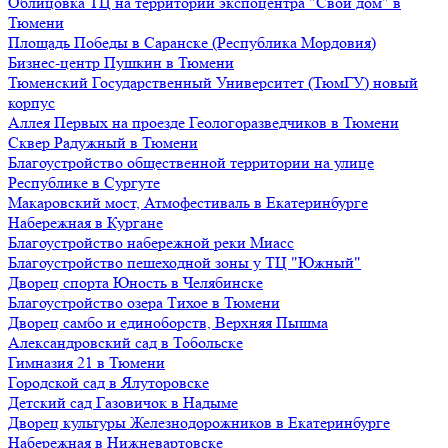
Облицовка ТЦ на территории экспоцентра "Свой дом" в
Тюмени
Площадь Победы в Саранске (Республика Мордовия)
Бизнес-центр Пушкин в Тюмени
Тюменский Государственный Университет (ТюмГУ) новый
корпус
Аллея Первых на проезде Геологоразведчиков в Тюмени
Сквер Радужный в Тюмени
Благоустройство общественной территории на улице
Республике в Сургуте
Макаровский мост, Атмофестиваль в Екатеринбурге
Набережная в Кургане
Благоустройство набережной реки Миасс
Благоустройство пешеходной зоны у ТЦ "Южный"
Дворец спорта Юность в Челябинске
Благоустройство озера Тихое в Тюмени
Дворец самбо и единоборств, Верхняя Пышма
Александровский сад в Тобольске
Гимназия 21 в Тюмени
Городской сад в Ялуторовске
Детский сад Газовичок в Надыме
Дворец культуры Железнодорожников в Екатеринбурге
Набережная в Нижневартовске