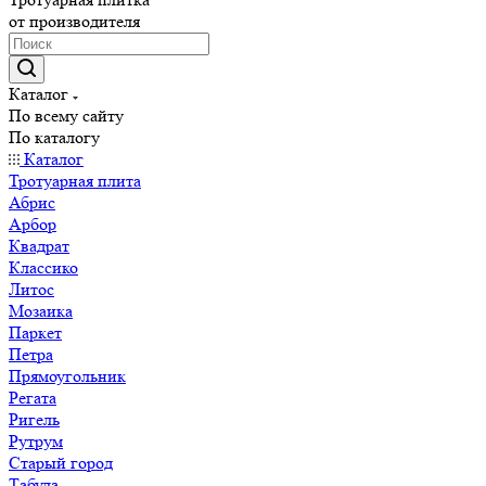
от производителя
Каталог
По всему сайту
По каталогу
Каталог
Тротуарная плита
Абрис
Арбор
Квадрат
Классико
Литос
Мозаика
Паркет
Петра
Прямоугольник
Регата
Ригель
Рутрум
Старый город
Табула