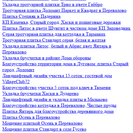
Укладка тротуарной плитки Трио в цвете Габбро
Тротуарная плитка Доломит Паркет и Квадрат в Перевалово
Плитка Степняк в Падерина
КП Каменка, Старый город, Хаски и пошаговые дорожки
Плитка Литос в цвете Шунгит в частном доме КП Заповедник
Серая тротуарная плитка для коттеджа в Тарманах
Тротуарная плитка Стандарт серая, белая и желтая
Укладка плитки Литос, белый и Абрис цвет Янтарь в
Перевалово
Укладка брусчатки в районе Дома обороны
Благоустройство территории дома в Луговом: плитка Старый
город, Доломит
Ландшафтный дизайн участка 15 соток: гостевой дом
VillageClub72
Благоустройство участка 5 соток под ключ в Тюмени
Укладка брусчатки Хаски в Дударево
Ландшафтный дизайн и укладка плиты в Мальково
Благоустройство коттеджа в Перевалово, Чистые пруды
Плитка Янтарь для благоустройства деревянного дома
Плитка Осень в Перевалово
Мощение плиткой Осень в Перевалово
Мощение плитки Стандарт в селе Гусево