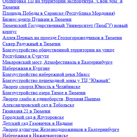
Облицовка ТЦ на территории экспоцентра "Свой дом" в
Тюмени
Площадь Победы в Саранске (Республика Мордовия)
Бизнес-центр Пушкин в Тюмени
Тюменский Государственный Университет (ТюмГУ) новый
корпус
Аллея Первых на проезде Геологоразведчиков в Тюмени
Сквер Радужный в Тюмени
Благоустройство общественной территории на улице
Республике в Сургуте
Макаровский мост, Атмофестиваль в Екатеринбурге
Набережная в Кургане
Благоустройство набережной реки Миасс
Благоустройство пешеходной зоны у ТЦ "Южный"
Дворец спорта Юность в Челябинске
Благоустройство озера Тихое в Тюмени
Дворец самбо и единоборств, Верхняя Пышма
Александровский сад в Тобольске
Гимназия 21 в Тюмени
Городской сад в Ялуторовске
Детский сад Газовичок в Надыме
Дворец культуры Железнодорожников в Екатеринбурге
Набережная в Нижневартовске