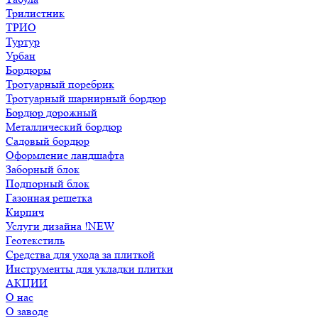
Трилистник
ТРИО
Туртур
Урбан
Бордюры
Тротуарный поребрик
Тротуарный шарнирный бордюр
Бордюр дорожный
Металлический бордюр
Садовый бордюр
Оформление ландшафта
Заборный блок
Подпорный блок
Газонная решетка
Кирпич
Услуги дизайна !NEW
Геотекстиль
Средства для ухода за плиткой
Инструменты для укладки плитки
АКЦИИ
О нас
О заводе