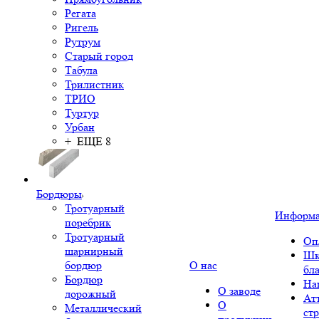
Регата
Ригель
Рутрум
Старый город
Табула
Трилистник
ТРИО
Туртур
Урбан
+ ЕЩЕ 8
Бордюры
Тротуарный
Информ
поребрик
Тротуарный
Оп
шарнирный
Шк
бордюр
О нас
бл
Бордюр
На
О заводе
дорожный
Ат
О
Металлический
ст