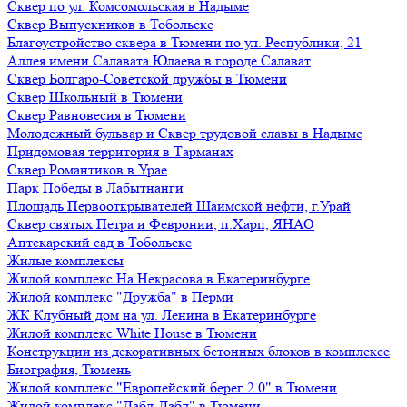
Сквер по ул. Комсомольская в Надыме
Сквер Выпускников в Тобольске
Благоустройство сквера в Тюмени по ул. Республики, 21
Аллея имени Салавата Юлаева в городе Салават
Сквер Болгаро-Советской дружбы в Тюмени
Сквер Школьный в Тюмени
Сквер Равновесия в Тюмени
Молодежный бульвар и Сквер трудовой славы в Надыме
Придомовая территория в Тарманах
Сквер Романтиков в Урае
Парк Победы в Лабытнанги
Площадь Первооткрывателей Шаимской нефти, г.Урай
Сквер святых Петра и Февронии, п.Харп, ЯНАО
Аптекарский сад в Тобольске
Жилые комплексы
Жилой комплекс На Некрасова в Екатеринбурге
Жилой комплекс "Дружба" в Перми
ЖК Клубный дом на ул. Ленина в Екатеринбурге
Жилой комплекс White House в Тюмени
Конструкции из декоративных бетонных блоков в комплексе
Биография, Тюмень
Жилой комплекс "Европейский берег 2.0" в Тюмени
Жилой комплекс "Дабл-Дабл" в Тюмени