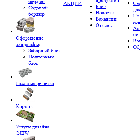
продукции
бордюр
АКЦИИ
Се
Блог
Садовый
до
Новости
бордюр
По
Вакансии
ко
Отзывы
Ан
по
Оформление
Во
ландшафта
Об
Заборный блок
Подпорный
блок
Газонная решетка
Кирпич
Услуги дизайна
!NEW