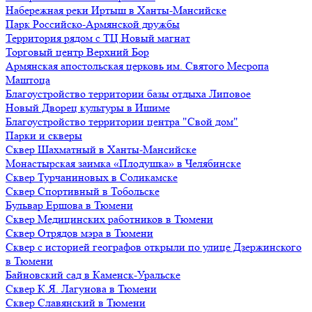
Набережная реки Иртыш в Ханты-Мансийске
Парк Российско-Армянской дружбы
Территория рядом с ТЦ Новый магнат
Торговый центр Верхний Бор
Армянская апостольская церковь им. Святого Месропа
Маштоца
Благоустройство территории базы отдыха Липовое
Нoвый Двoрeц культуры в Ишимe
Благоустройство территории центра "Свой дом"
Парки и скверы
Сквер Шахматный в Ханты-Мансийске
Монастырская заимка «Плодушка» в Челябинске
Сквер Турчаниновых в Соликамске
Сквер Спортивный в Тобольске
Бульвар Ершова в Тюмени
Сквер Медицинских работников в Тюмени
Сквер Отрядов мэра в Тюмени
Сквер с историей географов открыли по улице Дзержинского
в Тюмени
Байновский сад в Каменск-Уральске
Сквер К.Я. Лагунова в Тюмени
Сквер Славянский в Тюмени