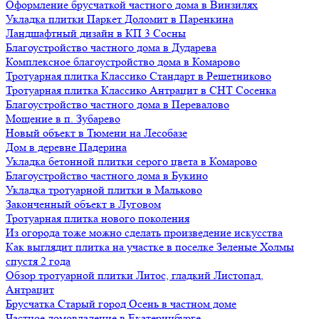
Оформление брусчаткой частного дома в Винзилях
Укладка плитки Паркет Доломит в Паренкина
Ландшафтный дизайн в КП 3 Сосны
Благоустройство частного дома в Дударева
Комплексное благоустройство дома в Комарово
Тротуарная плитка Классико Стандарт в Решетниково
Тротуарная плитка Классико Антрацит в СНТ Сосенка
Благоустройство частного дома в Перевалово
Мощение в п. Зубарево
Новый объект в Тюмени на Лесобазе
Дом в деревне Падерина
Укладка бетонной плитки серого цвета в Комарово
Благоустройство частного дома в Букино
Укладка тротуарной плитки в Мальково
Законченный объект в Луговом
Тротуарная плитка нового поколения
Из огорода тоже можно сделать произведение искусства
Как выглядит плитка на участке в поселке Зеленые Холмы
спустя 2 года
Обзор тротуарной плитки Литос, гладкий Листопад,
Антрацит
Брусчатка Старый город Осень в частном доме
Частное домовладение в Екатеринбурге