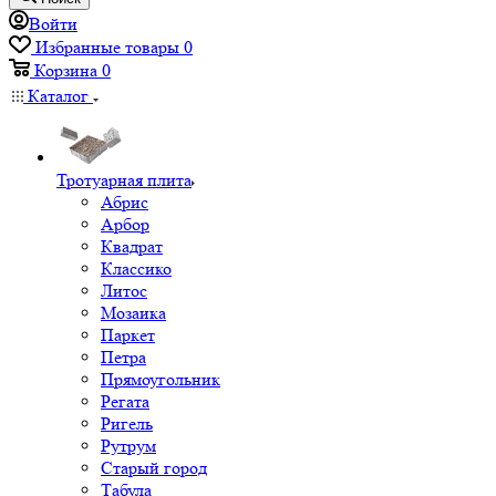
Войти
Избранные товары
0
Корзина
0
Каталог
Тротуарная плита
Абрис
Арбор
Квадрат
Классико
Литос
Мозаика
Паркет
Петра
Прямоугольник
Регата
Ригель
Рутрум
Старый город
Табула