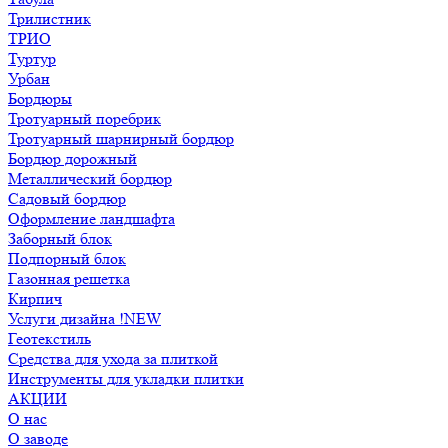
Трилистник
ТРИО
Туртур
Урбан
Бордюры
Тротуарный поребрик
Тротуарный шарнирный бордюр
Бордюр дорожный
Металлический бордюр
Садовый бордюр
Оформление ландшафта
Заборный блок
Подпорный блок
Газонная решетка
Кирпич
Услуги дизайна !NEW
Геотекстиль
Средства для ухода за плиткой
Инструменты для укладки плитки
АКЦИИ
О нас
О заводе