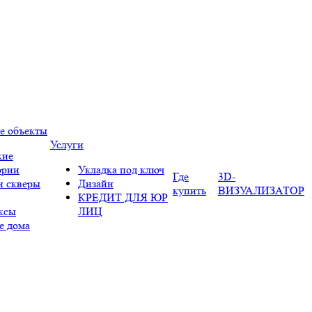
е объекты
Услуги
кие
ории
Укладка под ключ
Где
3D-
и скверы
Дизайн
купить
ВИЗУАЛИЗАТОР
КРЕДИТ ДЛЯ ЮР
ксы
ЛИЦ
е дома