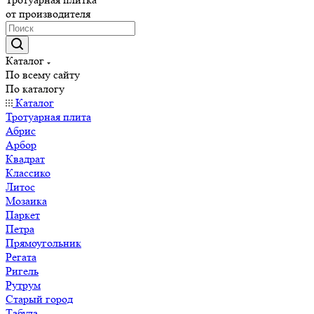
от производителя
Каталог
По всему сайту
По каталогу
Каталог
Тротуарная плита
Абрис
Арбор
Квадрат
Классико
Литос
Мозаика
Паркет
Петра
Прямоугольник
Регата
Ригель
Рутрум
Старый город
Табула