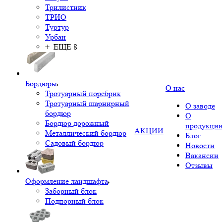
Трилистник
ТРИО
Туртур
Урбан
+ ЕЩЕ 8
Бордюры
О нас
Тротуарный поребрик
Тротуарный шарнирный
О заводе
бордюр
О
Бордюр дорожный
продукци
АКЦИИ
Металлический бордюр
Блог
Садовый бордюр
Новости
Вакансии
Отзывы
Оформление ландшафта
Заборный блок
Подпорный блок