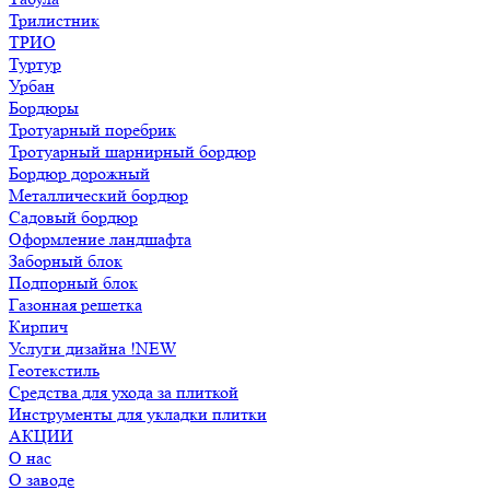
Трилистник
ТРИО
Туртур
Урбан
Бордюры
Тротуарный поребрик
Тротуарный шарнирный бордюр
Бордюр дорожный
Металлический бордюр
Садовый бордюр
Оформление ландшафта
Заборный блок
Подпорный блок
Газонная решетка
Кирпич
Услуги дизайна !NEW
Геотекстиль
Средства для ухода за плиткой
Инструменты для укладки плитки
АКЦИИ
О нас
О заводе