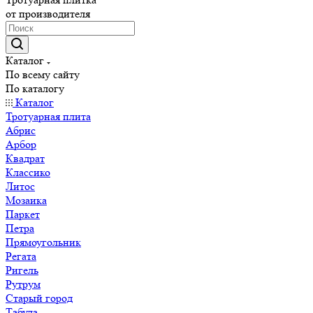
от производителя
Каталог
По всему сайту
По каталогу
Каталог
Тротуарная плита
Абрис
Арбор
Квадрат
Классико
Литос
Мозаика
Паркет
Петра
Прямоугольник
Регата
Ригель
Рутрум
Старый город
Табула