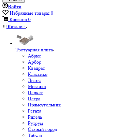
Войти
Избранные товары
0
Корзина
0
Каталог
Тротуарная плита
Абрис
Арбор
Квадрат
Классико
Литос
Мозаика
Паркет
Петра
Прямоугольник
Регата
Ригель
Рутрум
Старый город
Табула