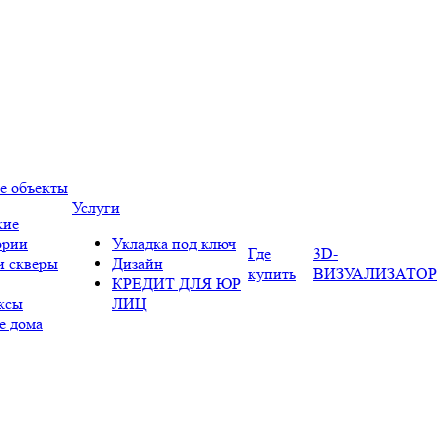
е объекты
Услуги
кие
ории
Укладка под ключ
Где
3D-
и скверы
Дизайн
купить
ВИЗУАЛИЗАТОР
КРЕДИТ ДЛЯ ЮР
ксы
ЛИЦ
е дома