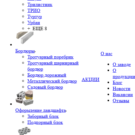
Трилистник
ТРИО
Туртур
Урбан
+ ЕЩЕ 8
Бордюры
О нас
Тротуарный поребрик
Тротуарный шарнирный
О заводе
бордюр
О
Бордюр дорожный
продукци
АКЦИИ
Металлический бордюр
Блог
Садовый бордюр
Новости
Вакансии
Отзывы
Оформление ландшафта
Заборный блок
Подпорный блок