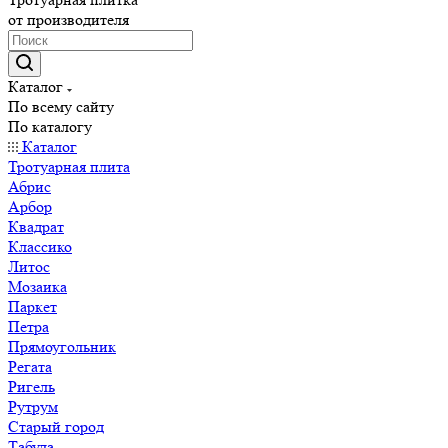
от производителя
Каталог
По всему сайту
По каталогу
Каталог
Тротуарная плита
Абрис
Арбор
Квадрат
Классико
Литос
Мозаика
Паркет
Петра
Прямоугольник
Регата
Ригель
Рутрум
Старый город
Табула