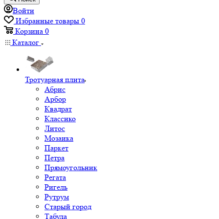
Войти
Избранные товары
0
Корзина
0
Каталог
Тротуарная плита
Абрис
Арбор
Квадрат
Классико
Литос
Мозаика
Паркет
Петра
Прямоугольник
Регата
Ригель
Рутрум
Старый город
Табула