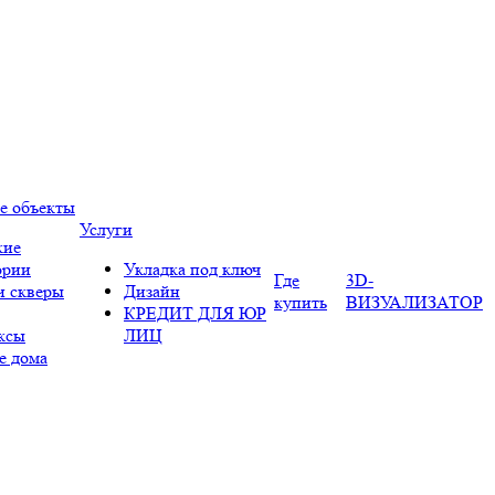
е объекты
Услуги
кие
ории
Укладка под ключ
Где
3D-
и скверы
Дизайн
купить
ВИЗУАЛИЗАТОР
КРЕДИТ ДЛЯ ЮР
ксы
ЛИЦ
е дома