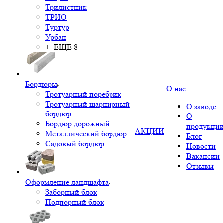
Трилистник
ТРИО
Туртур
Урбан
+ ЕЩЕ 8
Бордюры
О нас
Тротуарный поребрик
Тротуарный шарнирный
О заводе
бордюр
О
Бордюр дорожный
продукци
АКЦИИ
Металлический бордюр
Блог
Садовый бордюр
Новости
Вакансии
Отзывы
Оформление ландшафта
Заборный блок
Подпорный блок