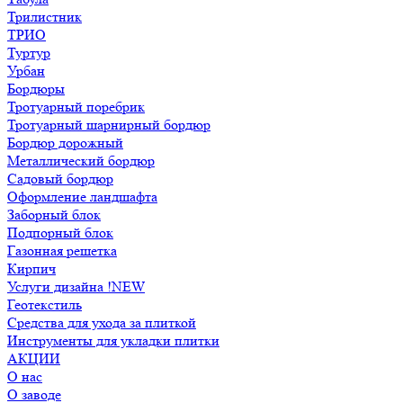
Трилистник
ТРИО
Туртур
Урбан
Бордюры
Тротуарный поребрик
Тротуарный шарнирный бордюр
Бордюр дорожный
Металлический бордюр
Садовый бордюр
Оформление ландшафта
Заборный блок
Подпорный блок
Газонная решетка
Кирпич
Услуги дизайна !NEW
Геотекстиль
Средства для ухода за плиткой
Инструменты для укладки плитки
АКЦИИ
О нас
О заводе