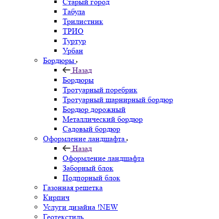
Старый город
Табула
Трилистник
ТРИО
Туртур
Урбан
Бордюры
Назад
Бордюры
Тротуарный поребрик
Тротуарный шарнирный бордюр
Бордюр дорожный
Металлический бордюр
Садовый бордюр
Оформление ландшафта
Назад
Оформление ландшафта
Заборный блок
Подпорный блок
Газонная решетка
Кирпич
Услуги дизайна !NEW
Геотекстиль