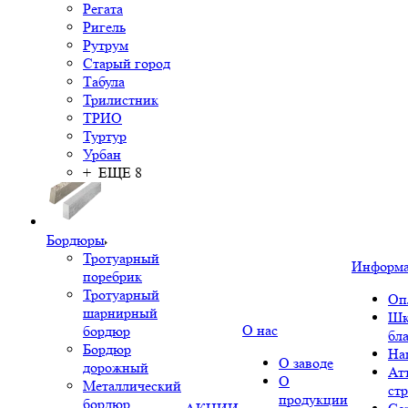
Регата
Ригель
Рутрум
Старый город
Табула
Трилистник
ТРИО
Туртур
Урбан
+ ЕЩЕ 8
Бордюры
Тротуарный
Информ
поребрик
Тротуарный
Оп
шарнирный
Шк
О нас
бордюр
бл
Бордюр
На
О заводе
дорожный
Ат
О
Металлический
ст
продукции
бордюр