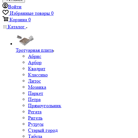
Войти
Избранные товары
0
Корзина
0
Каталог
Тротуарная плита
Абрис
Арбор
Квадрат
Классико
Литос
Мозаика
Паркет
Петра
Прямоугольник
Регата
Ригель
Рутрум
Старый город
Табула