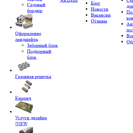
АКЦИИ
Се
Блог
Садовый
до
Новости
бордюр
По
Вакансии
ко
Отзывы
Ан
по
Оформление
Во
ландшафта
Об
Заборный блок
Подпорный
блок
Газонная решетка
Кирпич
Услуги дизайна
!NEW