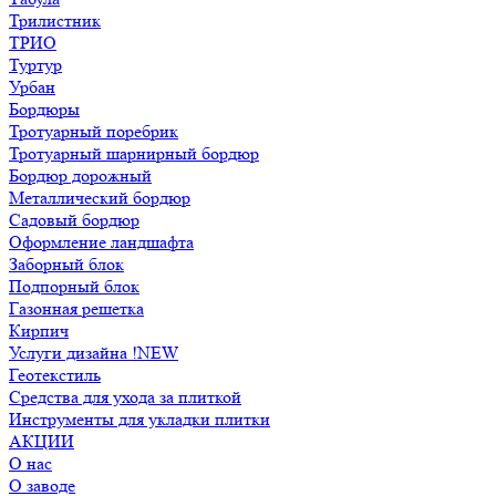
Трилистник
ТРИО
Туртур
Урбан
Бордюры
Тротуарный поребрик
Тротуарный шарнирный бордюр
Бордюр дорожный
Металлический бордюр
Садовый бордюр
Оформление ландшафта
Заборный блок
Подпорный блок
Газонная решетка
Кирпич
Услуги дизайна !NEW
Геотекстиль
Средства для ухода за плиткой
Инструменты для укладки плитки
АКЦИИ
О нас
О заводе