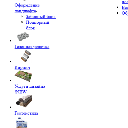
по
Оформление
Во
ландшафта
Об
Заборный блок
Подпорный
блок
Газонная решетка
Кирпич
Услуги дизайна
!NEW
Геотекстиль