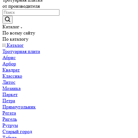
от производителя
Каталог
По всему сайту
По каталогу
Каталог
Тротуарная плита
Абрис
Арбор
Квадрат
Классико
Литос
Мозаика
Паркет
Петра
Прямоугольник
Регата
Ригель
Рутрум
Старый город
Табула