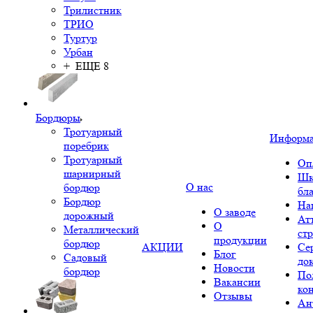
Трилистник
ТРИО
Туртур
Урбан
+ ЕЩЕ 8
Бордюры
Тротуарный
Информ
поребрик
Тротуарный
Оп
шарнирный
Шк
О нас
бордюр
бл
Бордюр
На
О заводе
дорожный
Ат
О
Металлический
ст
продукции
бордюр
АКЦИИ
Се
Блог
Садовый
до
Новости
бордюр
По
Вакансии
ко
Отзывы
Ан