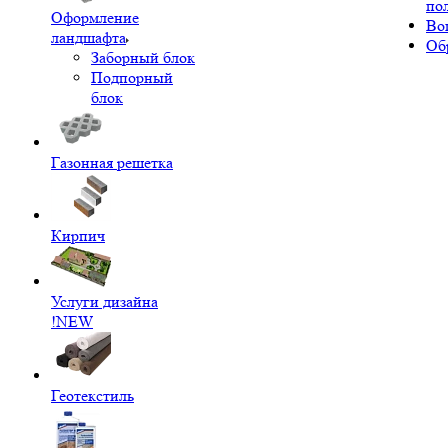
по
Оформление
Во
ландшафта
Об
Заборный блок
Подпорный
блок
Газонная решетка
Кирпич
Услуги дизайна
!NEW
Геотекстиль