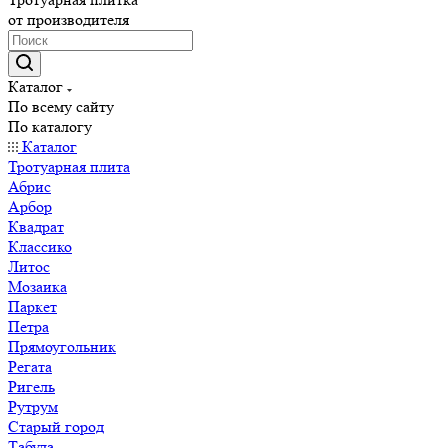
от производителя
Каталог
По всему сайту
По каталогу
Каталог
Тротуарная плита
Абрис
Арбор
Квадрат
Классико
Литос
Мозаика
Паркет
Петра
Прямоугольник
Регата
Ригель
Рутрум
Старый город
Табула