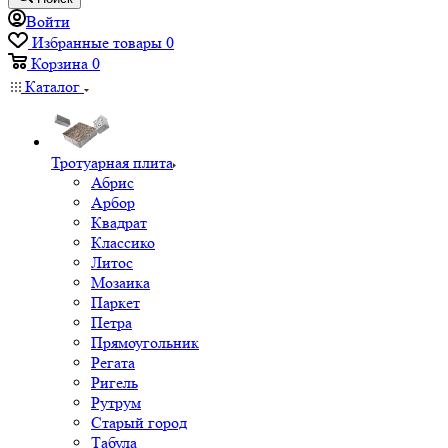
Войти
Избранные товары
0
Корзина
0
Каталог
Тротуарная плита
Абрис
Арбор
Квадрат
Классико
Литос
Мозаика
Паркет
Петра
Прямоугольник
Регата
Ригель
Рутрум
Старый город
Табула