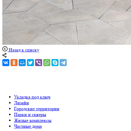
Назад к списку
Укладка под ключ
Дизайн
Городские территории
Парки и скверы
Жилые комплексы
Частные дома