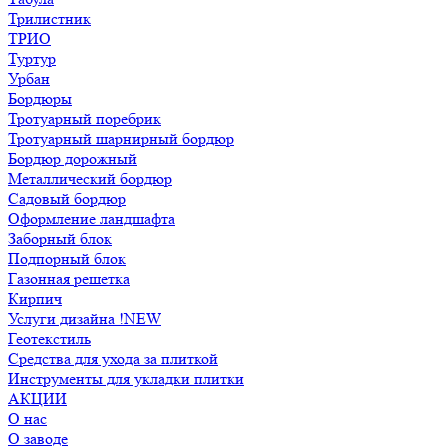
Трилистник
ТРИО
Туртур
Урбан
Бордюры
Тротуарный поребрик
Тротуарный шарнирный бордюр
Бордюр дорожный
Металлический бордюр
Садовый бордюр
Оформление ландшафта
Заборный блок
Подпорный блок
Газонная решетка
Кирпич
Услуги дизайна !NEW
Геотекстиль
Средства для ухода за плиткой
Инструменты для укладки плитки
АКЦИИ
О нас
О заводе