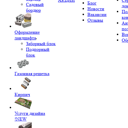
АКЦИИ
Се
Блог
Садовый
до
Новости
бордюр
По
Вакансии
ко
Отзывы
Ан
по
Оформление
Во
ландшафта
Об
Заборный блок
Подпорный
блок
Газонная решетка
Кирпич
Услуги дизайна
!NEW