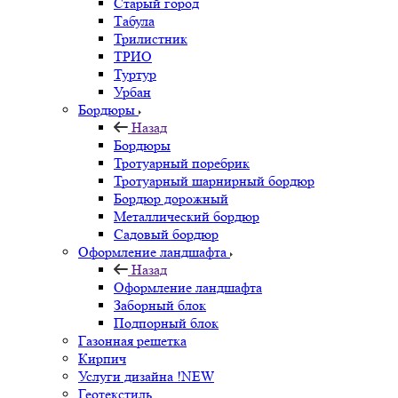
Старый город
Табула
Трилистник
ТРИО
Туртур
Урбан
Бордюры
Назад
Бордюры
Тротуарный поребрик
Тротуарный шарнирный бордюр
Бордюр дорожный
Металлический бордюр
Садовый бордюр
Оформление ландшафта
Назад
Оформление ландшафта
Заборный блок
Подпорный блок
Газонная решетка
Кирпич
Услуги дизайна !NEW
Геотекстиль