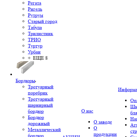
Регата
Ригель
Рутрум
Старый город
Табула
Трилистник
ТРИО
Туртур
Урбан
+ ЕЩЕ 8
Бордюры
Тротуарный
Информ
поребрик
Тротуарный
Оп
шарнирный
Шк
О нас
бордюр
бл
Бордюр
На
О заводе
дорожный
Ат
О
Металлический
ст
продукции
бордюр