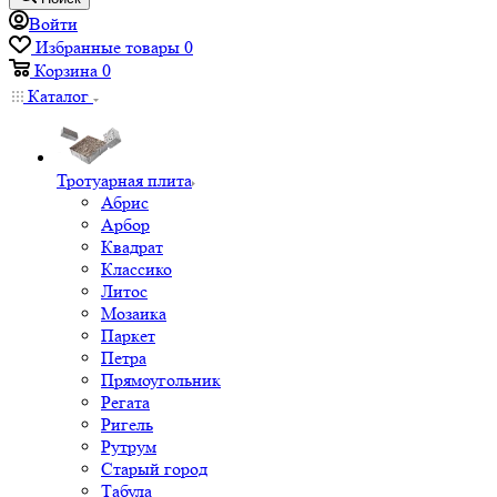
Войти
Избранные товары
0
Корзина
0
Каталог
Тротуарная плита
Абрис
Арбор
Квадрат
Классико
Литос
Мозаика
Паркет
Петра
Прямоугольник
Регата
Ригель
Рутрум
Старый город
Табула