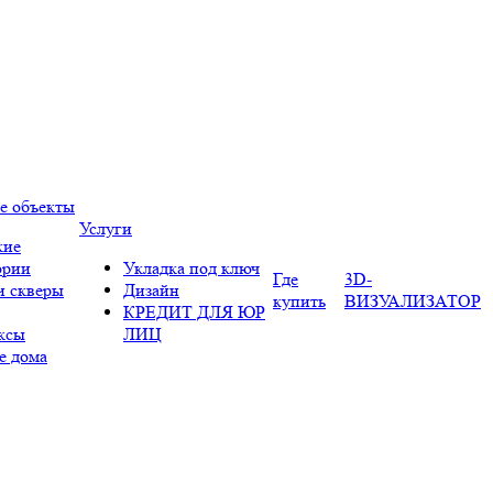
е объекты
Услуги
кие
ории
Укладка под ключ
Где
3D-
и скверы
Дизайн
купить
ВИЗУАЛИЗАТОР
КРЕДИТ ДЛЯ ЮР
ксы
ЛИЦ
е дома