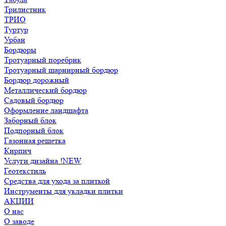
Трилистник
ТРИО
Туртур
Урбан
Бордюры
Тротуарный поребрик
Тротуарный шарнирный бордюр
Бордюр дорожный
Металлический бордюр
Садовый бордюр
Оформление ландшафта
Заборный блок
Подпорный блок
Газонная решетка
Кирпич
Услуги дизайна !NEW
Геотекстиль
Средства для ухода за плиткой
Инструменты для укладки плитки
АКЦИИ
О нас
О заводе