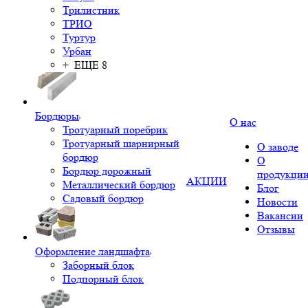
Трилистник
ТРИО
Туртур
Урбан
+ ЕЩЕ 8
Бордюры
О нас
Тротуарный поребрик
Тротуарный шарнирный
О заводе
бордюр
О
Бордюр дорожный
продукци
АКЦИИ
Металлический бордюр
Блог
Садовый бордюр
Новости
Вакансии
Отзывы
Оформление ландшафта
Заборный блок
Подпорный блок