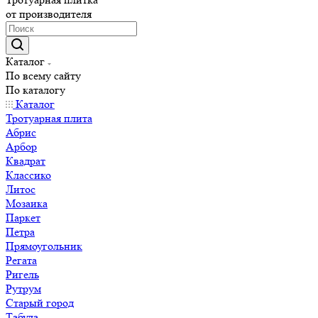
от производителя
Каталог
По всему сайту
По каталогу
Каталог
Тротуарная плита
Абрис
Арбор
Квадрат
Классико
Литос
Мозаика
Паркет
Петра
Прямоугольник
Регата
Ригель
Рутрум
Старый город
Табула